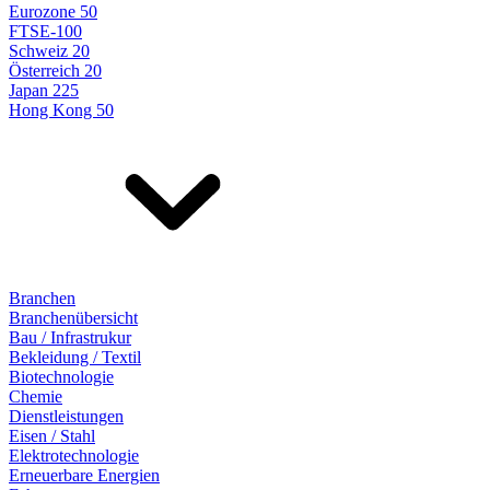
Eurozone 50
FTSE-100
Schweiz 20
Österreich 20
Japan 225
Hong Kong 50
Branchen
Branchenübersicht
Bau / Infrastrukur
Bekleidung / Textil
Biotechnologie
Chemie
Dienstleistungen
Eisen / Stahl
Elektrotechnologie
Erneuerbare Energien