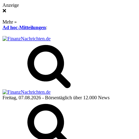
Anzeige
❌
Mehr »
Ad hoc-Mitteilungen
:
Freitag, 07.08.2026
- Börsentäglich über 12.000 News