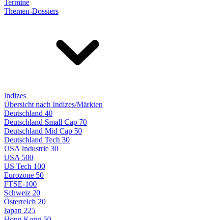
Termine
Themen-Dossiers
Indizes
Übersicht nach Indizes/Märkten
Deutschland 40
Deutschland Small Cap 70
Deutschland Mid Cap 50
Deutschland Tech 30
USA Industrie 30
USA 500
US Tech 100
Eurozone 50
FTSE-100
Schweiz 20
Österreich 20
Japan 225
Hong Kong 50