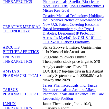
THERAPEUTICS
Pharmaceuticals; Satellos Bioscience
Aces DMD Trial; Ionis Pharmaceuticals
Misses Key Goal
Creative Medical Technology Holdings,
Inc. Receives Notice of Allowance for
New U.S. Patent Covering Exosome-
CREATIVE MEDICAL
Based Immunotherapy for Type 1
TECHNOLOGY
Diabetes, Deepening IP Protection
Across Its MyeloCelz, CELZ-101 and
CELZ-201 Diabetes Platforms
ARCUTIS
Starke Zoryve-Umsätze: Guggenheim
BIOTHERAPEUTICS
hebt Kursziel für Arcutis an
ENLIVEN
Guggenheim lowers Enliven
THERAPEUTICS
Therapeutics stock price target to $78
Amylyx anticipates Phase III
AMYLYX
LUCIDITY top-line data in late August
PHARMACEUTICALS
or early September with $250.8M cash
runway into 2028
Tarsus Pharmaceuticals, Inc: Tarsus
TARSUS
Pharmaceuticals to Acquire Alkeus
PHARMACEUTICALS
Pharmaceuticals and Advance Eye Care
Leadership Position
JANUX
Janux Therapeutics, Inc. - 10-Q,
THERAPEUTICS
Quarterly Report