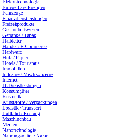
Elektrotechnologie
Erneuerbare Energien
Fahrzeuge
Finanzdienstleistungen
Freizeitprodukte
Gesundheitswesen
Getränke / Tabak
Halbleiter
Handel / E-Commerce
Hardware
Holz / Papier
Hotels / Tourismus
Immobilien
Industrie / Mischkonzerne
Internet
IT-Dienstleistungen
Konsumgüter
Kosmetik
Kunststoffe / Verpackungen
Logistik / Transport
Luftfahrt / Rüstung
Maschinenbau
Medien
Nanotechnologie
Nahrungsmittel / Agrar