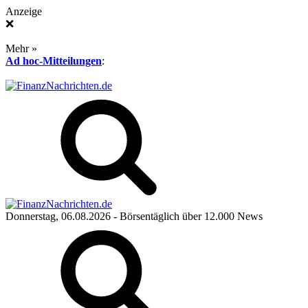
Anzeige
❌
Mehr »
Ad hoc-Mitteilungen
:
Donnerstag, 06.08.2026
- Börsentäglich über 12.000 News