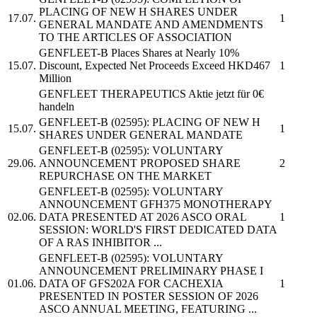
PLACING OF NEW H SHARES UNDER
17.07.
1
GENERAL MANDATE AND AMENDMENTS
TO THE ARTICLES OF ASSOCIATION
GENFLEET-B
Places Shares at Nearly 10%
15.07.
Discount, Expected Net Proceeds Exceed HKD467
1
Million
GENFLEET THERAPEUTICS
Aktie jetzt für 0€
handeln
GENFLEET-B
(02595): PLACING OF NEW H
15.07.
1
SHARES UNDER GENERAL MANDATE
GENFLEET-B
(02595): VOLUNTARY
29.06.
ANNOUNCEMENT PROPOSED SHARE
2
REPURCHASE ON THE MARKET
GENFLEET-B
(02595): VOLUNTARY
ANNOUNCEMENT GFH375 MONOTHERAPY
02.06.
DATA PRESENTED AT 2026 ASCO ORAL
1
SESSION: WORLD'S FIRST DEDICATED DATA
OF A RAS INHIBITOR ...
GENFLEET-B
(02595): VOLUNTARY
ANNOUNCEMENT PRELIMINARY PHASE I
01.06.
DATA OF GFS202A FOR CACHEXIA
1
PRESENTED IN POSTER SESSION OF 2026
ASCO ANNUAL MEETING, FEATURING ...