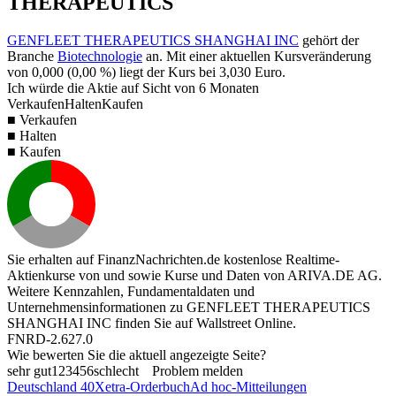
THERAPEUTICS
GENFLEET THERAPEUTICS SHANGHAI INC
gehört der
Branche
Biotechnologie
an. Mit einer aktuellen Kursveränderung
von
0,000
(
0,00 %
) liegt der Kurs bei
3,030
Euro.
Ich würde die Aktie auf Sicht von 6 Monaten
Verkaufen
Halten
Kaufen
■ Verkaufen
■ Halten
■ Kaufen
Sie erhalten auf FinanzNachrichten.de kostenlose Realtime-
Aktienkurse von
und
sowie Kurse und Daten von
ARIVA.DE AG
.
Weitere Kennzahlen, Fundamentaldaten und
Unternehmensinformationen zu GENFLEET THERAPEUTICS
SHANGHAI INC finden Sie auf
Wallstreet Online
.
FNRD-2.627.0
Wie bewerten Sie die aktuell angezeigte Seite?
sehr gut
1
2
3
4
5
6
schlecht
Problem melden
Deutschland 40
Xetra-Orderbuch
Ad hoc-Mitteilungen