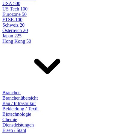
USA 500
US Tech 100
Eurozone 50
FTSE-100
Schweiz 20
Österreich 20
Japan 225
Hong Kong 50
Branchen
Branchenübersicht
Bau / Infrastrukur
Bekleidung / Textil
Biotechnologie
Chemie
Dienstleistungen
Eisen / Stahl