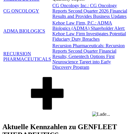
CG Oncology Inc.: CG Oncology
CG ONCOLOGY
Reports Second Quarter 2026 Financial
Results and Provides Business Updates
Kehoe Law Firm, P.C.: ADMA
Biologics (ADMA) Shareholder Alert:
ADMA BIOLOGICS
Kehoe Law Firm Investigates Potential
Fiduciary Duty Breaches
Recursion Pharmaceuticals: Recursion
Reports Second Quarter Financial
RECURSION
Results; Genentech Options First
PHARMACEUTICALS
Neuroscience Target into Early
Discovery Program
Aktuelle Kennzahlen zu GENFLEET