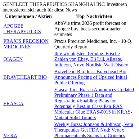
GENFLEET THERAPEUTICS SHANGHAI INC-Investoren
interessieren sich auch für diese News
Unternehmen / Aktien
Top-Nachrichten
AbbVie trims 2026 profit forecast on
APOGEE
Apogee buy, beats second-quarter
THERAPEUTICS
estimates
PRAXIS PRECISION
Praxis Precision Medicines, Inc. - 10-Q,
MEDICINES
Quarterly Report
Ihre wichtigsten Termine: Frische
QIAGEN
Zahlen von Ebay, Eli Lill, Allstate,
Infineon, Novo Nordisk, Walt Disney
Braveheart Bio, Inc.: Braveheart Bio
BRAVEHEART BIO
Announces Pricing of Upsized Initial
Public Offering
Erasca, Inc.: Erasca Announces Updated
Preliminary Phase 1 Data and
Registration-Enabling Plans for
ERASCA
Potentially Best-in-Class Pan-RAS
Molecular Glue ERAS-0015 in KRAS-
Mutant Solid Tumors
Weekly Buzz: Johnson & Johnson, Vera
Therapeutics Get FDA Nod; Vertex
VERA
Pharmaceuticals Snaps Up Crinetics