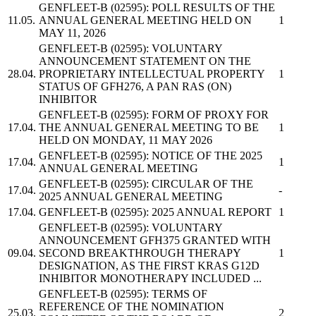
GENFLEET-B
(02595): POLL RESULTS OF THE
11.05.
ANNUAL GENERAL MEETING HELD ON
1
MAY 11, 2026
GENFLEET-B
(02595): VOLUNTARY
ANNOUNCEMENT STATEMENT ON THE
28.04.
PROPRIETARY INTELLECTUAL PROPERTY
1
STATUS OF GFH276, A PAN RAS (ON)
INHIBITOR
GENFLEET-B
(02595): FORM OF PROXY FOR
17.04.
THE ANNUAL GENERAL MEETING TO BE
1
HELD ON MONDAY, 11 MAY 2026
GENFLEET-B
(02595): NOTICE OF THE 2025
17.04.
1
ANNUAL GENERAL MEETING
GENFLEET-B
(02595): CIRCULAR OF THE
17.04.
-
2025 ANNUAL GENERAL MEETING
17.04.
GENFLEET-B
(02595): 2025 ANNUAL REPORT
1
GENFLEET-B
(02595): VOLUNTARY
ANNOUNCEMENT GFH375 GRANTED WITH
09.04.
SECOND BREAKTHROUGH THERAPY
1
DESIGNATION, AS THE FIRST KRAS G12D
INHIBITOR MONOTHERAPY INCLUDED ...
GENFLEET-B
(02595): TERMS OF
REFERENCE OF THE NOMINATION
25.03.
2