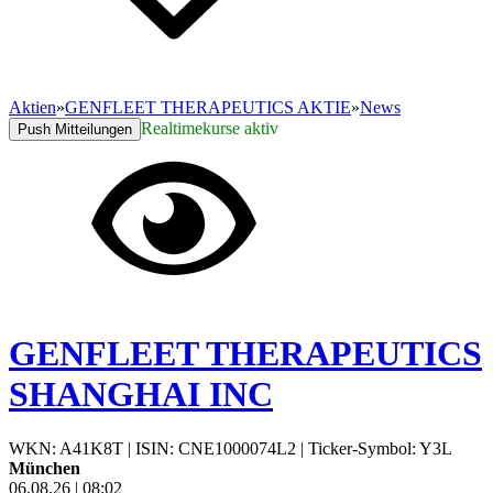
Aktien
»
GENFLEET THERAPEUTICS AKTIE
»
News
Realtimekurse aktiv
Push Mitteilungen
GENFLEET THERAPEUTICS
SHANGHAI INC
WKN: A41K8T
|
ISIN: CNE1000074L2
|
Ticker-Symbol: Y3L
München
06.08.26
|
08:02