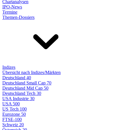
Chartanalysen
IPO-News
Termine
Themen-Dossiers
Indizes
Übersicht nach Indizes/Märkten
Deutschland 40
Deutschland Small Cap 70
Deutschland Mid Cap 50
Deutschland Tech 30
USA Industrie 30
USA 500
US Tech 100
Eurozone 50
FTSE-100
Schweiz 20
Österreich 20