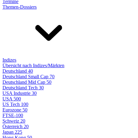
Termine
Themen-Dossiers
Indizes
Übersicht nach Indizes/Märkten
Deutschland 40
Deutschland Small Cap 70
Deutschland Mid Cap 50
Deutschland Tech 30
USA Industrie 30
USA 500
US Tech 100
Eurozone 50
FTSE-100
Schweiz 20
Österreich 20
Japan 225
Hong Kong 50