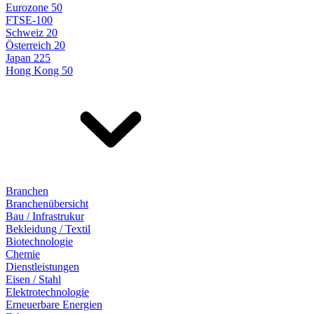
Eurozone 50
FTSE-100
Schweiz 20
Österreich 20
Japan 225
Hong Kong 50
Branchen
Branchenübersicht
Bau / Infrastrukur
Bekleidung / Textil
Biotechnologie
Chemie
Dienstleistungen
Eisen / Stahl
Elektrotechnologie
Erneuerbare Energien