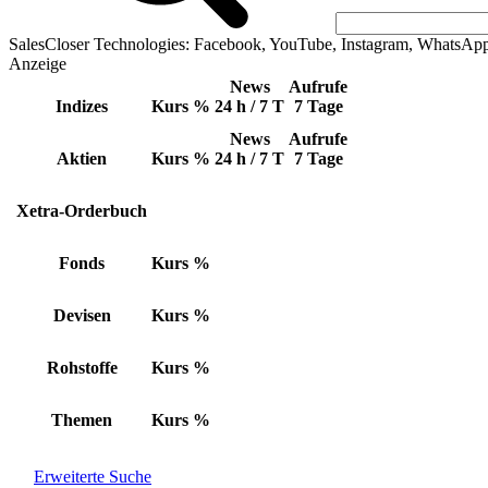
SalesCloser Technologies: Facebook, YouTube, Instagram, WhatsAp
Anzeige
News
Aufrufe
Indizes
Kurs
%
24 h / 7 T
7 Tage
News
Aufrufe
Aktien
Kurs
%
24 h / 7 T
7 Tage
Xetra-Orderbuch
Fonds
Kurs
%
Devisen
Kurs
%
Rohstoffe
Kurs
%
Themen
Kurs
%
Erweiterte Suche