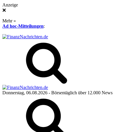
Anzeige
❌
Mehr »
Ad hoc-Mitteilungen
:
Donnerstag, 06.08.2026
- Börsentäglich über 12.000 News