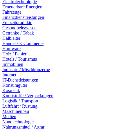
Elektrotechnologie
Erneuerbare Energien
Fahrzeuge
Finanzdienstleistungen
Freizeitprodukte
Gesundheitswesen
Getränke / Tabak
Halbleiter
Handel / E-Commerce
Hardware
Holz / Papier
Hotels / Tourismus
Immobilien
Industrie / Mischkonzerne
Internet
IT-Dienstleistungen
Konsumgüter
Kosmetik
Kunststoffe / Verpackungen
Logistik / Transport
Luftfahrt / Rüstung
Maschinenbau
Medien
Nanotechnologie
Nahrungsmittel / Agrar