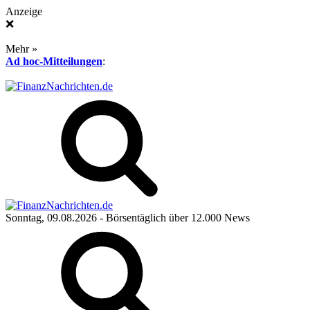
Anzeige
❌
Mehr »
Ad hoc-Mitteilungen
:
Sonntag, 09.08.2026
- Börsentäglich über 12.000 News