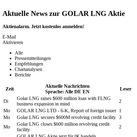
Aktuelle News zur GOLAR LNG Aktie
Aktienalarm. Jetzt kostenlos anmelden!
E-Mail
Aktivieren
Alle
Pressemitteilungen
Empfehlungen
Chartanalysen
Berichte
Aktuelle Nachrichten
Zeit
Leser
Sprache:
Alle
DE
EN
Golar LNG
raises $600 million loan with FLNG
Di
2
business expansion in mind
Mo
GOLAR LNG LTD
- 6-K, Report of foreign issuer
1
Mo
Golar LNG
secures $600M revolving credit facility
3
Golar LNG
closes $600 million revolving credit
Mo
2
facility
GOLAR LNG
Aktie jetzt für 0€ handeln