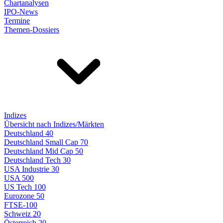
Chartanalysen
IPO-News
Termine
Themen-Dossiers
Indizes
Übersicht nach Indizes/Märkten
Deutschland 40
Deutschland Small Cap 70
Deutschland Mid Cap 50
Deutschland Tech 30
USA Industrie 30
USA 500
US Tech 100
Eurozone 50
FTSE-100
Schweiz 20
Österreich 20