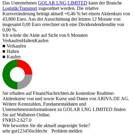
Das Unternehmen
GOLAR LNG LIMITED
kann der Branche
Logistik/Transport
zugeordnet werden. Die relative
Kursveränderung beträgt aktuell
+0,46 %
bei einem Aktienkurs von
43,800
Euro. Aus der Ausschüttung der letzten 12 Monate von
insgesamt
0,00
Euro errechnet sich eine Dividendendrendite von
0,00 %
.
Ich würde die Aktie auf Sicht von 6 Monaten
Verkaufen
Halten
Kaufen
■ Verkaufen
■ Halten
■ Kaufen
Sie erhalten auf FinanzNachrichten.de kostenlose Realtime-
Aktienkurse von
und
sowie Kurse und Daten von
ARIVA.DE AG
.
Weitere Kennzahlen, Fundamentaldaten und
Unternehmensinformationen zu GOLAR LNG LIMITED finden
Sie auf
Wallstreet Online
.
FNRD-2.627.0
Wie bewerten Sie die aktuell angezeigte Seite?
sehr gut
1
2
3
4
5
6
schlecht
Problem melden