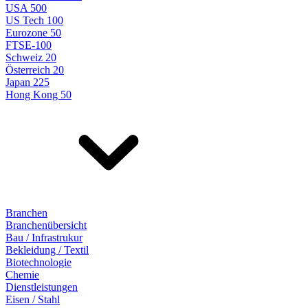
USA 500
US Tech 100
Eurozone 50
FTSE-100
Schweiz 20
Österreich 20
Japan 225
Hong Kong 50
Branchen
Branchenübersicht
Bau / Infrastrukur
Bekleidung / Textil
Biotechnologie
Chemie
Dienstleistungen
Eisen / Stahl