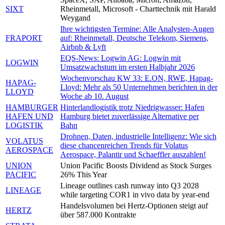
SIXT
Rheinmetall, Microsoft - Charttechnik mit Harald
Weygand
Ihre wichtigsten Termine: Alle Analysten-Augen
FRAPORT
auf: Rheinmetall, Deutsche Telekom, Siemens,
Airbnb & Lyft
EQS-News: Logwin AG: Logwin mit
LOGWIN
Umsatzwachstum im ersten Halbjahr 2026
Wochenvorschau KW 33: E.ON, RWE, Hapag-
HAPAG-
Lloyd: Mehr als 50 Unternehmen berichten in der
LLOYD
Woche ab 10. August
HAMBURGER
Hinterlandlogistik trotz Niedrigwasser: Hafen
HAFEN UND
Hamburg bietet zuverlässige Alternative per
LOGISTIK
Bahn
Drohnen, Daten, industrielle Intelligenz: Wie sich
VOLATUS
diese chancenreichen Trends für Volatus
AEROSPACE
Aerospace, Palantir und Schaeffler auszahlen!
UNION
Union Pacific Boosts Dividend as Stock Surges
PACIFIC
26% This Year
Lineage outlines cash runway into Q3 2028
LINEAGE
while targeting COR1 in vivo data by year-end
Handelsvolumen bei Hertz-Optionen steigt auf
HERTZ
über 587.000 Kontrakte