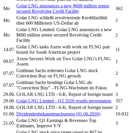
Golar LNG
announces a new $600 million senior
Mo
362
secured Revolving Credit Facility
Golar LNG
schließt revolvierende Kreditfazilität
Mo
2
über 600 Millionen US-Dollar ab
Golar LNG Limited:
Golar LNG
announces a new
Mo
$600 million senior secured Revolving Credit
2
Facility
Golar LNG
tasks Axess with work on FLNG pair
14.07.
11
bound for South American project
Axess Secures Work on Two
Golar LNG's
FLNG
09.07.
1
Assets
Goldman Sachs reiterates
Golar LNG
stock
07.07.
2
Conviction Buy on FLNG growth
Goldman Sachs bestätigt
Golar LNG
als
07.07.
9
"Conviction Buy" - FLNG-Wachstum im Fokus
29.06.
GOLAR LNG LTD
- 6-K, Report of foreign issuer
3
29.06.
Golar LNG Limited
- Q2 2026 results presentation
357
18.06.
GOLAR LNG LTD
- 6-K, Report of foreign issuer
2
01.06.
Dividendenbekanntmachungen (01.06.2026)
10.932
Golar LNG
Q1 Earnings & Revenues Top
21.05.
3
Estimates, Improve Y/Y
Golar LNG
stock price target raised to $67 by