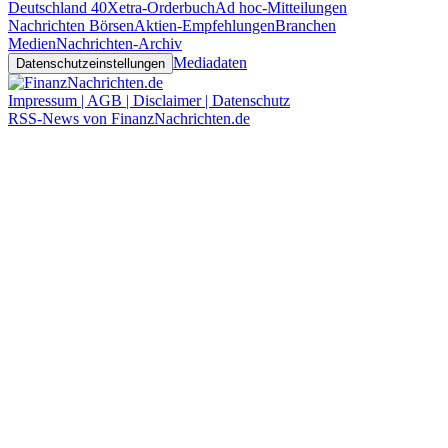
Deutschland 40
Xetra-Orderbuch
Ad hoc-Mitteilungen
Nachrichten Börsen
Aktien-Empfehlungen
Branchen
Medien
Nachrichten-Archiv
Mediadaten
Datenschutzeinstellungen
Impressum | AGB | Disclaimer | Datenschutz
RSS-News von FinanzNachrichten.de