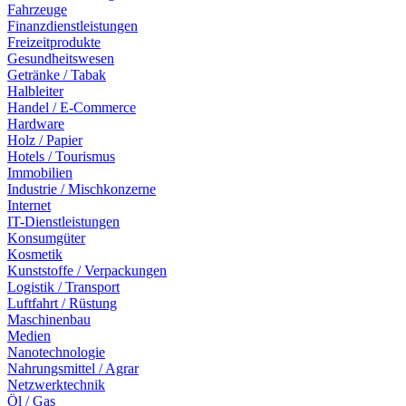
Fahrzeuge
Finanzdienstleistungen
Freizeitprodukte
Gesundheitswesen
Getränke / Tabak
Halbleiter
Handel / E-Commerce
Hardware
Holz / Papier
Hotels / Tourismus
Immobilien
Industrie / Mischkonzerne
Internet
IT-Dienstleistungen
Konsumgüter
Kosmetik
Kunststoffe / Verpackungen
Logistik / Transport
Luftfahrt / Rüstung
Maschinenbau
Medien
Nanotechnologie
Nahrungsmittel / Agrar
Netzwerktechnik
Öl / Gas