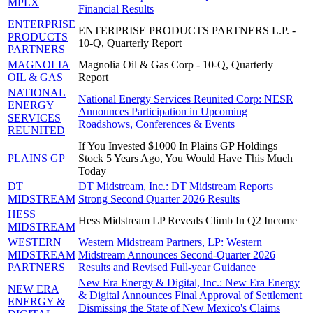
MPLX
Financial Results
ENTERPRISE
ENTERPRISE PRODUCTS PARTNERS L.P. -
PRODUCTS
10-Q, Quarterly Report
PARTNERS
MAGNOLIA
Magnolia Oil & Gas Corp - 10-Q, Quarterly
OIL & GAS
Report
NATIONAL
National Energy Services Reunited Corp: NESR
ENERGY
Announces Participation in Upcoming
SERVICES
Roadshows, Conferences & Events
REUNITED
If You Invested $1000 In Plains GP Holdings
PLAINS GP
Stock 5 Years Ago, You Would Have This Much
Today
DT
DT Midstream, Inc.: DT Midstream Reports
MIDSTREAM
Strong Second Quarter 2026 Results
HESS
Hess Midstream LP Reveals Climb In Q2 Income
MIDSTREAM
WESTERN
Western Midstream Partners, LP: Western
MIDSTREAM
Midstream Announces Second-Quarter 2026
PARTNERS
Results and Revised Full-year Guidance
New Era Energy & Digital, Inc.: New Era Energy
NEW ERA
& Digital Announces Final Approval of Settlement
ENERGY &
Dismissing the State of New Mexico's Claims