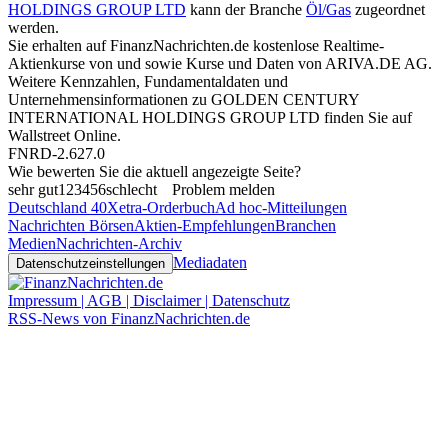
HOLDINGS GROUP LTD
kann der Branche
Öl/Gas
zugeordnet
werden.
Sie erhalten auf FinanzNachrichten.de kostenlose Realtime-
Aktienkurse von
und
sowie Kurse und Daten von
ARIVA.DE AG
.
Weitere Kennzahlen, Fundamentaldaten und
Unternehmensinformationen zu GOLDEN CENTURY
INTERNATIONAL HOLDINGS GROUP LTD finden Sie auf
Wallstreet Online
.
FNRD-2.627.0
Wie bewerten Sie die aktuell angezeigte Seite?
sehr gut
1
2
3
4
5
6
schlecht
Problem melden
Deutschland 40
Xetra-Orderbuch
Ad hoc-Mitteilungen
Nachrichten Börsen
Aktien-Empfehlungen
Branchen
Medien
Nachrichten-Archiv
Mediadaten
Datenschutzeinstellungen
Impressum | AGB | Disclaimer | Datenschutz
RSS-News von FinanzNachrichten.de