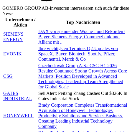
GOMERO GROUP AB-Investoren interessieren sich auch für diese
News
Unternehmen /
Top-Nachrichten
Aktien
DAX vor spannender Woche - und Rekorden?
SIEMENS
Bayer, Siemens Energy, Commerzbank und
ENERGY
Allianz mit ...
Ihre wichtigsten Termine: Q2-Updates von
EVONIK
SpaceX, Bayer, Biontech, Spotify, Pfizer,
Continental, Merck & Co
Czechoslovak Group A.S.: CSG H1 2026
Results: Continued Strong Growth Across Core
CSG
Markets; Position Developed in Advanced
Technologies; Leadership Team Strengthened
for Global Scale
GATES
Sell Alert: Peifang Zhang Cashes Out $326K In
INDUSTRIAL
Gates Industrial Stock
Brady Corporation Completes Transformational
Acquisition of Honeywell Technologies'
HONEYWELL
Productivity Solutions and Services Business,
Creating Leading Industrial Technology
Company