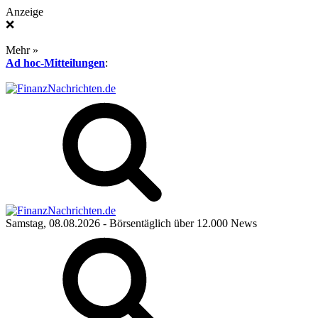
Anzeige
❌
Mehr »
Ad hoc-Mitteilungen
:
Samstag, 08.08.2026
- Börsentäglich über 12.000 News