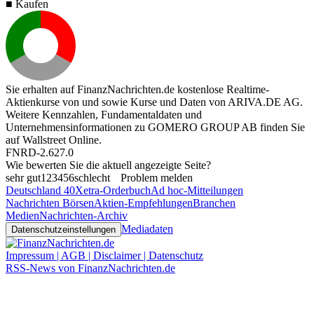
■ Kaufen
Sie erhalten auf FinanzNachrichten.de kostenlose Realtime-
Aktienkurse von
und
sowie Kurse und Daten von
ARIVA.DE AG
.
Weitere Kennzahlen, Fundamentaldaten und
Unternehmensinformationen zu GOMERO GROUP AB finden Sie
auf
Wallstreet Online
.
FNRD-2.627.0
Wie bewerten Sie die aktuell angezeigte Seite?
sehr gut
1
2
3
4
5
6
schlecht
Problem melden
Deutschland 40
Xetra-Orderbuch
Ad hoc-Mitteilungen
Nachrichten Börsen
Aktien-Empfehlungen
Branchen
Medien
Nachrichten-Archiv
Mediadaten
Datenschutzeinstellungen
Impressum | AGB | Disclaimer | Datenschutz
RSS-News von FinanzNachrichten.de