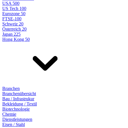
USA 500
US Tech 100
Eurozone 50
FTSE-100
Schweiz 20
Österreich 20
Japan 225
Hong Kong 50
Branchen
Branchenübersicht
Bau / Infrastrukur
Bekleidung / Textil
Biotechnologie
Chemie
Dienstleistungen
Eisen / Stahl