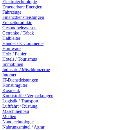
Elektrotechnologie
Erneuerbare Energien
Fahrzeuge
Finanzdienstleistungen
Freizeitprodukte
Gesundheitswesen
Getränke / Tabak
Halbleiter
Handel / E-Commerce
Hardware
Holz / Papier
Hotels / Tourismus
Immobilien
Industrie / Mischkonzerne
Internet
IT-Dienstleistungen
Konsumgüter
Kosmetik
Kunststoffe / Verpackungen
Logistik / Transport
Luftfahrt / Rüstung
Maschinenbau
Medien
Nanotechnologie
Nahrungsmittel / Agrar