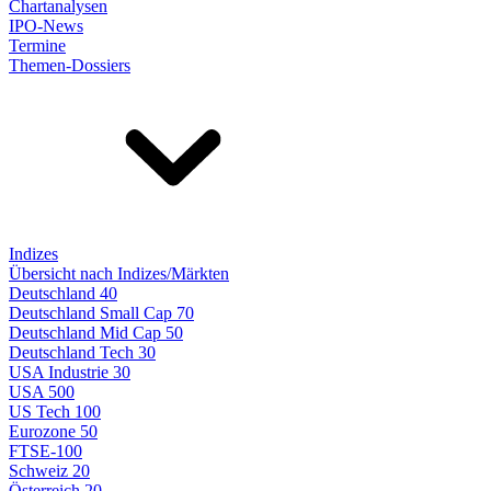
Chartanalysen
IPO-News
Termine
Themen-Dossiers
Indizes
Übersicht nach Indizes/Märkten
Deutschland 40
Deutschland Small Cap 70
Deutschland Mid Cap 50
Deutschland Tech 30
USA Industrie 30
USA 500
US Tech 100
Eurozone 50
FTSE-100
Schweiz 20
Österreich 20