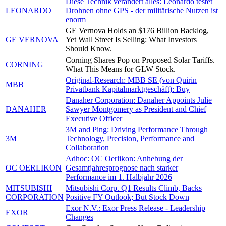
Diese Technik verändert alles: Leonardo testet
LEONARDO
Drohnen ohne GPS - der militärische Nutzen ist
enorm
GE Vernova Holds an $176 Billion Backlog,
GE VERNOVA
Yet Wall Street Is Selling: What Investors
Should Know.
Corning Shares Pop on Proposed Solar Tariffs.
CORNING
What This Means for GLW Stock.
Original-Research: MBB SE (von Quirin
MBB
Privatbank Kapitalmarktgeschäft): Buy
Danaher Corporation: Danaher Appoints Julie
DANAHER
Sawyer Montgomery as President and Chief
Executive Officer
3M and Ping: Driving Performance Through
3M
Technology, Precision, Performance and
Collaboration
Adhoc: OC Oerlikon: Anhebung der
OC OERLIKON
Gesamtjahresprognose nach starker
Performance im 1. Halbjahr 2026
MITSUBISHI
Mitsubishi Corp. Q1 Results Climb, Backs
CORPORATION
Positive FY Outlook; But Stock Down
Exor N.V.: Exor Press Release - Leadership
EXOR
Changes