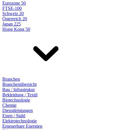
Eurozone 50
FTSE-100
Schweiz 20
Österreich 20
Japan 225
Hong Kong 50
Branchen
Branchenübersicht
Bau / Infrastrukur
Bekleidung / Textil
Biotechnologie
Chemie
Dienstleistungen
Eisen / Stahl
Elektrotechnologie
Erneuerbare Energien