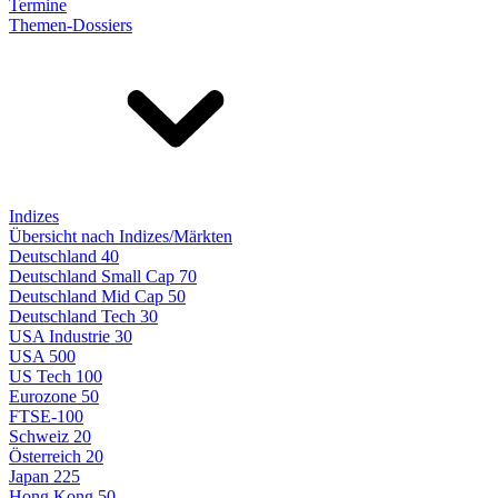
Termine
Themen-Dossiers
Indizes
Übersicht nach Indizes/Märkten
Deutschland 40
Deutschland Small Cap 70
Deutschland Mid Cap 50
Deutschland Tech 30
USA Industrie 30
USA 500
US Tech 100
Eurozone 50
FTSE-100
Schweiz 20
Österreich 20
Japan 225
Hong Kong 50