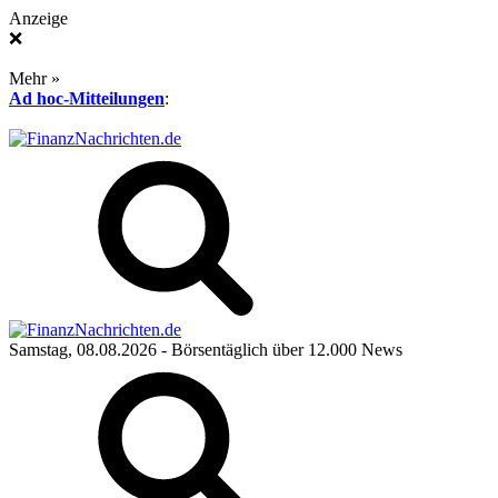
Anzeige
❌
Mehr »
Ad hoc-Mitteilungen
:
Samstag, 08.08.2026
- Börsentäglich über 12.000 News