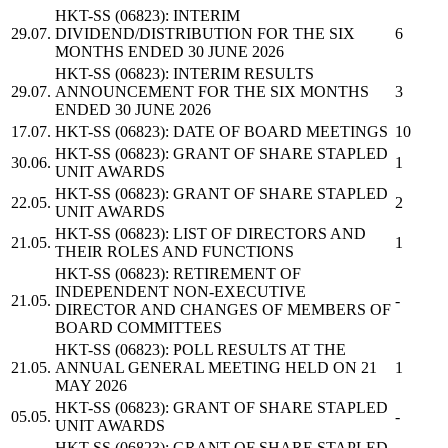
HKT-SS
(06823): INTERIM
29.07.
DIVIDEND/DISTRIBUTION FOR THE SIX
6
MONTHS ENDED 30 JUNE 2026
HKT-SS
(06823): INTERIM RESULTS
29.07.
ANNOUNCEMENT FOR THE SIX MONTHS
3
ENDED 30 JUNE 2026
17.07.
HKT-SS
(06823): DATE OF BOARD MEETINGS
10
HKT-SS
(06823): GRANT OF SHARE STAPLED
30.06.
1
UNIT AWARDS
HKT-SS
(06823): GRANT OF SHARE STAPLED
22.05.
2
UNIT AWARDS
HKT-SS
(06823): LIST OF DIRECTORS AND
21.05.
1
THEIR ROLES AND FUNCTIONS
HKT-SS
(06823): RETIREMENT OF
INDEPENDENT NON-EXECUTIVE
21.05.
-
DIRECTOR AND CHANGES OF MEMBERS OF
BOARD COMMITTEES
HKT-SS
(06823): POLL RESULTS AT THE
21.05.
ANNUAL GENERAL MEETING HELD ON 21
1
MAY 2026
HKT-SS
(06823): GRANT OF SHARE STAPLED
05.05.
-
UNIT AWARDS
HKT-SS
(06823): GRANT OF SHARE STAPLED