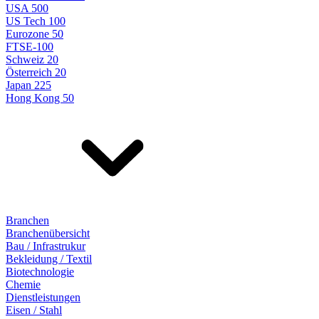
USA 500
US Tech 100
Eurozone 50
FTSE-100
Schweiz 20
Österreich 20
Japan 225
Hong Kong 50
Branchen
Branchenübersicht
Bau / Infrastrukur
Bekleidung / Textil
Biotechnologie
Chemie
Dienstleistungen
Eisen / Stahl