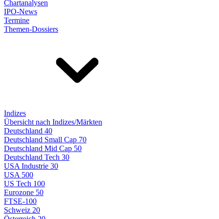
Chartanalysen
IPO-News
Termine
Themen-Dossiers
Indizes
Übersicht nach Indizes/Märkten
Deutschland 40
Deutschland Small Cap 70
Deutschland Mid Cap 50
Deutschland Tech 30
USA Industrie 30
USA 500
US Tech 100
Eurozone 50
FTSE-100
Schweiz 20
Österreich 20