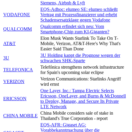
Siemens, Airbnb & Lyft
EQS-Adhoc: elumeo SE: elumeo schließt
VODAFONE
Vertrag mit Prozessfinanzierer und erhebt
Schadensersatzklage gegen Vodafone
Qualcomm erfindet sich neu: Vom
QUALCOMM
Smartphone-Chip zum KI-Giganten?
Elon Musk Wants Starlink To Take On T-
AT&T
Mobile, Verizon, AT&T-Here's Why That's
Easier Said Than Done
3U Holding kappt die Prognose wegen der
3U
schwachen SHK-Sparte
Telefónica strengthens network infrastructure
TELEFONICA
for Spain's upcoming solar eclipse
Verizon Communications: Starlinks Angriff
VERIZON
wird ernst
One Layer, Inc.: Tampa Electric Selects
Ericsson, OneLayer, and Burns & McDonnell
ERICSSON
to Deploy, Manage, and Secure Its Private
LTE Network
China Mobile considers sale of stake in
CHINA MOBILE
Thailand's True Corporation - report
EQS-AFR: Gigaset AG:
Vorabbekanntmachung über die