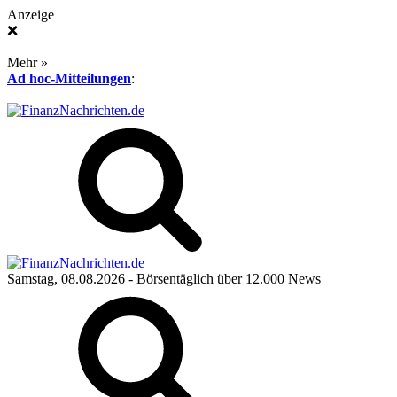
Anzeige
❌
Mehr »
Ad hoc-Mitteilungen
:
Samstag, 08.08.2026
- Börsentäglich über 12.000 News