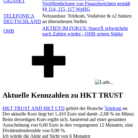
GIGASET
Veröffentlichung von Finanzberichten gemäß
§§ 114, 115, 117 WpHG
TELEFONICA
Netzausbau: Telekom, Vodafone & o2 funken
DEUTSCHLAND
an übersehenen Stellen
AKTIEN IM FOKUS: SpaceX schwächeln
OHB
nach Zahlen wieder - OHB zeigen Stärke
Aktuelle Kennzahlen zu HKT TRUST
HKT TRUST AND HKT LTD
gehört der Branche
Telekom
an.
Der aktuelle Kurs liegt bei
1,410
Euro und damit
-2,08 %
im Minus.
Beim derzeitigen Kurs ergibt sich, basierend auf einer gesamten
Ausschüttung von
0,00
Euro in den vergangenen 12 Monaten, eine
Dividendendrendite von
0,00 %
.
Ich würde die Aktie auf Sicht von 6 Monaten