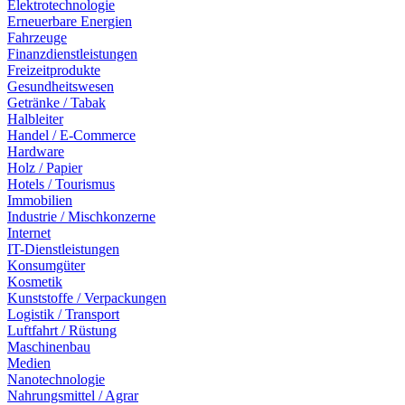
Elektrotechnologie
Erneuerbare Energien
Fahrzeuge
Finanzdienstleistungen
Freizeitprodukte
Gesundheitswesen
Getränke / Tabak
Halbleiter
Handel / E-Commerce
Hardware
Holz / Papier
Hotels / Tourismus
Immobilien
Industrie / Mischkonzerne
Internet
IT-Dienstleistungen
Konsumgüter
Kosmetik
Kunststoffe / Verpackungen
Logistik / Transport
Luftfahrt / Rüstung
Maschinenbau
Medien
Nanotechnologie
Nahrungsmittel / Agrar