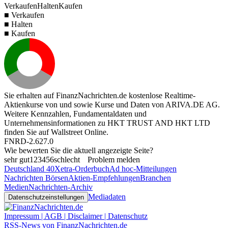
Verkaufen
Halten
Kaufen
■ Verkaufen
■ Halten
■ Kaufen
Sie erhalten auf FinanzNachrichten.de kostenlose Realtime-
Aktienkurse von
und
sowie Kurse und Daten von
ARIVA.DE AG
.
Weitere Kennzahlen, Fundamentaldaten und
Unternehmensinformationen zu HKT TRUST AND HKT LTD
finden Sie auf
Wallstreet Online
.
FNRD-2.627.0
Wie bewerten Sie die aktuell angezeigte Seite?
sehr gut
1
2
3
4
5
6
schlecht
Problem melden
Deutschland 40
Xetra-Orderbuch
Ad hoc-Mitteilungen
Nachrichten Börsen
Aktien-Empfehlungen
Branchen
Medien
Nachrichten-Archiv
Mediadaten
Datenschutzeinstellungen
Impressum | AGB | Disclaimer | Datenschutz
RSS-News von FinanzNachrichten.de