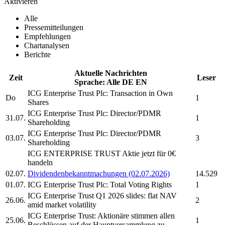
Aktivieren
Alle
Pressemitteilungen
Empfehlungen
Chartanalysen
Berichte
Aktuelle Nachrichten
Zeit
Leser
Sprache:
Alle
DE
EN
ICG Enterprise Trust Plc:
Transaction in Own
Do
1
Shares
ICG Enterprise Trust Plc:
Director/PDMR
31.07.
1
Shareholding
ICG Enterprise Trust Plc:
Director/PDMR
03.07.
3
Shareholding
ICG ENTERPRISE TRUST
Aktie jetzt für 0€
handeln
02.07.
Dividendenbekanntmachungen (02.07.2026)
14.529
01.07.
ICG Enterprise Trust Plc:
Total Voting Rights
1
ICG Enterprise Trust
Q1 2026 slides: flat NAV
26.06.
2
amid market volatility
ICG Enterprise Trust:
Aktionäre stimmen allen
25.06.
1
Beschlüssen auf der Hauptversammlung zu