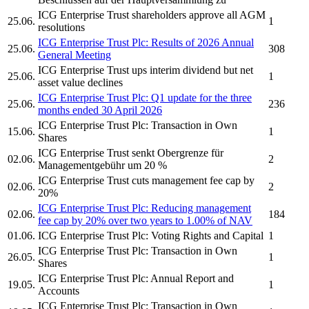
ICG Enterprise Trust
shareholders approve all AGM
25.06.
1
resolutions
ICG Enterprise Trust Plc:
Results of 2026 Annual
25.06.
308
General Meeting
ICG Enterprise Trust
ups interim dividend but net
25.06.
1
asset value declines
ICG Enterprise Trust Plc:
Q1 update for the three
25.06.
236
months ended 30 April 2026
ICG Enterprise Trust Plc:
Transaction in Own
15.06.
1
Shares
ICG Enterprise Trust
senkt Obergrenze für
02.06.
2
Managementgebühr um 20 %
ICG Enterprise Trust
cuts management fee cap by
02.06.
2
20%
ICG Enterprise Trust Plc:
Reducing management
02.06.
184
fee cap by 20% over two years to 1.00% of NAV
01.06.
ICG Enterprise Trust Plc:
Voting Rights and Capital
1
ICG Enterprise Trust Plc:
Transaction in Own
26.05.
1
Shares
ICG Enterprise Trust Plc:
Annual Report and
19.05.
1
Accounts
ICG Enterprise Trust Plc:
Transaction in Own