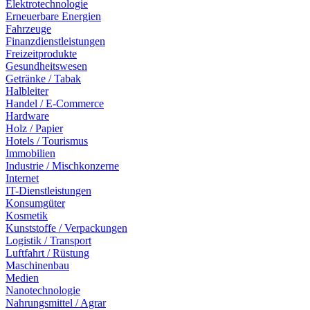
Elektrotechnologie
Erneuerbare Energien
Fahrzeuge
Finanzdienstleistungen
Freizeitprodukte
Gesundheitswesen
Getränke / Tabak
Halbleiter
Handel / E-Commerce
Hardware
Holz / Papier
Hotels / Tourismus
Immobilien
Industrie / Mischkonzerne
Internet
IT-Dienstleistungen
Konsumgüter
Kosmetik
Kunststoffe / Verpackungen
Logistik / Transport
Luftfahrt / Rüstung
Maschinenbau
Medien
Nanotechnologie
Nahrungsmittel / Agrar