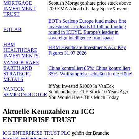
MORTGAGE
Scottish Mortgage share price stuck above
INVESTMENT
200 EMA Ahead of a key SpaceX event
TRUST
EQT's Scaleup Europe fund makes first
investment - co-leads €1 billion funding
EQT AB
round in ICEYE, Europe's leader in
sovereign intelligence from space
HBM
HBM Healthcare Investments AG: Key
HEALTHCARE
Figures 31.07.2026
INVESTMENTS
VANECK RARE
EARTH AND
China kontrolliert 85%: China kontrolliert
STRATEGIC
85%: Wolframpreise schießen in die Höhe!
METALS
If You Invested $1000 In VanEck
VANECK
Semiconductor ETF Stock 10 Years Ago,
SEMICONDUCTOR
You Would Have This Much Today
Aktuelle Kennzahlen zu ICG
ENTERPRISE TRUST
ICG ENTERPRISE TRUST PLC
gehört der Branche
Finanzdienstleistungen
an.