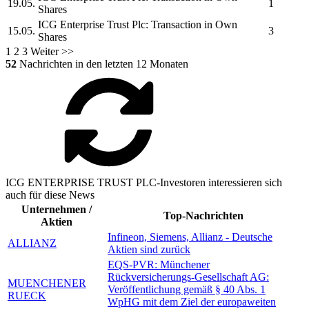
19.05.
1
Shares
ICG Enterprise Trust Plc:
Transaction in Own
15.05.
3
Shares
1
2
3
Weiter >>
52
Nachrichten in den letzten 12 Monaten
ICG ENTERPRISE TRUST PLC-Investoren interessieren sich
auch für diese News
Unternehmen /
Top-Nachrichten
Aktien
Infineon, Siemens, Allianz - Deutsche
ALLIANZ
Aktien sind zurück
EQS-PVR: Münchener
Rückversicherungs-Gesellschaft AG:
MUENCHENER
Veröffentlichung gemäß § 40 Abs. 1
RUECK
WpHG mit dem Ziel der europaweiten