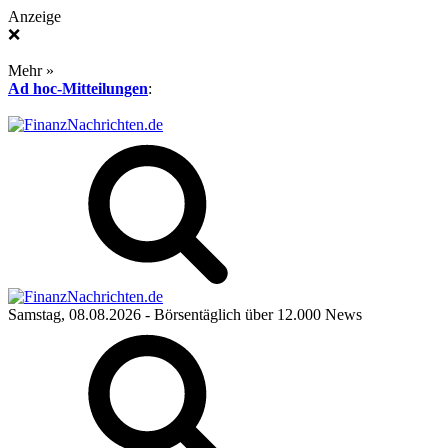
Anzeige
❌
Mehr »
Ad hoc-Mitteilungen
:
Samstag, 08.08.2026
- Börsentäglich über 12.000 News