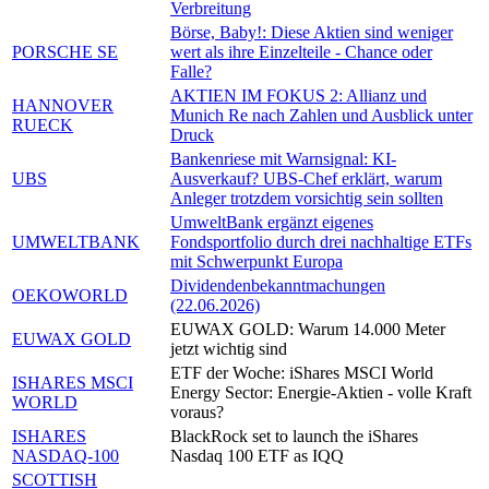
Verbreitung
Börse, Baby!: Diese Aktien sind weniger
PORSCHE SE
wert als ihre Einzelteile - Chance oder
Falle?
AKTIEN IM FOKUS 2: Allianz und
HANNOVER
Munich Re nach Zahlen und Ausblick unter
RUECK
Druck
Bankenriese mit Warnsignal: KI-
UBS
Ausverkauf? UBS-Chef erklärt, warum
Anleger trotzdem vorsichtig sein sollten
UmweltBank ergänzt eigenes
UMWELTBANK
Fondsportfolio durch drei nachhaltige ETFs
mit Schwerpunkt Europa
Dividendenbekanntmachungen
OEKOWORLD
(22.06.2026)
EUWAX GOLD: Warum 14.000 Meter
EUWAX GOLD
jetzt wichtig sind
ETF der Woche: iShares MSCI World
ISHARES MSCI
Energy Sector: Energie-Aktien - volle Kraft
WORLD
voraus?
ISHARES
BlackRock set to launch the iShares
NASDAQ-100
Nasdaq 100 ETF as IQQ
SCOTTISH