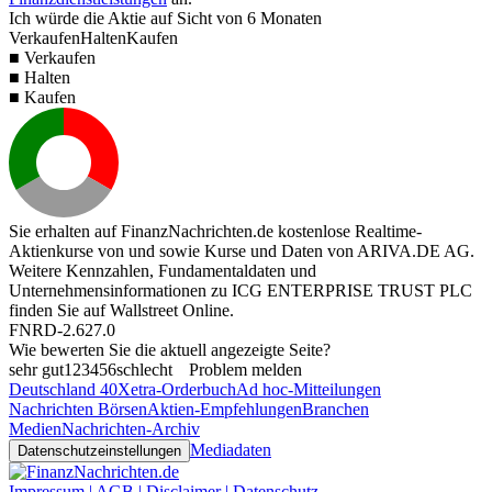
Ich würde die Aktie auf Sicht von 6 Monaten
Verkaufen
Halten
Kaufen
■ Verkaufen
■ Halten
■ Kaufen
Sie erhalten auf FinanzNachrichten.de kostenlose Realtime-
Aktienkurse von
und
sowie Kurse und Daten von
ARIVA.DE AG
.
Weitere Kennzahlen, Fundamentaldaten und
Unternehmensinformationen zu ICG ENTERPRISE TRUST PLC
finden Sie auf
Wallstreet Online
.
FNRD-2.627.0
Wie bewerten Sie die aktuell angezeigte Seite?
sehr gut
1
2
3
4
5
6
schlecht
Problem melden
Deutschland 40
Xetra-Orderbuch
Ad hoc-Mitteilungen
Nachrichten Börsen
Aktien-Empfehlungen
Branchen
Medien
Nachrichten-Archiv
Mediadaten
Datenschutzeinstellungen
Impressum | AGB | Disclaimer | Datenschutz