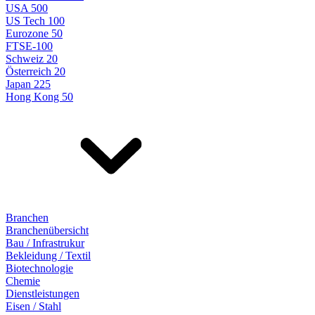
USA 500
US Tech 100
Eurozone 50
FTSE-100
Schweiz 20
Österreich 20
Japan 225
Hong Kong 50
Branchen
Branchenübersicht
Bau / Infrastrukur
Bekleidung / Textil
Biotechnologie
Chemie
Dienstleistungen
Eisen / Stahl