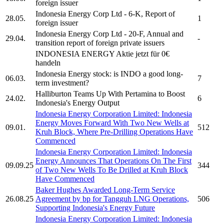
foreign issuer
Indonesia Energy Corp Ltd
- 6-K, Report of
28.05.
1
foreign issuer
Indonesia Energy Corp Ltd
- 20-F, Annual and
29.04.
-
transition report of foreign private issuers
INDONESIA ENERGY
Aktie jetzt für 0€
handeln
Indonesia Energy
stock: is INDO a good long-
06.03.
7
term investment?
Halliburton Teams Up With Pertamina to Boost
24.02.
6
Indonesia's Energy Output
Indonesia Energy Corporation Limited:
Indonesia
Energy
Moves Forward With Two New Wells at
09.01.
512
Kruh Block, Where Pre-Drilling Operations Have
Commenced
Indonesia Energy Corporation Limited:
Indonesia
Energy
Announces That Operations On The First
09.09.25
344
of Two New Wells To Be Drilled at Kruh Block
Have Commenced
Baker Hughes Awarded Long-Term Service
26.08.25
Agreement by bp for Tangguh LNG Operations,
506
Supporting Indonesia's Energy Future
Indonesia Energy Corporation Limited:
Indonesia