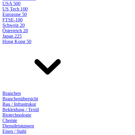
USA 500
US Tech 100
Eurozone 50
FTSE-100
Schweiz 20
Österreich 20
Japan 225
Hong Kong 50
Branchen
Branchenübersicht
Bau / Infrastrukur
Bekleidung / Textil
Biotechnologie
Chemie
Dienstleistungen
Eisen / Stahl