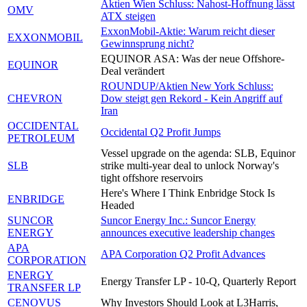
Aktien Wien Schluss: Nahost-Hoffnung lässt
OMV
ATX steigen
ExxonMobil-Aktie: Warum reicht dieser
EXXONMOBIL
Gewinnsprung nicht?
EQUINOR ASA: Was der neue Offshore-
EQUINOR
Deal verändert
ROUNDUP/Aktien New York Schluss:
CHEVRON
Dow steigt gen Rekord - Kein Angriff auf
Iran
OCCIDENTAL
Occidental Q2 Profit Jumps
PETROLEUM
Vessel upgrade on the agenda: SLB, Equinor
SLB
strike multi-year deal to unlock Norway's
tight offshore reservoirs
Here's Where I Think Enbridge Stock Is
ENBRIDGE
Headed
SUNCOR
Suncor Energy Inc.: Suncor Energy
ENERGY
announces executive leadership changes
APA
APA Corporation Q2 Profit Advances
CORPORATION
ENERGY
Energy Transfer LP - 10-Q, Quarterly Report
TRANSFER LP
CENOVUS
Why Investors Should Look at L3Harris,