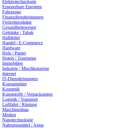
Elektrotechnologie
Erneuerbare Energien
Fahrzeuge
Finanzdienstleistungen
Freizeitprodukte
Gesundheitswesen
Getränke / Tabak
Halbleiter
Handel / E-Commerce
Hardware
Holz / Papier
Hotels / Tourismus
Immobilien
Industrie / Mischkonzerne
Internet
IT-Dienstleistungen
Konsumgüter
Kosmetik
Kunststoffe / Verpackungen
Logistik / Transport
Luftfahrt / Rüstung
Maschinenbau
Medien
Nanotechnologie
Nahrungsmittel / Agrar