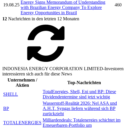
Energy
Signs Memorandum of Understanding
19.08.25
460
with Brazilian Energy Company To Explore
Energy Opportunities in Brazil
12
Nachrichten in den letzten 12 Monaten
INDONESIA ENERGY CORPORATION LIMITED-Investoren
interessieren sich auch für diese News
Unternehmen /
Top-Nachrichten
Aktien
TotalEnergies, Shell, Eni und BP: Diese
SHELL
Dividendentermine sind jetzt wichtig
Wasserstoff-Realität 2026: Nel ASA und
BP
A.H.T. Syngas liefern während sich BP
zurückzieht
Milliardendeals: Totalenergies schichtet im
TOTALENERGIES
Erneuerbaren-Portfolio um