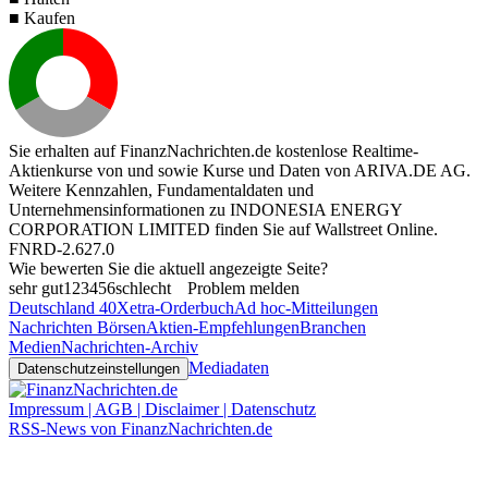
■ Kaufen
Sie erhalten auf FinanzNachrichten.de kostenlose Realtime-
Aktienkurse von
und
sowie Kurse und Daten von
ARIVA.DE AG
.
Weitere Kennzahlen, Fundamentaldaten und
Unternehmensinformationen zu INDONESIA ENERGY
CORPORATION LIMITED finden Sie auf
Wallstreet Online
.
FNRD-2.627.0
Wie bewerten Sie die aktuell angezeigte Seite?
sehr gut
1
2
3
4
5
6
schlecht
Problem melden
Deutschland 40
Xetra-Orderbuch
Ad hoc-Mitteilungen
Nachrichten Börsen
Aktien-Empfehlungen
Branchen
Medien
Nachrichten-Archiv
Mediadaten
Datenschutzeinstellungen
Impressum | AGB | Disclaimer | Datenschutz
RSS-News von FinanzNachrichten.de