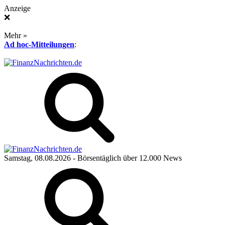
Anzeige
❌
Mehr »
Ad hoc-Mitteilungen
:
Samstag, 08.08.2026
- Börsentäglich über 12.000 News