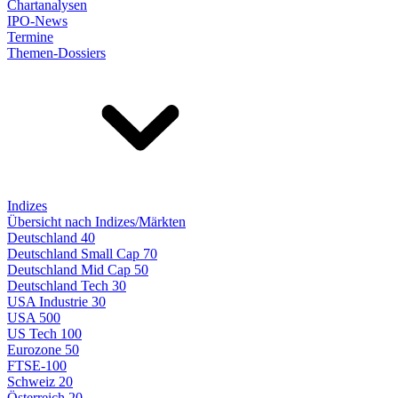
Chartanalysen
IPO-News
Termine
Themen-Dossiers
Indizes
Übersicht nach Indizes/Märkten
Deutschland 40
Deutschland Small Cap 70
Deutschland Mid Cap 50
Deutschland Tech 30
USA Industrie 30
USA 500
US Tech 100
Eurozone 50
FTSE-100
Schweiz 20
Österreich 20