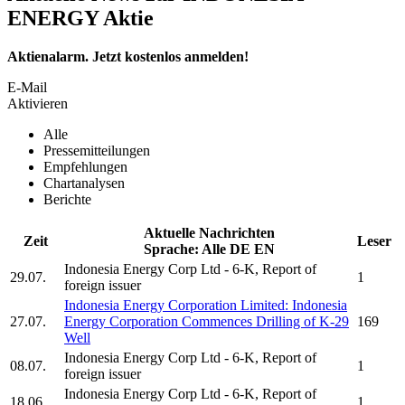
ENERGY Aktie
Aktienalarm. Jetzt kostenlos anmelden!
E-Mail
Aktivieren
Alle
Pressemitteilungen
Empfehlungen
Chartanalysen
Berichte
Aktuelle Nachrichten
Zeit
Leser
Sprache:
Alle
DE
EN
Indonesia Energy Corp Ltd
- 6-K, Report of
29.07.
1
foreign issuer
Indonesia Energy Corporation Limited:
Indonesia
27.07.
Energy Corporation
Commences Drilling of K-29
169
Well
Indonesia Energy Corp Ltd
- 6-K, Report of
08.07.
1
foreign issuer
Indonesia Energy Corp Ltd
- 6-K, Report of
18.06.
1