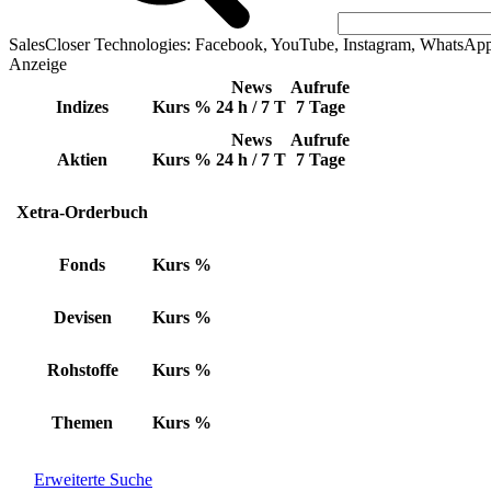
SalesCloser Technologies: Facebook, YouTube, Instagram, WhatsAp
Anzeige
News
Aufrufe
Indizes
Kurs
%
24 h / 7 T
7 Tage
News
Aufrufe
Aktien
Kurs
%
24 h / 7 T
7 Tage
Xetra-Orderbuch
Fonds
Kurs
%
Devisen
Kurs
%
Rohstoffe
Kurs
%
Themen
Kurs
%
Erweiterte Suche