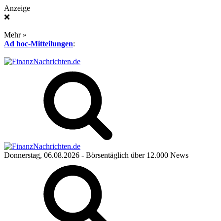
Anzeige
❌
Mehr »
Ad hoc-Mitteilungen
:
Donnerstag, 06.08.2026
- Börsentäglich über 12.000 News