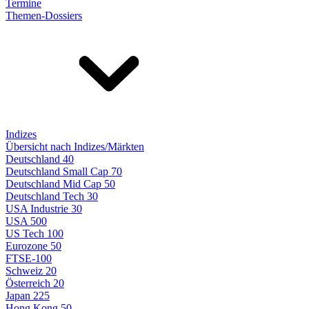
Termine
Themen-Dossiers
Indizes
Übersicht nach Indizes/Märkten
Deutschland 40
Deutschland Small Cap 70
Deutschland Mid Cap 50
Deutschland Tech 30
USA Industrie 30
USA 500
US Tech 100
Eurozone 50
FTSE-100
Schweiz 20
Österreich 20
Japan 225
Hong Kong 50