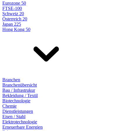
Eurozone 50
FTSE-100
Schweiz 20
Österreich 20
Japan 225
Hong Kong 50
Branchen
Branchenübersicht
Bau / Infrastrukur
Bekleidung / Textil
Biotechnologie
Chemie
Dienstleistungen
Eisen / Stahl
Elektrotechnologie
Erneuerbare Energien