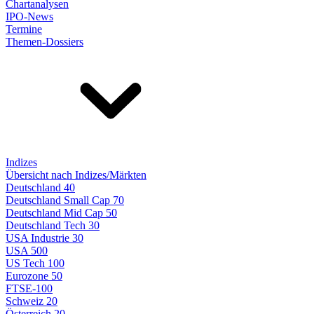
Chartanalysen
IPO-News
Termine
Themen-Dossiers
Indizes
Übersicht nach Indizes/Märkten
Deutschland 40
Deutschland Small Cap 70
Deutschland Mid Cap 50
Deutschland Tech 30
USA Industrie 30
USA 500
US Tech 100
Eurozone 50
FTSE-100
Schweiz 20
Österreich 20