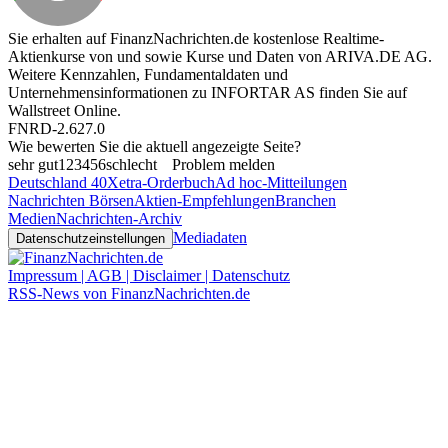
Sie erhalten auf FinanzNachrichten.de kostenlose Realtime-
Aktienkurse von
und
sowie Kurse und Daten von
ARIVA.DE AG
.
Weitere Kennzahlen, Fundamentaldaten und
Unternehmensinformationen zu INFORTAR AS finden Sie auf
Wallstreet Online
.
FNRD-2.627.0
Wie bewerten Sie die aktuell angezeigte Seite?
sehr gut
1
2
3
4
5
6
schlecht
Problem melden
Deutschland 40
Xetra-Orderbuch
Ad hoc-Mitteilungen
Nachrichten Börsen
Aktien-Empfehlungen
Branchen
Medien
Nachrichten-Archiv
Mediadaten
Datenschutzeinstellungen
Impressum | AGB | Disclaimer | Datenschutz
RSS-News von FinanzNachrichten.de