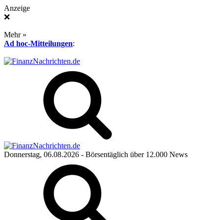
Anzeige
❌
Mehr »
Ad hoc-Mitteilungen
:
Donnerstag, 06.08.2026
- Börsentäglich über 12.000 News