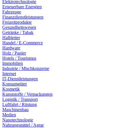
Elektrotechnologie
Erneuerbare Energien
Fahrzeuge
Finanzdienstleistungen
Freizeitprodukte
Gesundheitswesen
Getränke / Tabak
Halbleiter
Handel / E-Commerce
Hardware
Holz / Papier
Hotels / Tourismus
Immobilien
Industrie / Mischkonzerne
Internet
IT-Dienstleistungen
Konsumgüter
Kosmetik
Kunststoffe / Verpackungen
Logistik / Transport
Luftfahrt / Rüstung
Maschinenbau
Medien
Nanotechnologie
Nahrungsmittel / Agrar