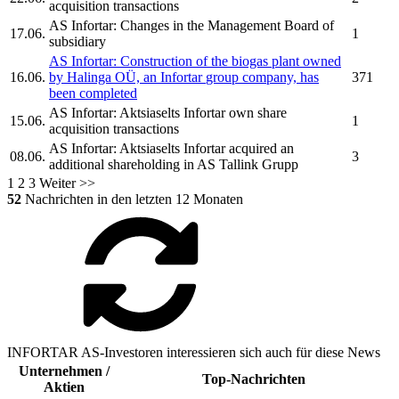
acquisition transactions
AS Infortar:
Changes in the Management Board of
17.06.
1
subsidiary
AS Infortar:
Construction of the biogas plant owned
16.06.
by Halinga OÜ, an
Infortar
group company, has
371
been completed
AS Infortar:
Aktsiaselts Infortar
own share
15.06.
1
acquisition transactions
AS Infortar:
Aktsiaselts Infortar
acquired an
08.06.
3
additional shareholding in AS Tallink Grupp
1
2
3
Weiter >>
52
Nachrichten in den letzten 12 Monaten
INFORTAR AS-Investoren interessieren sich auch für diese News
Unternehmen /
Top-Nachrichten
Aktien