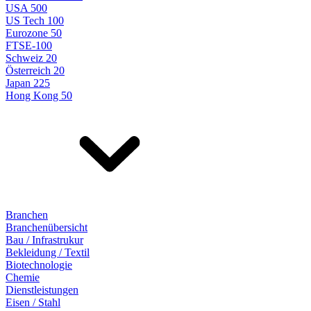
USA 500
US Tech 100
Eurozone 50
FTSE-100
Schweiz 20
Österreich 20
Japan 225
Hong Kong 50
Branchen
Branchenübersicht
Bau / Infrastrukur
Bekleidung / Textil
Biotechnologie
Chemie
Dienstleistungen
Eisen / Stahl