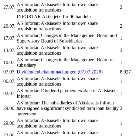
AS Infortar:
Aktsiaselts Infortar
own share
27.07.
2
acquisition transactions
INFORTAR
Aktie jetzt für 0€ handeln
AS Infortar:
Aktsiaselts Infortar
own share
20.07.
2
acquisition transactions
AS Infortar:
Changes in the Management Board and
17.07.
1
Supervisory Board of Subsidiaries
AS Infortar:
Aktsiaselts Infortar
own share
13.07.
3
acquisition transactions
AS Infortar:
Changes in the Management Board of
10.07.
1
subsidiary
07.07.
Dividendenbekanntmachungen (07.07.2026)
8.927
AS Infortar:
Aktsiaselts Infortar
own share
06.07.
1
acquisition transactions
AS Infortar:
Dividend payment ex-date of
Aktsiaselts
02.07.
1
Infortar
AS Infortar:
The subsidiaries of
Aktsiaselts Infortar
29.06.
have signed a significant syndicated term loan facility
2
agreement
AS Infortar:
Aktsiaselts Infortar
own share
29.06.
1
acquisition transactions
AS Infortar:
Aktsiaselts Infortar
own share
22.06.
2