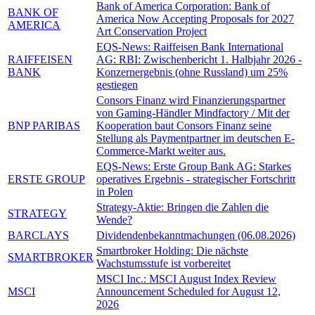
Bank of America Corporation: Bank of
BANK OF
America Now Accepting Proposals for 2027
AMERICA
Art Conservation Project
EQS-News: Raiffeisen Bank International
RAIFFEISEN
AG: RBI: Zwischenbericht 1. Halbjahr 2026 -
BANK
Konzernergebnis (ohne Russland) um 25%
gestiegen
Consors Finanz wird Finanzierungspartner
von Gaming-Händler Mindfactory / Mit der
BNP PARIBAS
Kooperation baut Consors Finanz seine
Stellung als Paymentpartner im deutschen E-
Commerce-Markt weiter aus.
EQS-News: Erste Group Bank AG: Starkes
ERSTE GROUP
operatives Ergebnis - strategischer Fortschritt
in Polen
Strategy-Aktie: Bringen die Zahlen die
STRATEGY
Wende?
BARCLAYS
Dividendenbekanntmachungen (06.08.2026)
Smartbroker Holding: Die nächste
SMARTBROKER
Wachstumsstufe ist vorbereitet
MSCI Inc.: MSCI August Index Review
MSCI
Announcement Scheduled for August 12,
2026