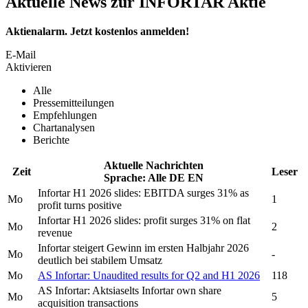
Aktuelle News zur INFORTAR Aktie
Aktienalarm. Jetzt kostenlos anmelden!
E-Mail
Aktivieren
Alle
Pressemitteilungen
Empfehlungen
Chartanalysen
Berichte
Aktuelle Nachrichten
Zeit
Leser
Sprache:
Alle
DE
EN
Infortar
H1 2026 slides: EBITDA surges 31% as
Mo
1
profit turns positive
Infortar
H1 2026 slides: profit surges 31% on flat
Mo
2
revenue
Infortar
steigert Gewinn im ersten Halbjahr 2026
Mo
-
deutlich bei stabilem Umsatz
Mo
AS Infortar:
Unaudited results for Q2 and H1 2026
118
AS Infortar:
Aktsiaselts Infortar
own share
Mo
5
acquisition transactions