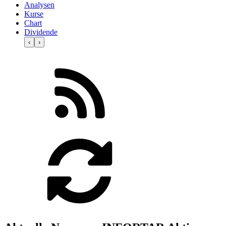
Analysen
Kurse
Chart
Dividende
‹
›