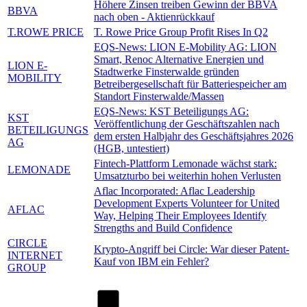
Höhere Zinsen treiben Gewinn der BBVA
BBVA
nach oben - Aktienrückkauf
T.ROWE PRICE
T. Rowe Price Group Profit Rises In Q2
EQS-News: LION E-Mobility AG: LION
Smart, Renoc Alternative Energien und
LION E-
Stadtwerke Finsterwalde gründen
MOBILITY
Betreibergesellschaft für Batteriespeicher am
Standort Finsterwalde/Massen
EQS-News: KST Beteiligungs AG:
KST
Veröffentlichung der Geschäftszahlen nach
BETEILIGUNGS
dem ersten Halbjahr des Geschäftsjahres 2026
AG
(HGB, untestiert)
Fintech-Plattform Lemonade wächst stark:
LEMONADE
Umsatzturbo bei weiterhin hohen Verlusten
Aflac Incorporated: Aflac Leadership
Development Experts Volunteer for United
AFLAC
Way, Helping Their Employees Identify
Strengths and Build Confidence
CIRCLE
Krypto-Angriff bei Circle: War dieser Patent-
INTERNET
Kauf von IBM ein Fehler?
GROUP