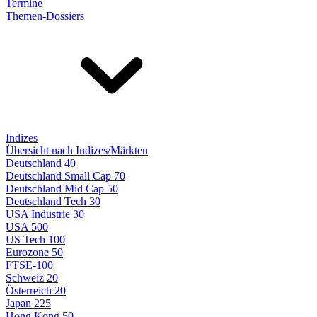
Termine
Themen-Dossiers
Indizes
Übersicht nach Indizes/Märkten
Deutschland 40
Deutschland Small Cap 70
Deutschland Mid Cap 50
Deutschland Tech 30
USA Industrie 30
USA 500
US Tech 100
Eurozone 50
FTSE-100
Schweiz 20
Österreich 20
Japan 225
Hong Kong 50