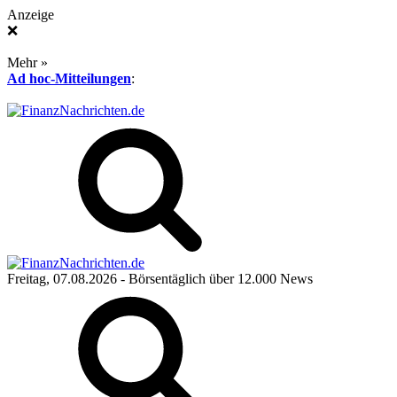
Anzeige
❌
Mehr »
Ad hoc-Mitteilungen
:
Freitag, 07.08.2026
- Börsentäglich über 12.000 News