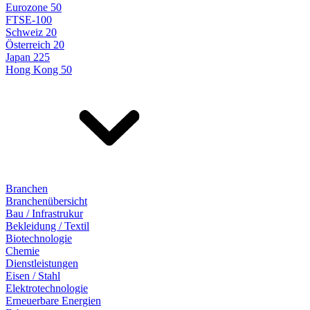
Eurozone 50
FTSE-100
Schweiz 20
Österreich 20
Japan 225
Hong Kong 50
Branchen
Branchenübersicht
Bau / Infrastrukur
Bekleidung / Textil
Biotechnologie
Chemie
Dienstleistungen
Eisen / Stahl
Elektrotechnologie
Erneuerbare Energien