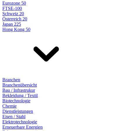
Eurozone 50
FTSE-100
Schweiz 20
Österreich 20
Japan 225
Hong Kong 50
Branchen
Branchenübersicht
Bau / Infrastrukur
Bekleidung / Textil
Biotechnologie
Chemie
Dienstleistungen
Eisen / Stahl
Elektrotechnologie
Erneuerbare Energien