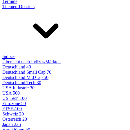
Termine
Themen-Dossiers
Indizes
Übersicht nach Indizes/Märkten
Deutschland 40
Deutschland Small Cap 70
Deutschland Mid Cap 50
Deutschland Tech 30
USA Industrie 30
USA 500
US Tech 100
Eurozone 50
FTSE-100
Schweiz 20
Österreich 20
Japan 225
Hong Kong 50