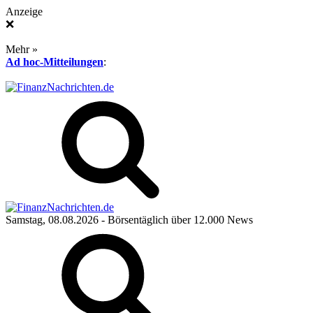
Anzeige
❌
Mehr »
Ad hoc-Mitteilungen
:
Samstag, 08.08.2026
- Börsentäglich über 12.000 News