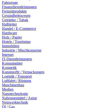
Fahrzeuge
Finanzdienstleistungen
Freizeitprodukte
Gesundheitswesen
Getränke / Tabak
Halbleiter
Handel / E-Commerce
Hardware
Holz / Papier
Hotels / Tourismus
Immobilien
Industrie / Mischkonzerne
Internet
IT-Dienstleistungen
Konsumgüter
Kosmetik
Kunststoffe / Verpackungen
Logistik / Transport
Luftfahrt / Rüstung
Maschinenbau
Medien
Nanotechnologie
Nahrungsmittel / Agrar
Netzwerktechnik
Öl / Gas