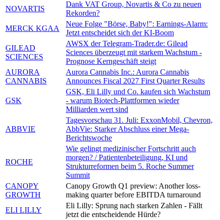
Dank VAT Group, Novartis & Co zu neuen
NOVARTIS
Rekorden?
Neue Folge "Börse, Baby!": Earnings-Alarm:
MERCK KGAA
Jetzt entscheidet sich der KI-Boom
AWSX der Telegram-Trader.de: Gilead
GILEAD
Sciences überzeugt mit starkem Wachstum -
SCIENCES
Prognose Kerngeschäft steigt
AURORA
Aurora Cannabis Inc.: Aurora Cannabis
CANNABIS
Announces Fiscal 2027 First Quarter Results
GSK, Eli Lilly und Co. kaufen sich Wachstum
GSK
- warum Biotech-Plattformen wieder
Milliarden wert sind
Tagesvorschau 31. Juli: ExxonMobil, Chevron,
ABBVIE
AbbVie: Starker Abschluss einer Mega-
Berichtswoche
Wie gelingt medizinischer Fortschritt auch
morgen? / Patientenbeteiligung, KI und
ROCHE
Strukturreformen beim 5. Roche Summer
Summit
CANOPY
Canopy Growth Q1 preview: Another loss-
GROWTH
making quarter before EBITDA turnaround
Eli Lilly: Sprung nach starken Zahlen - Fällt
ELI LILLY
jetzt die entscheidende Hürde?