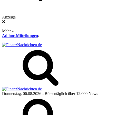
Anzeige
❌
Mehr »
Ad hoc-Mitteilungen
:
Donnerstag, 06.08.2026
- Börsentäglich über 12.000 News