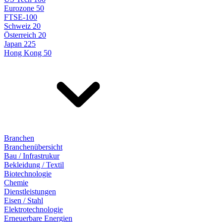
Eurozone 50
FTSE-100
Schweiz 20
Österreich 20
Japan 225
Hong Kong 50
Branchen
Branchenübersicht
Bau / Infrastrukur
Bekleidung / Textil
Biotechnologie
Chemie
Dienstleistungen
Eisen / Stahl
Elektrotechnologie
Erneuerbare Energien