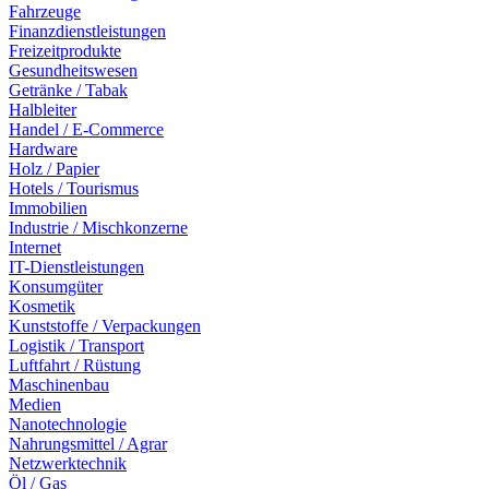
Fahrzeuge
Finanzdienstleistungen
Freizeitprodukte
Gesundheitswesen
Getränke / Tabak
Halbleiter
Handel / E-Commerce
Hardware
Holz / Papier
Hotels / Tourismus
Immobilien
Industrie / Mischkonzerne
Internet
IT-Dienstleistungen
Konsumgüter
Kosmetik
Kunststoffe / Verpackungen
Logistik / Transport
Luftfahrt / Rüstung
Maschinenbau
Medien
Nanotechnologie
Nahrungsmittel / Agrar
Netzwerktechnik
Öl / Gas