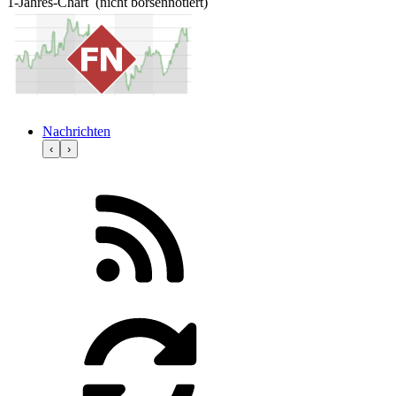
1-Jahres-Chart (nicht börsennotiert)
Nachrichten
‹
›