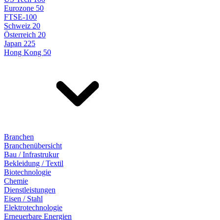
Eurozone 50
FTSE-100
Schweiz 20
Österreich 20
Japan 225
Hong Kong 50
Branchen
Branchenübersicht
Bau / Infrastrukur
Bekleidung / Textil
Biotechnologie
Chemie
Dienstleistungen
Eisen / Stahl
Elektrotechnologie
Erneuerbare Energien