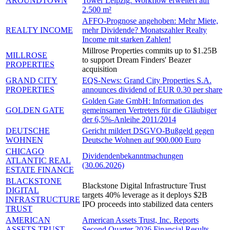
AROUNDTOWN
Tower Leipzig: Workflow erweitert auf
2.500 m²
AFFO-Prognose angehoben: Mehr Miete,
REALTY INCOME
mehr Dividende? Monatszahler Realty
Income mit starken Zahlen!
Millrose Properties commits up to $1.25B
MILLROSE
to support Dream Finders' Beazer
PROPERTIES
acquisition
GRAND CITY
EQS-News: Grand City Properties S.A.
PROPERTIES
announces dividend of EUR 0.30 per share
Golden Gate GmbH: Information des
GOLDEN GATE
gemeinsamen Vertreters für die Gläubiger
der 6,5%-Anleihe 2011/2014
DEUTSCHE
Gericht mildert DSGVO-Bußgeld gegen
WOHNEN
Deutsche Wohnen auf 900.000 Euro
CHICAGO
Dividendenbekanntmachungen
ATLANTIC REAL
(30.06.2026)
ESTATE FINANCE
BLACKSTONE
Blackstone Digital Infrastructure Trust
DIGITAL
targets 40% leverage as it deploys $2B
INFRASTRUCTURE
IPO proceeds into stabilized data centers
TRUST
AMERICAN
American Assets Trust, Inc. Reports
ASSETS TRUST
Second Quarter 2026 Financial Results