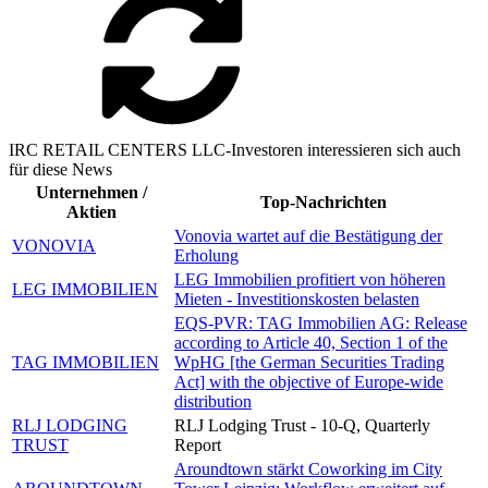
IRC RETAIL CENTERS LLC-Investoren interessieren sich auch
für diese News
Unternehmen /
Top-Nachrichten
Aktien
Vonovia wartet auf die Bestätigung der
VONOVIA
Erholung
LEG Immobilien profitiert von höheren
LEG IMMOBILIEN
Mieten - Investitionskosten belasten
EQS-PVR: TAG Immobilien AG: Release
according to Article 40, Section 1 of the
TAG IMMOBILIEN
WpHG [the German Securities Trading
Act] with the objective of Europe-wide
distribution
RLJ LODGING
RLJ Lodging Trust - 10-Q, Quarterly
TRUST
Report
Aroundtown stärkt Coworking im City