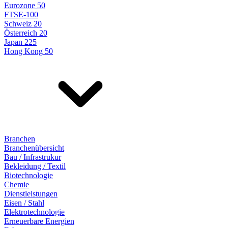
Eurozone 50
FTSE-100
Schweiz 20
Österreich 20
Japan 225
Hong Kong 50
Branchen
Branchenübersicht
Bau / Infrastrukur
Bekleidung / Textil
Biotechnologie
Chemie
Dienstleistungen
Eisen / Stahl
Elektrotechnologie
Erneuerbare Energien