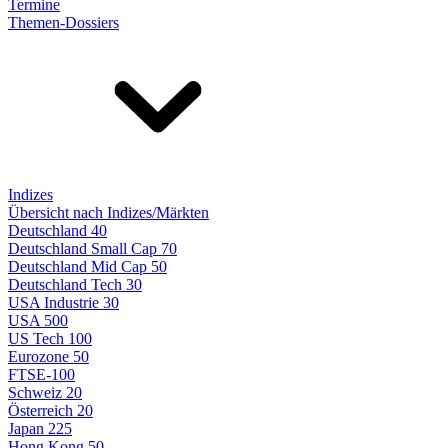
Termine
Themen-Dossiers
Indizes
Übersicht nach Indizes/Märkten
Deutschland 40
Deutschland Small Cap 70
Deutschland Mid Cap 50
Deutschland Tech 30
USA Industrie 30
USA 500
US Tech 100
Eurozone 50
FTSE-100
Schweiz 20
Österreich 20
Japan 225
Hong Kong 50