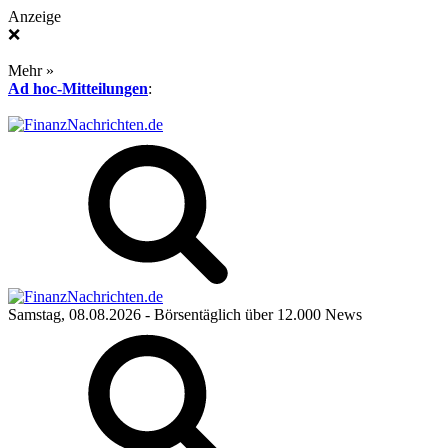
Anzeige
❌
Mehr »
Ad hoc-Mitteilungen
:
Samstag, 08.08.2026
- Börsentäglich über 12.000 News