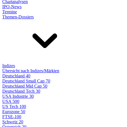
Chartanalysen
IPO-News
Termine
Themen-Dossiers
Indizes
Übersicht nach Indizes/Märkten
Deutschland 40
Deutschland Small Cap 70
Deutschland Mid Cap 50
Deutschland Tech 30
USA Industrie 30
USA 500
US Tech 100
Eurozone 50
FTSE-100
Schweiz 20
Österreich 20