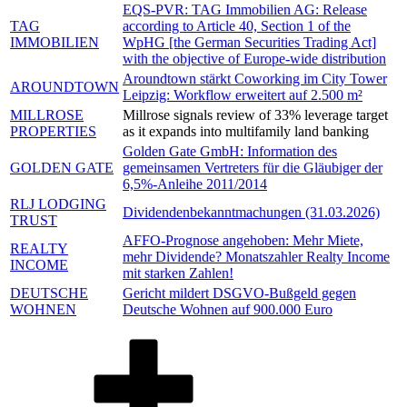
EQS-PVR: TAG Immobilien AG: Release
TAG
according to Article 40, Section 1 of the
IMMOBILIEN
WpHG [the German Securities Trading Act]
with the objective of Europe-wide distribution
Aroundtown stärkt Coworking im City Tower
AROUNDTOWN
Leipzig: Workflow erweitert auf 2.500 m²
MILLROSE
Millrose signals review of 33% leverage target
PROPERTIES
as it expands into multifamily land banking
Golden Gate GmbH: Information des
GOLDEN GATE
gemeinsamen Vertreters für die Gläubiger der
6,5%-Anleihe 2011/2014
RLJ LODGING
Dividendenbekanntmachungen (31.03.2026)
TRUST
AFFO-Prognose angehoben: Mehr Miete,
REALTY
mehr Dividende? Monatszahler Realty Income
INCOME
mit starken Zahlen!
DEUTSCHE
Gericht mildert DSGVO-Bußgeld gegen
WOHNEN
Deutsche Wohnen auf 900.000 Euro