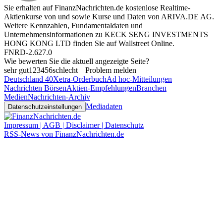
Sie erhalten auf FinanzNachrichten.de kostenlose Realtime-
Aktienkurse von
und
sowie Kurse und Daten von
ARIVA.DE AG
.
Weitere Kennzahlen, Fundamentaldaten und
Unternehmensinformationen zu KECK SENG INVESTMENTS
HONG KONG LTD finden Sie auf
Wallstreet Online
.
FNRD-2.627.0
Wie bewerten Sie die aktuell angezeigte Seite?
sehr gut
1
2
3
4
5
6
schlecht
Problem melden
Deutschland 40
Xetra-Orderbuch
Ad hoc-Mitteilungen
Nachrichten Börsen
Aktien-Empfehlungen
Branchen
Medien
Nachrichten-Archiv
Mediadaten
Datenschutzeinstellungen
Impressum | AGB | Disclaimer | Datenschutz
RSS-News von FinanzNachrichten.de