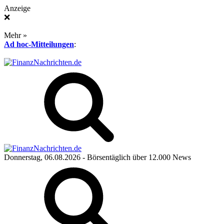
Anzeige
❌
Mehr »
Ad hoc-Mitteilungen
:
Donnerstag, 06.08.2026
- Börsentäglich über 12.000 News