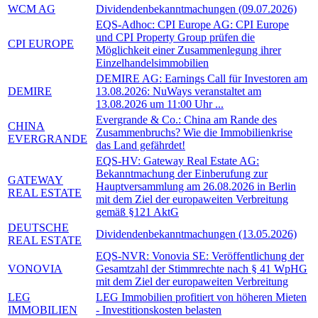
WCM AG
Dividendenbekanntmachungen (09.07.2026)
EQS-Adhoc: CPI Europe AG: CPI Europe
und CPI Property Group prüfen die
CPI EUROPE
Möglichkeit einer Zusammenlegung ihrer
Einzelhandelsimmobilien
DEMIRE AG: Earnings Call für Investoren am
DEMIRE
13.08.2026: NuWays veranstaltet am
13.08.2026 um 11:00 Uhr ...
Evergrande & Co.: China am Rande des
CHINA
Zusammenbruchs? Wie die Immobilienkrise
EVERGRANDE
das Land gefährdet!
EQS-HV: Gateway Real Estate AG:
Bekanntmachung der Einberufung zur
GATEWAY
Hauptversammlung am 26.08.2026 in Berlin
REAL ESTATE
mit dem Ziel der europaweiten Verbreitung
gemäß §121 AktG
DEUTSCHE
Dividendenbekanntmachungen (13.05.2026)
REAL ESTATE
EQS-NVR: Vonovia SE: Veröffentlichung der
VONOVIA
Gesamtzahl der Stimmrechte nach § 41 WpHG
mit dem Ziel der europaweiten Verbreitung
LEG
LEG Immobilien profitiert von höheren Mieten
IMMOBILIEN
- Investitionskosten belasten