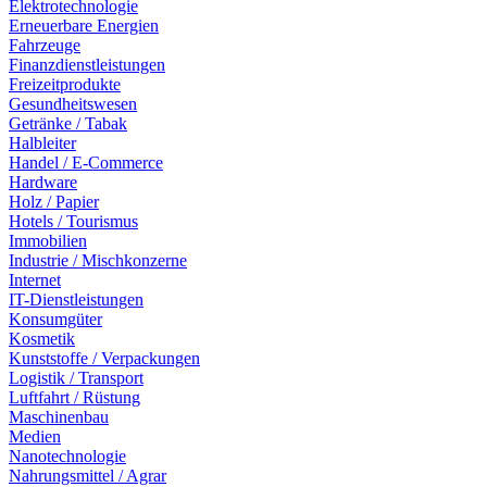
Elektrotechnologie
Erneuerbare Energien
Fahrzeuge
Finanzdienstleistungen
Freizeitprodukte
Gesundheitswesen
Getränke / Tabak
Halbleiter
Handel / E-Commerce
Hardware
Holz / Papier
Hotels / Tourismus
Immobilien
Industrie / Mischkonzerne
Internet
IT-Dienstleistungen
Konsumgüter
Kosmetik
Kunststoffe / Verpackungen
Logistik / Transport
Luftfahrt / Rüstung
Maschinenbau
Medien
Nanotechnologie
Nahrungsmittel / Agrar