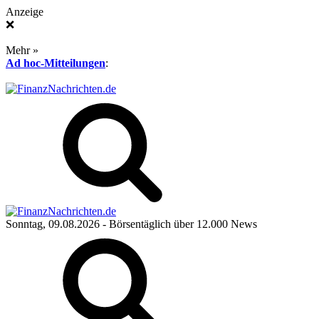
Anzeige
❌
Mehr »
Ad hoc-Mitteilungen
:
Sonntag, 09.08.2026
- Börsentäglich über 12.000 News