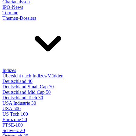
Chartanalysen
IPO-News
Termine
Themen-Dossiers
Indizes
Übersicht nach Indizes/Märkten
Deutschland 40
Deutschland Small Cap 70
Deutschland Mid Cap 50
Deutschland Tech 30
USA Industrie 30
USA 500
US Tech 100
Eurozone 50
FTSE-100
Schweiz 20
Österreich 20