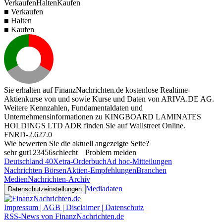
Verkaufen
Halten
Kaufen
■ Verkaufen
■ Halten
■ Kaufen
Sie erhalten auf FinanzNachrichten.de kostenlose Realtime-
Aktienkurse von
und
sowie Kurse und Daten von
ARIVA.DE AG
.
Weitere Kennzahlen, Fundamentaldaten und
Unternehmensinformationen zu KINGBOARD LAMINATES
HOLDINGS LTD ADR finden Sie auf
Wallstreet Online
.
FNRD-2.627.0
Wie bewerten Sie die aktuell angezeigte Seite?
sehr gut
1
2
3
4
5
6
schlecht
Problem melden
Deutschland 40
Xetra-Orderbuch
Ad hoc-Mitteilungen
Nachrichten Börsen
Aktien-Empfehlungen
Branchen
Medien
Nachrichten-Archiv
Mediadaten
Datenschutzeinstellungen
Impressum | AGB | Disclaimer | Datenschutz
RSS-News von FinanzNachrichten.de