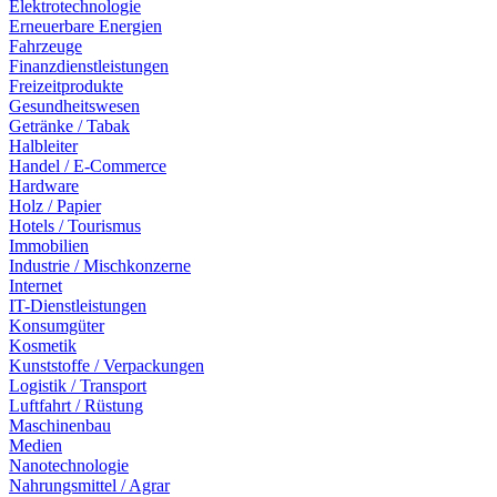
Elektrotechnologie
Erneuerbare Energien
Fahrzeuge
Finanzdienstleistungen
Freizeitprodukte
Gesundheitswesen
Getränke / Tabak
Halbleiter
Handel / E-Commerce
Hardware
Holz / Papier
Hotels / Tourismus
Immobilien
Industrie / Mischkonzerne
Internet
IT-Dienstleistungen
Konsumgüter
Kosmetik
Kunststoffe / Verpackungen
Logistik / Transport
Luftfahrt / Rüstung
Maschinenbau
Medien
Nanotechnologie
Nahrungsmittel / Agrar