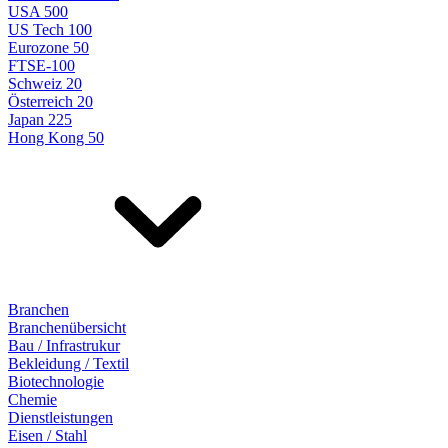
USA 500
US Tech 100
Eurozone 50
FTSE-100
Schweiz 20
Österreich 20
Japan 225
Hong Kong 50
Branchen
Branchenübersicht
Bau / Infrastrukur
Bekleidung / Textil
Biotechnologie
Chemie
Dienstleistungen
Eisen / Stahl