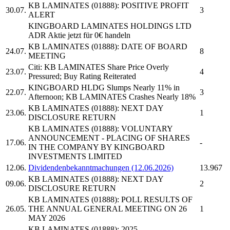
KB LAMINATES
(01888): POSITIVE PROFIT
30.07.
3
ALERT
KINGBOARD LAMINATES HOLDINGS LTD
ADR
Aktie jetzt für 0€ handeln
KB LAMINATES
(01888): DATE OF BOARD
24.07.
8
MEETING
Citi:
KB LAMINATES
Share Price Overly
23.07.
4
Pressured; Buy Rating Reiterated
KINGBOARD HLDG Slumps Nearly 11% in
22.07.
3
Afternoon;
KB LAMINATES
Crashes Nearly 18%
KB LAMINATES
(01888): NEXT DAY
23.06.
1
DISCLOSURE RETURN
KB LAMINATES
(01888): VOLUNTARY
ANNOUNCEMENT - PLACING OF SHARES
17.06.
-
IN THE COMPANY BY KINGBOARD
INVESTMENTS LIMITED
12.06.
Dividendenbekanntmachungen (12.06.2026)
13.967
KB LAMINATES
(01888): NEXT DAY
09.06.
2
DISCLOSURE RETURN
KB LAMINATES
(01888): POLL RESULTS OF
26.05.
THE ANNUAL GENERAL MEETING ON 26
1
MAY 2026
KB LAMINATES
(01888): 2025