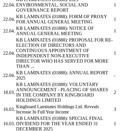
22.04.
ENVIRONMENTAL, SOCIAL AND
1
GOVERNANCE REPORT
KB LAMINATES
(01888): FORM OF PROXY
22.04.
1
FOR ANNUAL GENERAL MEETING
KB LAMINATES
(01888): NOTICE OF
22.04.
1
ANNUAL GENERAL MEETING
KB LAMINATES
(01888): PROPOSAL FOR RE-
ELECTION OF DIRECTORS AND
CONTINUOUS APPOINTMENT OF
22.04.
1
INDEPENDENT NON-EXECUTIVE
DIRECTOR WHO HAS SERVED FOR MORE
THAN ...
KB LAMINATES
(01888): ANNUAL REPORT
22.04.
-
2025
KB LAMINATES
(01888): VOLUNTARY
ANNOUNCEMENT - PLACING OF SHARES
18.03.
2
IN THE COMPANY BY KINGBOARD
HOLDINGS LIMITED
Kingboard Laminates Holdings Ltd.
Reveals
16.03.
3
Increase In Full Year Income
KB LAMINATES
(01888): SPECIAL FINAL
16.03.
DIVIDEND FOR THE YEAR ENDED 31
1
DECEMBER 2025