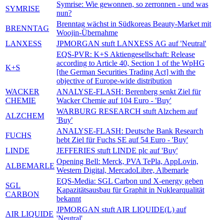
Symrise: Wie gewonnen, so zerronnen - und was
SYMRISE
nun?
Brenntag wächst in Südkoreas Beauty-Market mit
BRENNTAG
Woojin-Übernahme
LANXESS
JPMORGAN stuft LANXESS AG auf 'Neutral'
EQS-PVR: K+S Aktiengesellschaft: Release
according to Article 40, Section 1 of the WpHG
K+S
[the German Securities Trading Act] with the
objective of Europe-wide distribution
WACKER
ANALYSE-FLASH: Berenberg senkt Ziel für
CHEMIE
Wacker Chemie auf 104 Euro - 'Buy'
WARBURG RESEARCH stuft Alzchem auf
ALZCHEM
'Buy'
ANALYSE-FLASH: Deutsche Bank Research
FUCHS
hebt Ziel für Fuchs SE auf 54 Euro - 'Buy'
LINDE
JEFFERIES stuft LINDE plc auf 'Buy'
Opening Bell: Merck, PVA TePla, AppLovin,
ALBEMARLE
Western Digital, MercadoLibre, Albemarle
EQS-Media: SGL Carbon und X-energy geben
SGL
Kapazitätsausbau für Graphit in Nuklearqualität
CARBON
bekannt
JPMORGAN stuft AIR LIQUIDE(L) auf
AIR LIQUIDE
'Neutral'