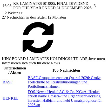
KB LAMINATES
(01888): FINAL DIVIDEND
16.03.
3
FOR THE YEAR ENDED 31 DECEMBER 2025
1
2
Weiter >>
27
Nachrichten in den letzten 12 Monaten
KINGBOARD LAMINATES HOLDINGS LTD ADR-Investoren
interessieren sich auch für diese News
Unternehmen
Top-Nachrichten
/ Aktien
BASF-Gruppe im zweiten Quartal 2026: Große
BASF
Fortschritte bei Restrukturierungen und
Portfoliomaßnahmen
EQS-News: Henkel AG & Co. KGaA: Henkel
erzielt starke Umsatz- und Ergebnisentwicklung
HENKEL
im ersten Halbjahr und hebt Umsatzprognose für
2026 an