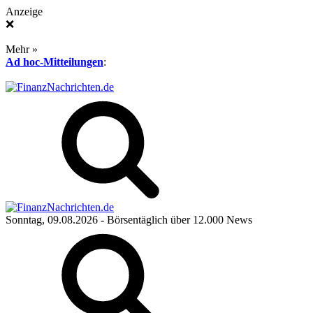
Anzeige
❌
Mehr »
Ad hoc-Mitteilungen
:
Sonntag, 09.08.2026
- Börsentäglich über 12.000 News