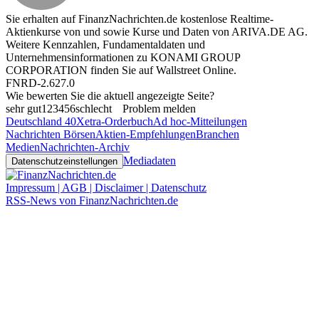
Sie erhalten auf FinanzNachrichten.de kostenlose Realtime-
Aktienkurse von
und
sowie Kurse und Daten von
ARIVA.DE AG
.
Weitere Kennzahlen, Fundamentaldaten und
Unternehmensinformationen zu KONAMI GROUP
CORPORATION finden Sie auf
Wallstreet Online
.
FNRD-2.627.0
Wie bewerten Sie die aktuell angezeigte Seite?
sehr gut
1
2
3
4
5
6
schlecht
Problem melden
Deutschland 40
Xetra-Orderbuch
Ad hoc-Mitteilungen
Nachrichten Börsen
Aktien-Empfehlungen
Branchen
Medien
Nachrichten-Archiv
Mediadaten
Datenschutzeinstellungen
Impressum | AGB | Disclaimer | Datenschutz
RSS-News von FinanzNachrichten.de