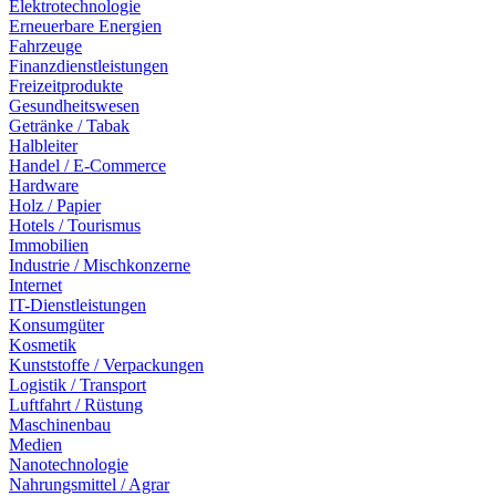
Elektrotechnologie
Erneuerbare Energien
Fahrzeuge
Finanzdienstleistungen
Freizeitprodukte
Gesundheitswesen
Getränke / Tabak
Halbleiter
Handel / E-Commerce
Hardware
Holz / Papier
Hotels / Tourismus
Immobilien
Industrie / Mischkonzerne
Internet
IT-Dienstleistungen
Konsumgüter
Kosmetik
Kunststoffe / Verpackungen
Logistik / Transport
Luftfahrt / Rüstung
Maschinenbau
Medien
Nanotechnologie
Nahrungsmittel / Agrar