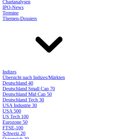
Chartanalysen
IPO-News
Termine
Themen-Dossiers
Indizes
Übersicht nach Indizes/Märkten
Deutschland 40
Deutschland Small Cap 70
Deutschland Mid Cap 50
Deutschland Tech 30
USA Industrie 30
USA 500
US Tech 100
Eurozone 50
FTSE-100
Schweiz 20
Österreich 20