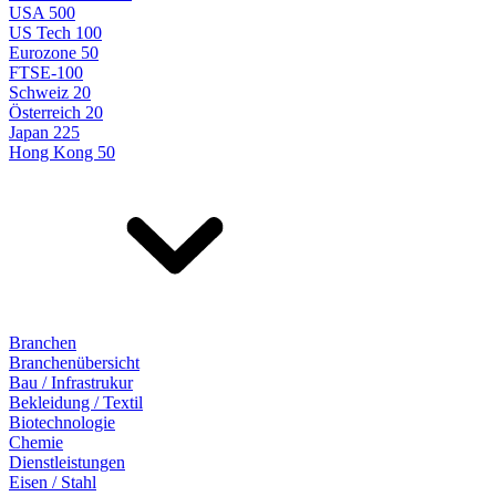
USA 500
US Tech 100
Eurozone 50
FTSE-100
Schweiz 20
Österreich 20
Japan 225
Hong Kong 50
Branchen
Branchenübersicht
Bau / Infrastrukur
Bekleidung / Textil
Biotechnologie
Chemie
Dienstleistungen
Eisen / Stahl