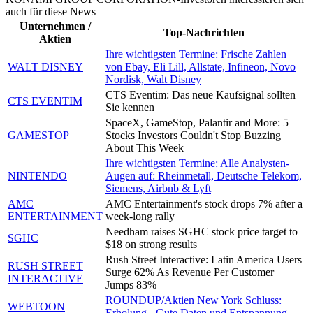
auch für diese News
Unternehmen /
Top-Nachrichten
Aktien
Ihre wichtigsten Termine: Frische Zahlen
WALT DISNEY
von Ebay, Eli Lill, Allstate, Infineon, Novo
Nordisk, Walt Disney
CTS Eventim: Das neue Kaufsignal sollten
CTS EVENTIM
Sie kennen
SpaceX, GameStop, Palantir and More: 5
GAMESTOP
Stocks Investors Couldn't Stop Buzzing
About This Week
Ihre wichtigsten Termine: Alle Analysten-
NINTENDO
Augen auf: Rheinmetall, Deutsche Telekom,
Siemens, Airbnb & Lyft
AMC
AMC Entertainment's stock drops 7% after a
ENTERTAINMENT
week-long rally
Needham raises SGHC stock price target to
SGHC
$18 on strong results
Rush Street Interactive: Latin America Users
RUSH STREET
Surge 62% As Revenue Per Customer
INTERACTIVE
Jumps 83%
ROUNDUP/Aktien New York Schluss:
WEBTOON
Erholung - Gute Daten und Entspannung