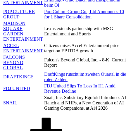
ENTERTAINMENT
beim Öl
POP CULTURE
Pop Culture Group Co., Ltd Announces 10
GROUP
for 1 Share Consolidation
MADISON
SQUARE
Lexus extends partnership with MSG
GARDEN
Entertainment and Sports
ENTERTAINMENT
ACCEL
Citizens raises Accel Entertainment price
ENTERTAINMENT
target on EBITDA growth
FALCONS
Falcon's Beyond Global, Inc. - 8-K, Current
BEYOND
Report
GLOBAL
DraftKings rutscht im zweiten Quartal in die
DRAFTKINGS
roten Zahlen
FDJ United Slips To Loss In H1 Amid
FDJ UNITED
Revenue Decline
Snail, Inc. Subsidiary Egofold Introduces AI
SNAIL
Ranch and NHPs, a New Generation of AI
Gaming Companions, at Ai4 2026