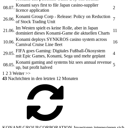
Konami
says first to file Japan casino-supplier
08.07.
2
licence application
Konami Group Corp
- Release: Policy on Reduction
26.06.
7
of Stock Trading Unit
Im Westen spielt es keine Rolle, aber in Japan
21.06.
11
dominiert dieses
Konami-
Game die aktuellen Charts
Konami
deploys SYNKROS casino system across
10.06.
16
Carnival Cruise Line fleet
FIFA goes Gaming: Digitales Fußball-Ökosystem
29.05.
4
mit Epic Games,
Konami,
Sega und mehr geplant
Konami
gaming and systems biz sees annual revenue
08.05.
5
up, but profit halved
1
2
3
Weiter >>
43
Nachrichten in den letzten 12 Monaten
KONAMI GROUP CORPORATION-Investoren interessieren sich