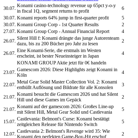
Konami
casino-technology revenue up 65pct y-o-y
30.07.
6
in fiscal 1Q, segment returns to profit
30.07.
Konami
reports 64% jump in first-quarter profit
5
30.07.
Konami Group Corp
- 1st Quarter Results
2
27.07.
Konami Group Corp
- Annual Financial Report
4
Silent Hill f:
Konami
drängte das junge Autorenteam
26.07.
2
dazu, bis zu 200 Bücher pro Jahr zu lesen
Eine
Konami-
Serie, die erstmals im Westen
26.07.
4
erscheint, ist bester Neueinsteiger in Japan
KONAMI GROUP
Aktie jetzt für 0€ handeln
Gamescom 2026: Diese Highlights zeigt
Konami
in
23.07.
4
Köln
Metal Gear Solid Master Collection Vol. 2:
Konami
22.07.
3
enthüllt Auflösung und Bildrate für alle Konsolen
Konami
besucht die Gamescom 2026 und hat Silent
21.07.
2
Hill und diese Games im Gepäck
Konami
auf der gamescom 2026: Großes Line-up
21.07.
5
mit Silent Hill, Metal Gear Solid und Castlevania
Castlevania: Belmont's Curse:
Konami
bestätigt
15.07.
5
zeitgleichen Release für Nintendo Switch
Castlevania 2: Belmont's Revenge wird 35: Wie
12.07.
2
Konami
den perfekten Game-Boy-Hit erschuf