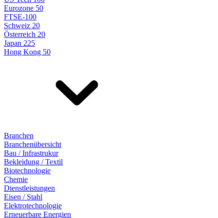
Eurozone 50
FTSE-100
Schweiz 20
Österreich 20
Japan 225
Hong Kong 50
Branchen
Branchenübersicht
Bau / Infrastrukur
Bekleidung / Textil
Biotechnologie
Chemie
Dienstleistungen
Eisen / Stahl
Elektrotechnologie
Erneuerbare Energien