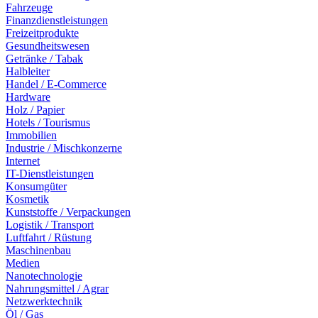
Fahrzeuge
Finanzdienstleistungen
Freizeitprodukte
Gesundheitswesen
Getränke / Tabak
Halbleiter
Handel / E-Commerce
Hardware
Holz / Papier
Hotels / Tourismus
Immobilien
Industrie / Mischkonzerne
Internet
IT-Dienstleistungen
Konsumgüter
Kosmetik
Kunststoffe / Verpackungen
Logistik / Transport
Luftfahrt / Rüstung
Maschinenbau
Medien
Nanotechnologie
Nahrungsmittel / Agrar
Netzwerktechnik
Öl / Gas