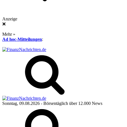
Anzeige
❌
Mehr »
Ad hoc-Mitteilungen
:
Sonntag, 09.08.2026
- Börsentäglich über 12.000 News