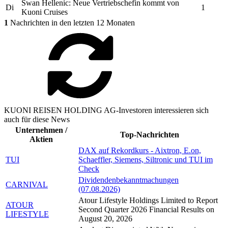
Swan Hellenic: Neue Vertriebschefin kommt von
Di
1
Kuoni
Cruises
1
Nachrichten in den letzten 12 Monaten
KUONI REISEN HOLDING AG-Investoren interessieren sich
auch für diese News
Unternehmen /
Top-Nachrichten
Aktien
DAX auf Rekordkurs - Aixtron, E.on,
TUI
Schaeffler, Siemens, Siltronic und TUI im
Check
Dividendenbekanntmachungen
CARNIVAL
(07.08.2026)
Atour Lifestyle Holdings Limited to Report
ATOUR
Second Quarter 2026 Financial Results on
LIFESTYLE
August 20, 2026