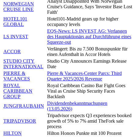
Analyst Disappointed With Norwegian
NORWEGIAN
Cruise's Guidance, Says 'Investor Base Lost
CRUISE LINE
Faith'
HOTEL101
Hotel101-Madrid gears up for higher
GLOBAL
occupancy levels
EQS-News: LS INVEST AG: Verlangen
LS INVEST
des Hauptaktionärs auf Durchführung eines
Squeeze-out
Verlängert: Bis zu 7.500 Bonuspunkte für
ACCOR
einen Aufenthalt in Accor Hotels
STUDIO CITY
Studio City Announces Earnings Release
INTERNATIONAL
Date
PIERRE &
Pierre & Vacances-Center Parcs: Third
VACANCES
Quarter 2025/2026 Revenue
ROYAL
Royal Caribbean Casino Bar Fight Goes
CARIBBEAN
Viral as Cruise Ship Security Faces
GROUP
Backlash
Dividendenbekanntmachungen
JUNGFRAUBAHN
(13.05.2026)
Tripadvisor expects Q3 experiences booked
TRIPADVISOR
growth of 5% to 7% amid TheFork sale
process
HILTON
Hilton Honors Punkte mit 100 Prozent