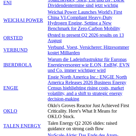
ENI
Dividendentermine sind jetzt wichtig
Weichai Power Launches World's First
China VI-Compliant Heavy-Duty
WEICHAI POWER
Hydrogen Engine, Setting a New
Benchmark for Zero-Carbon Mobility
Ørsted to present Q2 2026 results on 13
ORSTED
August
Verbund, Voest, Versicherer: Hitzesommer
VERBUND
kostet Milliarden
Warum die Ladeinfrastruktur für Europas
IBERDROLA
Energieversorger wie E.ON, EnBW, EVN
und Co. immer wichtiger wird
Engie North America Inc.: ENGIE North
America Releases 2026 Business Energy
ENGIE
Census highlighting rising costs, market
volatility, and a shift to strategic energy
decision-making
Oklo's Groves Reactor Just Achieved First
OKLO
Criticality. Here's What It Means for
OKLO Stock.
Talen Energy Q2 2026 slides: raised
TALEN ENERGY
guidance on strong cash flow
NuScale-Aktie: Das Ende des Atom-