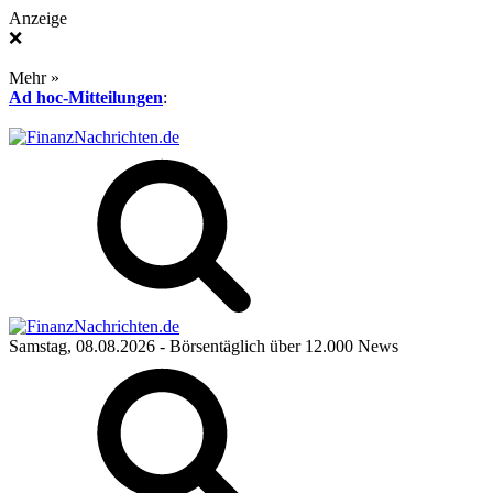
Anzeige
❌
Mehr »
Ad hoc-Mitteilungen
:
Samstag, 08.08.2026
- Börsentäglich über 12.000 News