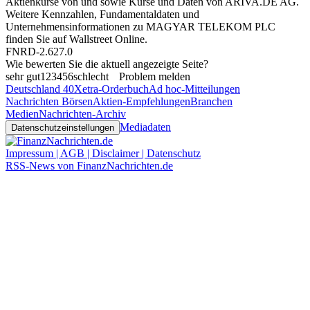
Aktienkurse von
und
sowie Kurse und Daten von
ARIVA.DE AG
.
Weitere Kennzahlen, Fundamentaldaten und
Unternehmensinformationen zu MAGYAR TELEKOM PLC
finden Sie auf
Wallstreet Online
.
FNRD-2.627.0
Wie bewerten Sie die aktuell angezeigte Seite?
sehr gut
1
2
3
4
5
6
schlecht
Problem melden
Deutschland 40
Xetra-Orderbuch
Ad hoc-Mitteilungen
Nachrichten Börsen
Aktien-Empfehlungen
Branchen
Medien
Nachrichten-Archiv
Mediadaten
Datenschutzeinstellungen
Impressum | AGB | Disclaimer | Datenschutz
RSS-News von FinanzNachrichten.de