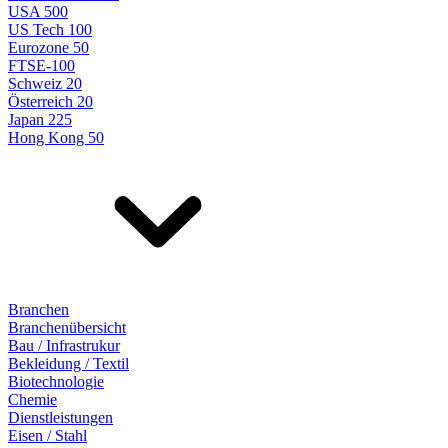
USA 500
US Tech 100
Eurozone 50
FTSE-100
Schweiz 20
Österreich 20
Japan 225
Hong Kong 50
Branchen
Branchenübersicht
Bau / Infrastrukur
Bekleidung / Textil
Biotechnologie
Chemie
Dienstleistungen
Eisen / Stahl