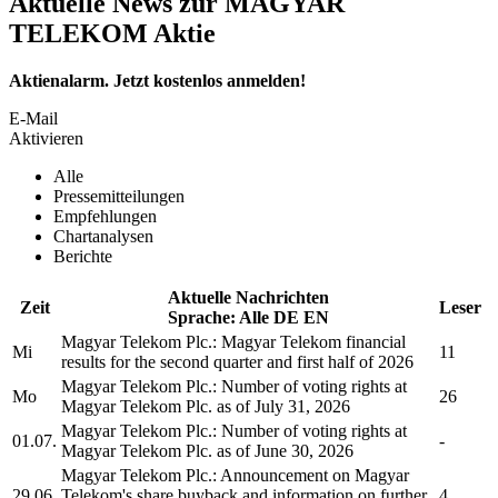
Aktuelle News zur MAGYAR
TELEKOM Aktie
Aktienalarm. Jetzt kostenlos anmelden!
E-Mail
Aktivieren
Alle
Pressemitteilungen
Empfehlungen
Chartanalysen
Berichte
Aktuelle Nachrichten
Zeit
Leser
Sprache:
Alle
DE
EN
Magyar Telekom Plc.
:
Magyar Telekom
financial
Mi
11
results for the second quarter and first half of 2026
Magyar Telekom Plc.
: Number of voting rights at
Mo
26
Magyar Telekom Plc.
as of July 31, 2026
Magyar Telekom Plc.
: Number of voting rights at
01.07.
-
Magyar Telekom Plc.
as of June 30, 2026
Magyar Telekom Plc.
: Announcement on
Magyar
29.06.
Telekom's
share buyback and information on further
4