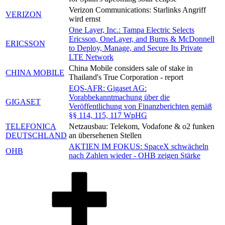
Verizon Communications: Starlinks Angriff
VERIZON
wird ernst
One Layer, Inc.: Tampa Electric Selects
Ericsson, OneLayer, and Burns & McDonnell
ERICSSON
to Deploy, Manage, and Secure Its Private
LTE Network
China Mobile considers sale of stake in
CHINA MOBILE
Thailand's True Corporation - report
EQS-AFR: Gigaset AG:
Vorabbekanntmachung über die
GIGASET
Veröffentlichung von Finanzberichten gemäß
§§ 114, 115, 117 WpHG
TELEFONICA
Netzausbau: Telekom, Vodafone & o2 funken
DEUTSCHLAND
an übersehenen Stellen
AKTIEN IM FOKUS: SpaceX schwächeln
OHB
nach Zahlen wieder - OHB zeigen Stärke