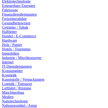
Elektrotechnologie
Erneuerbare Energien
Fahrzeuge
Finanzdienstleistungen
Freizeitprodukte
Gesundheitswesen
Getränke / Tabak
Halbleiter
Handel / E-Commerce
Hardware
Holz / Papier
Hotels / Tourismus
Immobilien
Industrie / Mischkonzerne
Internet
IT-Dienstleistungen
Konsumgüter
Kosmetik
Kunststoffe / Verpackungen
Logistik / Transport
Luftfahrt / Rüstung
Maschinenbau
Medien
Nanotechnologie
Nahrungsmittel / Agrar