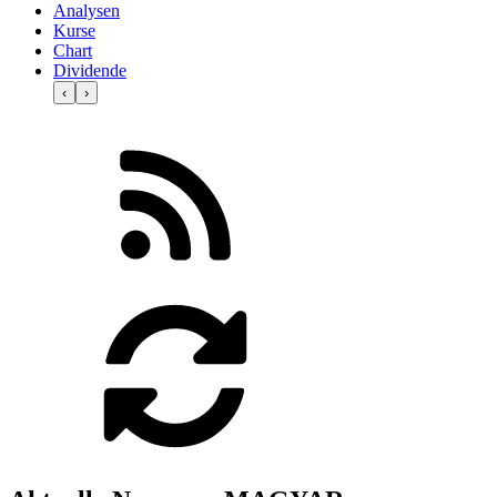
Analysen
Kurse
Chart
Dividende
‹
›