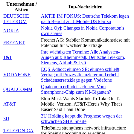
Unternehmen /
Top-Nachrichten
Aktien
DEUTSCHE
AKTIE IM FOKUS: Deutsche Telekom legen
TELEKOM
nach Bericht zu T-Mobile US klar zu
Nokia Oyj: Changes in Nokia Corporation's
NOKIA
own shares
Freenet AG: Stabiler Kommunikationsriese mit
FREENET
Potenzial für wachsende Erträge
Ihre wichtigsten Termine: Alle Analysten-
1&1
Augen auf: Rheinmetall, Deutsche Telekom,
Siemens, Airbnb & Lyft
EQS-Adhoc: elumeo SE: elumeo schließt
VODAFONE
Vertrag mit Prozessfinanzierer und erhebt
Schadensersatzklage gegen Vodafone
Qualcomm erfindet sich neu: Vom
QUALCOMM
Smartphone-Chip zum KI-Giganten?
Elon Musk Wants Starlink To Take On T-
AT&T
Mobile, Verizon, AT&T-Here's Why That's
Easier Said Than Done
3U Holding kappt die Prognose wegen der
3U
schwachen SHK-Sparte
Telefónica strengthens network infrastructure
TELEFONICA
for Spain's upcoming solar eclipse