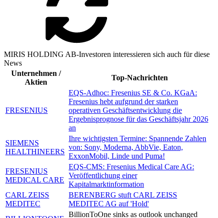
MIRIS HOLDING AB-Investoren interessieren sich auch für diese
News
Unternehmen /
Top-Nachrichten
Aktien
EQS-Adhoc: Fresenius SE & Co. KGaA:
Fresenius hebt aufgrund der starken
FRESENIUS
operativen Geschäftsentwicklung die
Ergebnisprognose für das Geschäftsjahr 2026
an
Ihre wichtigsten Termine: Spannende Zahlen
SIEMENS
von: Sony, Moderna, AbbVie, Eaton,
HEALTHINEERS
ExxonMobil, Linde und Puma!
EQS-CMS: Fresenius Medical Care AG:
FRESENIUS
Veröffentlichung einer
MEDICAL CARE
Kapitalmarktinformation
CARL ZEISS
BERENBERG stuft CARL ZEISS
MEDITEC
MEDITEC AG auf 'Hold'
BillionToOne sinks as outlook unchanged