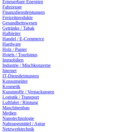
Erneuerbare Energien
Fahrzeuge
Finanzdienstleistungen
Freizeitprodukte
Gesundheitswesen
Getränke / Tabak
Halbleiter
Handel / E-Commerce
Hardware
Holz / Papier
Hotels / Tourismus
Immobilien
Industrie / Mischkonzerne
Internet
IT-Dienstleistungen
Konsumgüter
Kosmetik
Kunststoffe / Verpackungen
Logistik / Transport
Luftfahrt / Rüstung
Maschinenbau
Medien
Nanotechnologie
Nahrungsmittel / Agrar
Netzwerktechnik