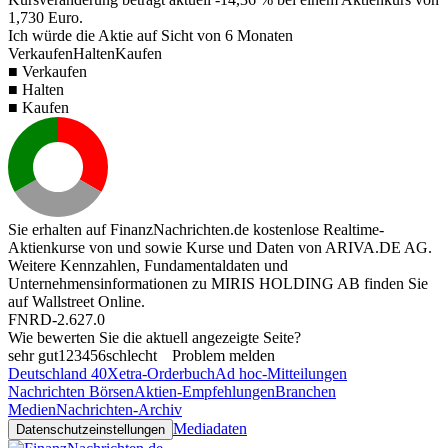
1,730
Euro.
Ich würde die Aktie auf Sicht von 6 Monaten
Verkaufen
Halten
Kaufen
■ Verkaufen
■ Halten
■ Kaufen
Sie erhalten auf FinanzNachrichten.de kostenlose Realtime-
Aktienkurse von
und
sowie Kurse und Daten von
ARIVA.DE AG
.
Weitere Kennzahlen, Fundamentaldaten und
Unternehmensinformationen zu MIRIS HOLDING AB finden Sie
auf
Wallstreet Online
.
FNRD-2.627.0
Wie bewerten Sie die aktuell angezeigte Seite?
sehr gut
1
2
3
4
5
6
schlecht
Problem melden
Deutschland 40
Xetra-Orderbuch
Ad hoc-Mitteilungen
Nachrichten Börsen
Aktien-Empfehlungen
Branchen
Medien
Nachrichten-Archiv
Mediadaten
Datenschutzeinstellungen