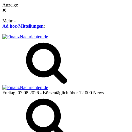
Anzeige
❌
Mehr »
Ad hoc-Mitteilungen
:
Freitag, 07.08.2026
- Börsentäglich über 12.000 News