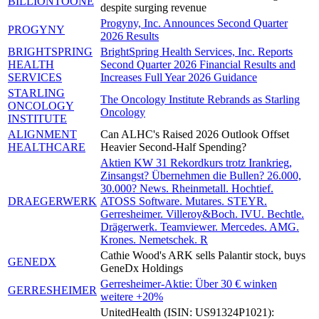
BILLIONTOONE
despite surging revenue
Progyny, Inc. Announces Second Quarter
PROGYNY
2026 Results
BRIGHTSPRING
BrightSpring Health Services, Inc. Reports
HEALTH
Second Quarter 2026 Financial Results and
SERVICES
Increases Full Year 2026 Guidance
STARLING
The Oncology Institute Rebrands as Starling
ONCOLOGY
Oncology
INSTITUTE
ALIGNMENT
Can ALHC's Raised 2026 Outlook Offset
HEALTHCARE
Heavier Second-Half Spending?
Aktien KW 31 Rekordkurs trotz Irankrieg,
Zinsangst? Übernehmen die Bullen? 26.000,
30.000? News. Rheinmetall. Hochtief.
DRAEGERWERK
ATOSS Software. Mutares. STEYR.
Gerresheimer. Villeroy&Boch. IVU. Bechtle.
Drägerwerk. Teamviewer. Mercedes. AMG.
Krones. Nemetschek. R
Cathie Wood's ARK sells Palantir stock, buys
GENEDX
GeneDx Holdings
Gerresheimer-Aktie: Über 30 € winken
GERRESHEIMER
weitere +20%
UnitedHealth (ISIN: US91324P1021):