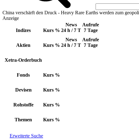
China verschärft den Druck - Heavy Rare Earths werden zum geopoli
Anzeige
News
Aufrufe
Indizes
Kurs
%
24 h / 7 T
7 Tage
News
Aufrufe
Aktien
Kurs
%
24 h / 7 T
7 Tage
Xetra-Orderbuch
Fonds
Kurs
%
Devisen
Kurs
%
Rohstoffe
Kurs
%
Themen
Kurs
%
Erweiterte Suche