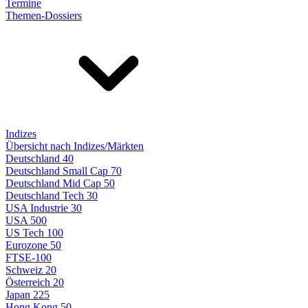
Termine
Themen-Dossiers
Indizes
Übersicht nach Indizes/Märkten
Deutschland 40
Deutschland Small Cap 70
Deutschland Mid Cap 50
Deutschland Tech 30
USA Industrie 30
USA 500
US Tech 100
Eurozone 50
FTSE-100
Schweiz 20
Österreich 20
Japan 225
Hong Kong 50