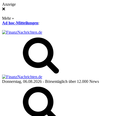
Anzeige
❌
Mehr »
Ad hoc-Mitteilungen
:
Donnerstag, 06.08.2026
- Börsentäglich über 12.000 News