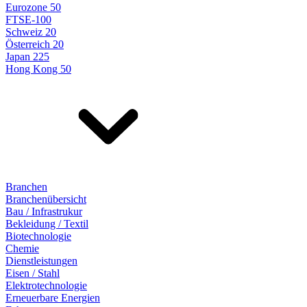
Eurozone 50
FTSE-100
Schweiz 20
Österreich 20
Japan 225
Hong Kong 50
Branchen
Branchenübersicht
Bau / Infrastrukur
Bekleidung / Textil
Biotechnologie
Chemie
Dienstleistungen
Eisen / Stahl
Elektrotechnologie
Erneuerbare Energien