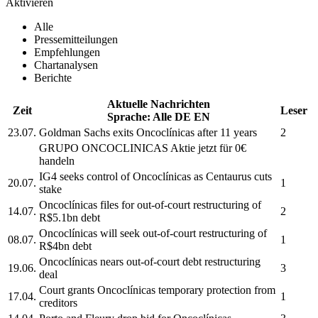
Aktivieren
Alle
Pressemitteilungen
Empfehlungen
Chartanalysen
Berichte
Aktuelle Nachrichten
Zeit
Leser
Sprache:
Alle
DE
EN
23.07.
Goldman Sachs exits
Oncoclínicas
after 11 years
2
GRUPO ONCOCLINICAS
Aktie jetzt für 0€
handeln
IG4 seeks control of
Oncoclínicas
as Centaurus cuts
20.07.
1
stake
Oncoclínicas
files for out-of-court restructuring of
14.07.
2
R$5.1bn debt
Oncoclínicas
will seek out-of-court restructuring of
08.07.
1
R$4bn debt
Oncoclínicas
nears out-of-court debt restructuring
19.06.
3
deal
Court grants
Oncoclínicas
temporary protection from
17.04.
1
creditors