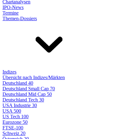
Chartanalysen
IPO-News
Termine
Themen-Dossiers
Indizes
Übersicht nach Indizes/Märkten
Deutschland 40
Deutschland Small Cap 70
Deutschland Mid Cap 50
Deutschland Tech 30
USA Industrie 30
USA 500
US Tech 100
Eurozone 50
FTSE-100
Schweiz 20
Österreich 20