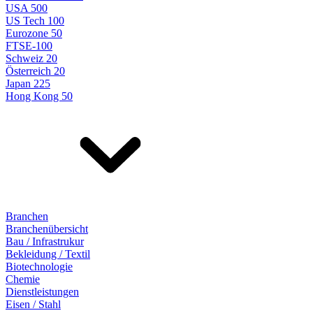
USA 500
US Tech 100
Eurozone 50
FTSE-100
Schweiz 20
Österreich 20
Japan 225
Hong Kong 50
Branchen
Branchenübersicht
Bau / Infrastrukur
Bekleidung / Textil
Biotechnologie
Chemie
Dienstleistungen
Eisen / Stahl