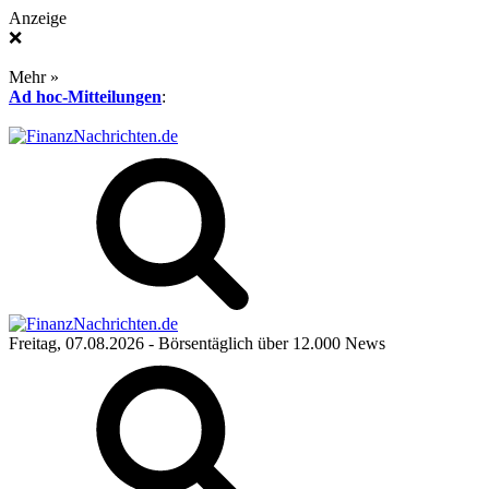
Anzeige
❌
Mehr »
Ad hoc-Mitteilungen
:
Freitag, 07.08.2026
- Börsentäglich über 12.000 News