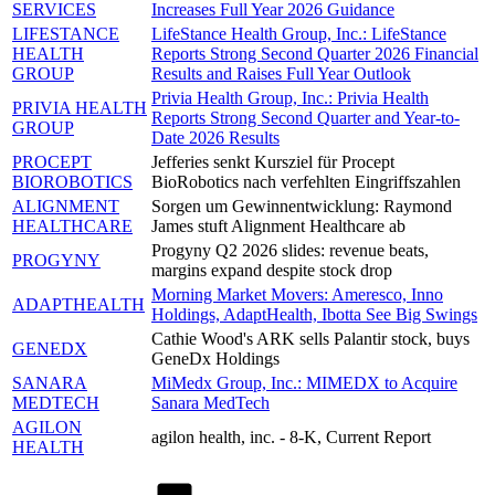
SERVICES
Increases Full Year 2026 Guidance
LIFESTANCE
LifeStance Health Group, Inc.: LifeStance
HEALTH
Reports Strong Second Quarter 2026 Financial
GROUP
Results and Raises Full Year Outlook
Privia Health Group, Inc.: Privia Health
PRIVIA HEALTH
Reports Strong Second Quarter and Year-to-
GROUP
Date 2026 Results
PROCEPT
Jefferies senkt Kursziel für Procept
BIOROBOTICS
BioRobotics nach verfehlten Eingriffszahlen
ALIGNMENT
Sorgen um Gewinnentwicklung: Raymond
HEALTHCARE
James stuft Alignment Healthcare ab
Progyny Q2 2026 slides: revenue beats,
PROGYNY
margins expand despite stock drop
Morning Market Movers: Ameresco, Inno
ADAPTHEALTH
Holdings, AdaptHealth, Ibotta See Big Swings
Cathie Wood's ARK sells Palantir stock, buys
GENEDX
GeneDx Holdings
SANARA
MiMedx Group, Inc.: MIMEDX to Acquire
MEDTECH
Sanara MedTech
AGILON
agilon health, inc. - 8-K, Current Report
HEALTH