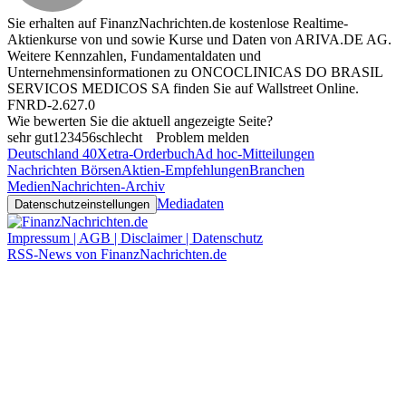
Sie erhalten auf FinanzNachrichten.de kostenlose Realtime-
Aktienkurse von
und
sowie Kurse und Daten von
ARIVA.DE AG
.
Weitere Kennzahlen, Fundamentaldaten und
Unternehmensinformationen zu ONCOCLINICAS DO BRASIL
SERVICOS MEDICOS SA finden Sie auf
Wallstreet Online
.
FNRD-2.627.0
Wie bewerten Sie die aktuell angezeigte Seite?
sehr gut
1
2
3
4
5
6
schlecht
Problem melden
Deutschland 40
Xetra-Orderbuch
Ad hoc-Mitteilungen
Nachrichten Börsen
Aktien-Empfehlungen
Branchen
Medien
Nachrichten-Archiv
Mediadaten
Datenschutzeinstellungen
Impressum | AGB | Disclaimer | Datenschutz
RSS-News von FinanzNachrichten.de