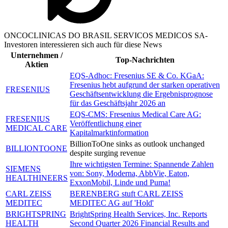
ONCOCLINICAS DO BRASIL SERVICOS MEDICOS SA-
Investoren interessieren sich auch für diese News
Unternehmen /
Top-Nachrichten
Aktien
EQS-Adhoc: Fresenius SE & Co. KGaA:
Fresenius hebt aufgrund der starken operativen
FRESENIUS
Geschäftsentwicklung die Ergebnisprognose
für das Geschäftsjahr 2026 an
EQS-CMS: Fresenius Medical Care AG:
FRESENIUS
Veröffentlichung einer
MEDICAL CARE
Kapitalmarktinformation
BillionToOne sinks as outlook unchanged
BILLIONTOONE
despite surging revenue
Ihre wichtigsten Termine: Spannende Zahlen
SIEMENS
von: Sony, Moderna, AbbVie, Eaton,
HEALTHINEERS
ExxonMobil, Linde und Puma!
CARL ZEISS
BERENBERG stuft CARL ZEISS
MEDITEC
MEDITEC AG auf 'Hold'
BRIGHTSPRING
BrightSpring Health Services, Inc. Reports
HEALTH
Second Quarter 2026 Financial Results and