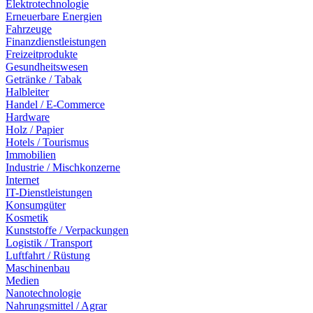
Elektrotechnologie
Erneuerbare Energien
Fahrzeuge
Finanzdienstleistungen
Freizeitprodukte
Gesundheitswesen
Getränke / Tabak
Halbleiter
Handel / E-Commerce
Hardware
Holz / Papier
Hotels / Tourismus
Immobilien
Industrie / Mischkonzerne
Internet
IT-Dienstleistungen
Konsumgüter
Kosmetik
Kunststoffe / Verpackungen
Logistik / Transport
Luftfahrt / Rüstung
Maschinenbau
Medien
Nanotechnologie
Nahrungsmittel / Agrar