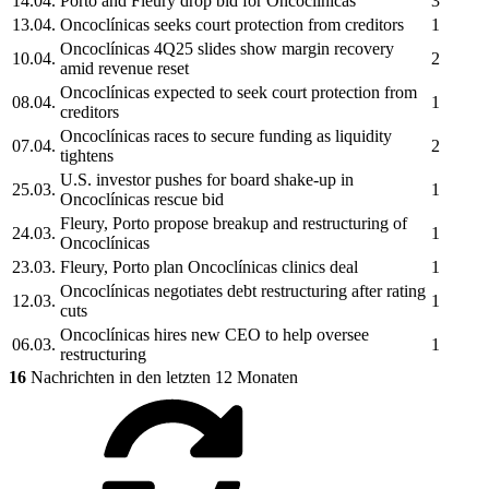
14.04.
Porto and Fleury drop bid for
Oncoclínicas
3
13.04.
Oncoclínicas
seeks court protection from creditors
1
Oncoclínicas
4Q25 slides show margin recovery
10.04.
2
amid revenue reset
Oncoclínicas
expected to seek court protection from
08.04.
1
creditors
Oncoclínicas
races to secure funding as liquidity
07.04.
2
tightens
U.S. investor pushes for board shake-up in
25.03.
1
Oncoclínicas
rescue bid
Fleury, Porto propose breakup and restructuring of
24.03.
1
Oncoclínicas
23.03.
Fleury, Porto plan
Oncoclínicas
clinics deal
1
Oncoclínicas
negotiates debt restructuring after rating
12.03.
1
cuts
Oncoclínicas
hires new CEO to help oversee
06.03.
1
restructuring
16
Nachrichten in den letzten 12 Monaten