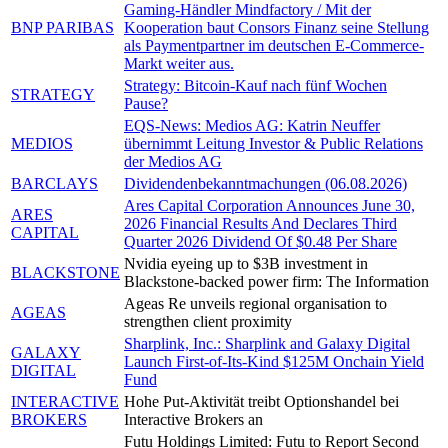
Gaming-Händler Mindfactory / Mit der
BNP PARIBAS
Kooperation baut Consors Finanz seine Stellung
als Paymentpartner im deutschen E-Commerce-
Markt weiter aus.
Strategy: Bitcoin-Kauf nach fünf Wochen
STRATEGY
Pause?
EQS-News: Medios AG: Katrin Neuffer
MEDIOS
übernimmt Leitung Investor & Public Relations
der Medios AG
BARCLAYS
Dividendenbekanntmachungen (06.08.2026)
Ares Capital Corporation Announces June 30,
ARES
2026 Financial Results And Declares Third
CAPITAL
Quarter 2026 Dividend Of $0.48 Per Share
Nvidia eyeing up to $3B investment in
BLACKSTONE
Blackstone-backed power firm: The Information
Ageas Re unveils regional organisation to
AGEAS
strengthen client proximity
Sharplink, Inc.: Sharplink and Galaxy Digital
GALAXY
Launch First-of-Its-Kind $125M Onchain Yield
DIGITAL
Fund
INTERACTIVE
Hohe Put-Aktivität treibt Optionshandel bei
BROKERS
Interactive Brokers an
Futu Holdings Limited: Futu to Report Second