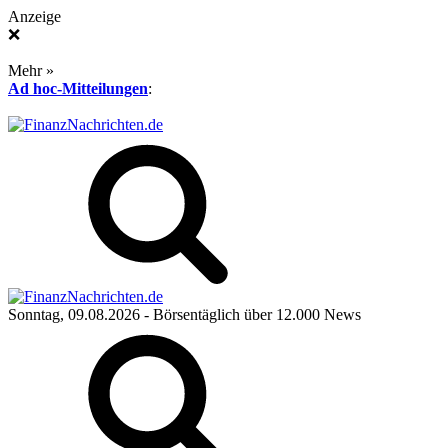
Anzeige
❌
Mehr »
Ad hoc-Mitteilungen
:
Sonntag, 09.08.2026
- Börsentäglich über 12.000 News