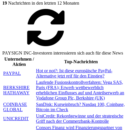
19
Nachrichten in den letzten 12 Monaten
PAYSIGN INC-Investoren interessieren sich auch für diese News
Unternehmen /
Top-Nachrichten
Aktien
Hot or not?: Ist diese europäische PayPal-
PAYPAL
Alternative jetzt reif für den Einstieg?
Laufende Fusionskontrollverfahren: Vega SAS,
BERKSHIRE
Paris (FRA); Erwerb wettbewerblich
HATHAWAY
erheblichen Einflusses auf und Anteilserwerb an
Vodafone Group Plc, Berkshire (UK)
COINBASE
SanDisk: Kurseinbruch? Nasdaq 100, Coinbase,
GLOBAL
Bitcoin im Check
UniCredit: Rekordgewinne und der strategische
UNICREDIT
Griff nach der Commerzbank-Kontrolle
Consors Finanz wird Finanzierungspartner von