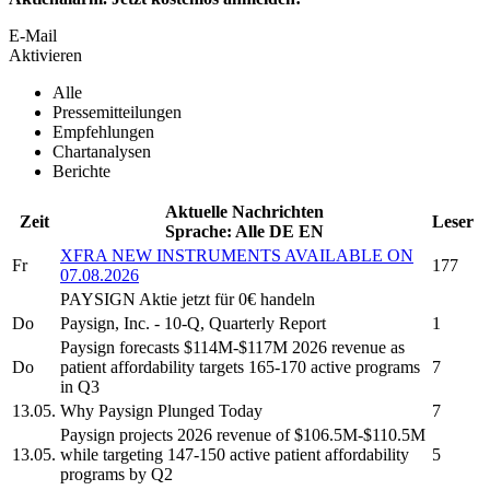
E-Mail
Aktivieren
Alle
Pressemitteilungen
Empfehlungen
Chartanalysen
Berichte
Aktuelle Nachrichten
Zeit
Leser
Sprache:
Alle
DE
EN
XFRA NEW INSTRUMENTS AVAILABLE ON
Fr
177
07.08.2026
PAYSIGN
Aktie jetzt für 0€ handeln
Do
Paysign, Inc.
- 10-Q, Quarterly Report
1
Paysign
forecasts $114M-$117M 2026 revenue as
Do
patient affordability targets 165-170 active programs
7
in Q3
13.05.
Why
Paysign
Plunged Today
7
Paysign
projects 2026 revenue of $106.5M-$110.5M
13.05.
while targeting 147-150 active patient affordability
5
programs by Q2