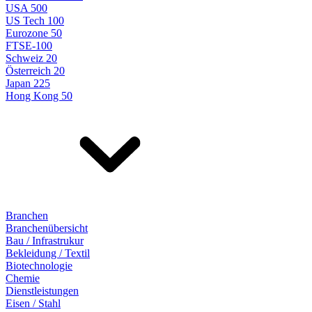
USA 500
US Tech 100
Eurozone 50
FTSE-100
Schweiz 20
Österreich 20
Japan 225
Hong Kong 50
Branchen
Branchenübersicht
Bau / Infrastrukur
Bekleidung / Textil
Biotechnologie
Chemie
Dienstleistungen
Eisen / Stahl