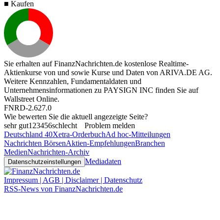
■ Kaufen
Sie erhalten auf FinanzNachrichten.de kostenlose Realtime-
Aktienkurse von
und
sowie Kurse und Daten von
ARIVA.DE AG
.
Weitere Kennzahlen, Fundamentaldaten und
Unternehmensinformationen zu PAYSIGN INC finden Sie auf
Wallstreet Online
.
FNRD-2.627.0
Wie bewerten Sie die aktuell angezeigte Seite?
sehr gut
1
2
3
4
5
6
schlecht
Problem melden
Deutschland 40
Xetra-Orderbuch
Ad hoc-Mitteilungen
Nachrichten Börsen
Aktien-Empfehlungen
Branchen
Medien
Nachrichten-Archiv
Mediadaten
Datenschutzeinstellungen
Impressum | AGB | Disclaimer | Datenschutz
RSS-News von FinanzNachrichten.de