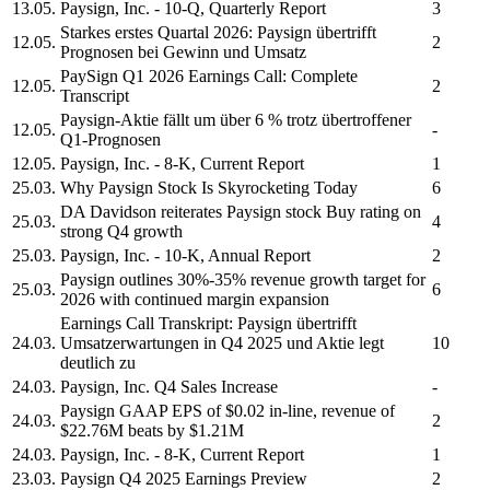
13.05.
Paysign, Inc.
- 10-Q, Quarterly Report
3
Starkes erstes Quartal 2026:
Paysign
übertrifft
12.05.
2
Prognosen bei Gewinn und Umsatz
PaySign
Q1 2026 Earnings Call: Complete
12.05.
2
Transcript
Paysign-
Aktie fällt um über 6 % trotz übertroffener
12.05.
-
Q1-Prognosen
12.05.
Paysign, Inc.
- 8-K, Current Report
1
25.03.
Why
Paysign
Stock Is Skyrocketing Today
6
DA Davidson reiterates
Paysign
stock Buy rating on
25.03.
4
strong Q4 growth
25.03.
Paysign, Inc.
- 10-K, Annual Report
2
Paysign
outlines 30%-35% revenue growth target for
25.03.
6
2026 with continued margin expansion
Earnings Call Transkript:
Paysign
übertrifft
24.03.
Umsatzerwartungen in Q4 2025 und Aktie legt
10
deutlich zu
24.03.
Paysign, Inc.
Q4 Sales Increase
-
Paysign
GAAP EPS of $0.02 in-line, revenue of
24.03.
2
$22.76M beats by $1.21M
24.03.
Paysign, Inc.
- 8-K, Current Report
1
23.03.
Paysign
Q4 2025 Earnings Preview
2