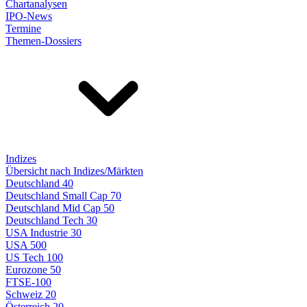
Chartanalysen
IPO-News
Termine
Themen-Dossiers
Indizes
Übersicht nach Indizes/Märkten
Deutschland 40
Deutschland Small Cap 70
Deutschland Mid Cap 50
Deutschland Tech 30
USA Industrie 30
USA 500
US Tech 100
Eurozone 50
FTSE-100
Schweiz 20
Österreich 20