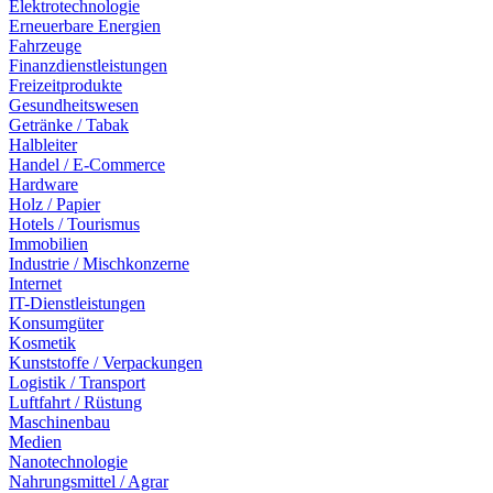
Elektrotechnologie
Erneuerbare Energien
Fahrzeuge
Finanzdienstleistungen
Freizeitprodukte
Gesundheitswesen
Getränke / Tabak
Halbleiter
Handel / E-Commerce
Hardware
Holz / Papier
Hotels / Tourismus
Immobilien
Industrie / Mischkonzerne
Internet
IT-Dienstleistungen
Konsumgüter
Kosmetik
Kunststoffe / Verpackungen
Logistik / Transport
Luftfahrt / Rüstung
Maschinenbau
Medien
Nanotechnologie
Nahrungsmittel / Agrar