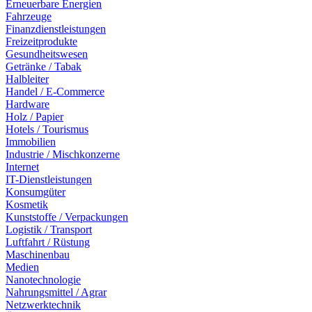
Erneuerbare Energien
Fahrzeuge
Finanzdienstleistungen
Freizeitprodukte
Gesundheitswesen
Getränke / Tabak
Halbleiter
Handel / E-Commerce
Hardware
Holz / Papier
Hotels / Tourismus
Immobilien
Industrie / Mischkonzerne
Internet
IT-Dienstleistungen
Konsumgüter
Kosmetik
Kunststoffe / Verpackungen
Logistik / Transport
Luftfahrt / Rüstung
Maschinenbau
Medien
Nanotechnologie
Nahrungsmittel / Agrar
Netzwerktechnik