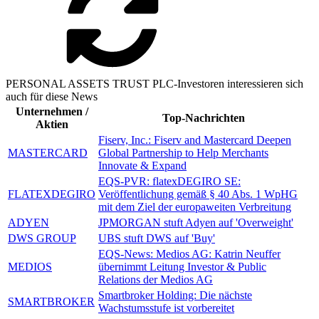
PERSONAL ASSETS TRUST PLC-Investoren interessieren sich
auch für diese News
Unternehmen /
Top-Nachrichten
Aktien
Fiserv, Inc.: Fiserv and Mastercard Deepen
MASTERCARD
Global Partnership to Help Merchants
Innovate & Expand
EQS-PVR: flatexDEGIRO SE:
FLATEXDEGIRO
Veröffentlichung gemäß § 40 Abs. 1 WpHG
mit dem Ziel der europaweiten Verbreitung
ADYEN
JPMORGAN stuft Adyen auf 'Overweight'
DWS GROUP
UBS stuft DWS auf 'Buy'
EQS-News: Medios AG: Katrin Neuffer
MEDIOS
übernimmt Leitung Investor & Public
Relations der Medios AG
Smartbroker Holding: Die nächste
SMARTBROKER
Wachstumsstufe ist vorbereitet