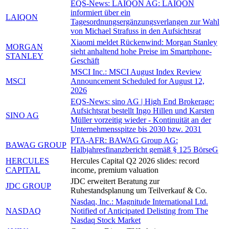
EQS-News: LAIQON AG: LAIQON
informiert über ein
LAIQON
Tagesordnungsergänzungsverlangen zur Wahl
von Michael Strafuss in den Aufsichtsrat
Xiaomi meldet Rückenwind: Morgan Stanley
MORGAN
sieht anhaltend hohe Preise im Smartphone-
STANLEY
Geschäft
MSCI Inc.: MSCI August Index Review
MSCI
Announcement Scheduled for August 12,
2026
EQS-News: sino AG | High End Brokerage:
Aufsichtsrat bestellt Ingo Hillen und Karsten
SINO AG
Müller vorzeitig wieder - Kontinuität an der
Unternehmensspitze bis 2030 bzw. 2031
PTA-AFR: BAWAG Group AG:
BAWAG GROUP
Halbjahresfinanzbericht gemäß § 125 BörseG
HERCULES
Hercules Capital Q2 2026 slides: record
CAPITAL
income, premium valuation
JDC erweitert Beratung zur
JDC GROUP
Ruhestandsplanung um Teilverkauf & Co.
Nasdaq, Inc.: Magnitude International Ltd.
NASDAQ
Notified of Anticipated Delisting from The
Nasdaq Stock Market