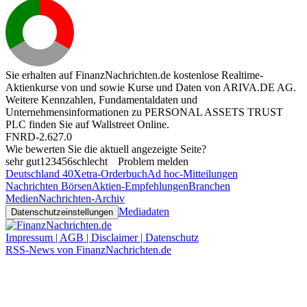
Sie erhalten auf FinanzNachrichten.de kostenlose Realtime-
Aktienkurse von
und
sowie Kurse und Daten von
ARIVA.DE AG
.
Weitere Kennzahlen, Fundamentaldaten und
Unternehmensinformationen zu PERSONAL ASSETS TRUST
PLC finden Sie auf
Wallstreet Online
.
FNRD-2.627.0
Wie bewerten Sie die aktuell angezeigte Seite?
sehr gut
1
2
3
4
5
6
schlecht
Problem melden
Deutschland 40
Xetra-Orderbuch
Ad hoc-Mitteilungen
Nachrichten Börsen
Aktien-Empfehlungen
Branchen
Medien
Nachrichten-Archiv
Mediadaten
Datenschutzeinstellungen
Impressum | AGB | Disclaimer | Datenschutz
RSS-News von FinanzNachrichten.de