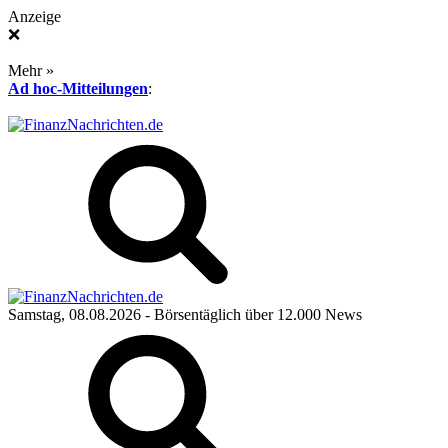
Anzeige
❌
Mehr »
Ad hoc-Mitteilungen
:
Samstag, 08.08.2026
- Börsentäglich über 12.000 News