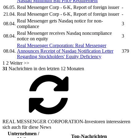
Nasdaq Minimum Bid Price Requirement
06.05.
Real Messenger Corp
- 6-K, Report of foreign issuer
-
21.04.
Real Messenger Corp
- 6-K, Report of foreign issuer
-
Real Messenger
gets Nasdaq notice for non-
08.04.
3
compliance
Real Messenger
receives Nasdaq noncompliance
08.04.
3
notice on equity
Real Messenger Corporation:
Real Messenger
08.04.
Announces Receipt of Nasdaq Notification Letter
379
Regarding Stockholders' Equity Deficiency
1
2
Weiter >>
31
Nachrichten in den letzten 12 Monaten
REAL MESSENGER CORPORATION-Investoren interessieren
sich auch für diese News
Unternehmen /
Top-Nachrichten