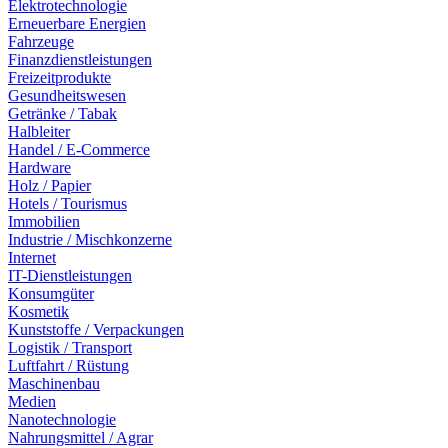
Elektrotechnologie
Erneuerbare Energien
Fahrzeuge
Finanzdienstleistungen
Freizeitprodukte
Gesundheitswesen
Getränke / Tabak
Halbleiter
Handel / E-Commerce
Hardware
Holz / Papier
Hotels / Tourismus
Immobilien
Industrie / Mischkonzerne
Internet
IT-Dienstleistungen
Konsumgüter
Kosmetik
Kunststoffe / Verpackungen
Logistik / Transport
Luftfahrt / Rüstung
Maschinenbau
Medien
Nanotechnologie
Nahrungsmittel / Agrar