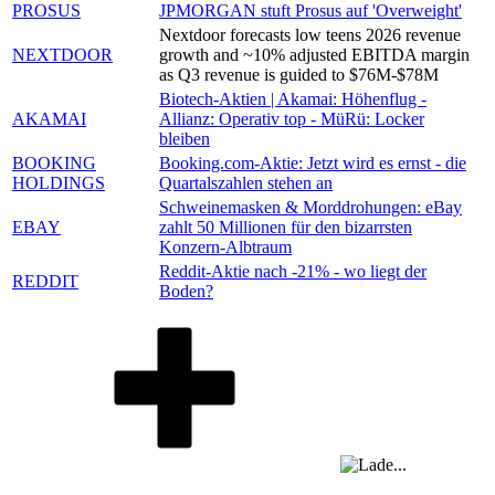
PROSUS
JPMORGAN stuft Prosus auf 'Overweight'
Nextdoor forecasts low teens 2026 revenue
NEXTDOOR
growth and ~10% adjusted EBITDA margin
as Q3 revenue is guided to $76M-$78M
Biotech-Aktien | Akamai: Höhenflug -
AKAMAI
Allianz: Operativ top - MüRü: Locker
bleiben
BOOKING
Booking.com-Aktie: Jetzt wird es ernst - die
HOLDINGS
Quartalszahlen stehen an
Schweinemasken & Morddrohungen: eBay
EBAY
zahlt 50 Millionen für den bizarrsten
Konzern-Albtraum
Reddit-Aktie nach -21% - wo liegt der
REDDIT
Boden?