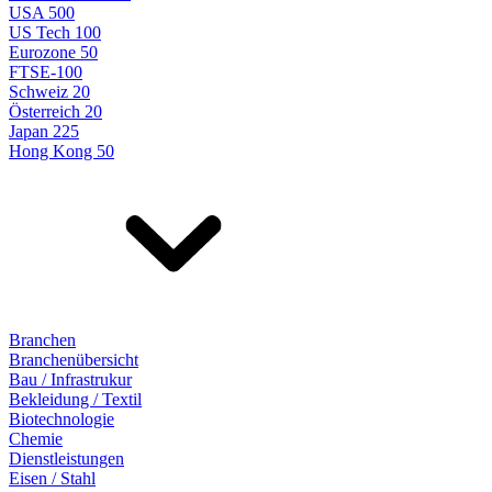
USA 500
US Tech 100
Eurozone 50
FTSE-100
Schweiz 20
Österreich 20
Japan 225
Hong Kong 50
Branchen
Branchenübersicht
Bau / Infrastrukur
Bekleidung / Textil
Biotechnologie
Chemie
Dienstleistungen
Eisen / Stahl