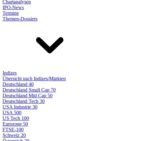
Chartanalysen
IPO-News
Termine
Themen-Dossiers
Indizes
Übersicht nach Indizes/Märkten
Deutschland 40
Deutschland Small Cap 70
Deutschland Mid Cap 50
Deutschland Tech 30
USA Industrie 30
USA 500
US Tech 100
Eurozone 50
FTSE-100
Schweiz 20
Österreich 20