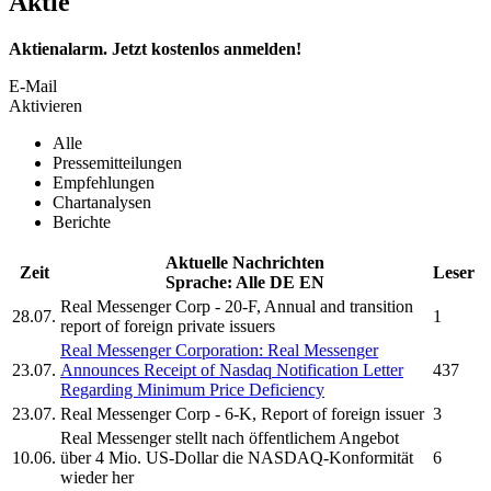
Aktie
Aktienalarm. Jetzt kostenlos anmelden!
E-Mail
Aktivieren
Alle
Pressemitteilungen
Empfehlungen
Chartanalysen
Berichte
Aktuelle Nachrichten
Zeit
Leser
Sprache:
Alle
DE
EN
Real Messenger Corp
- 20-F, Annual and transition
28.07.
1
report of foreign private issuers
Real Messenger Corporation:
Real Messenger
23.07.
Announces Receipt of Nasdaq Notification Letter
437
Regarding Minimum Price Deficiency
23.07.
Real Messenger Corp
- 6-K, Report of foreign issuer
3
Real Messenger
stellt nach öffentlichem Angebot
10.06.
über 4 Mio. US-Dollar die NASDAQ-Konformität
6
wieder her