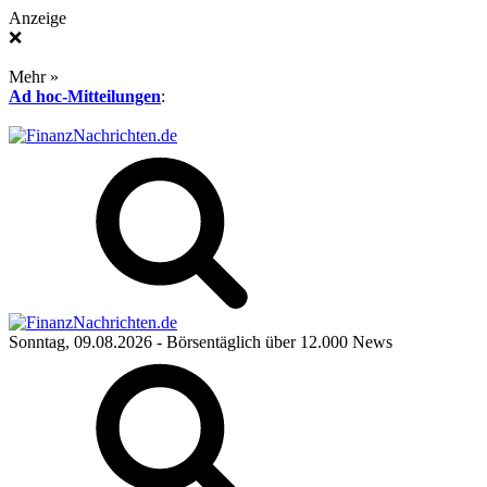
Anzeige
❌
Mehr »
Ad hoc-Mitteilungen
:
Sonntag, 09.08.2026
- Börsentäglich über 12.000 News