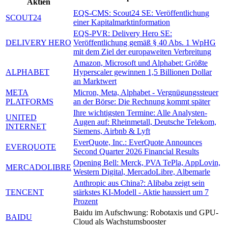
Aktien
EQS-CMS: Scout24 SE: Veröffentlichung
SCOUT24
einer Kapitalmarktinformation
EQS-PVR: Delivery Hero SE:
DELIVERY HERO
Veröffentlichung gemäß § 40 Abs. 1 WpHG
mit dem Ziel der europaweiten Verbreitung
Amazon, Microsoft und Alphabet: Größte
ALPHABET
Hyperscaler gewinnen 1,5 Billionen Dollar
an Marktwert
META
Micron, Meta, Alphabet - Vergnügungssteuer
PLATFORMS
an der Börse: Die Rechnung kommt später
Ihre wichtigsten Termine: Alle Analysten-
UNITED
Augen auf: Rheinmetall, Deutsche Telekom,
INTERNET
Siemens, Airbnb & Lyft
EverQuote, Inc.: EverQuote Announces
EVERQUOTE
Second Quarter 2026 Financial Results
Opening Bell: Merck, PVA TePla, AppLovin,
MERCADOLIBRE
Western Digital, MercadoLibre, Albemarle
Anthropic aus China?: Alibaba zeigt sein
TENCENT
stärkstes KI-Modell - Aktie haussiert um 7
Prozent
Baidu im Aufschwung: Robotaxis und GPU-
BAIDU
Cloud als Wachstumsbooster