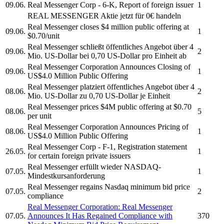
09.06.
Real Messenger Corp
- 6-K, Report of foreign issuer
1
REAL MESSENGER
Aktie jetzt für 0€ handeln
Real Messenger
closes $4 million public offering at
09.06.
1
$0.70/unit
Real Messenger
schließt öffentliches Angebot über 4
09.06.
2
Mio. US-Dollar bei 0,70 US-Dollar pro Einheit ab
Real Messenger Corporation
Announces Closing of
09.06.
1
US$4.0 Million Public Offering
Real Messenger
platziert öffentliches Angebot über 4
08.06.
2
Mio. US-Dollar zu 0,70 US-Dollar je Einheit
Real Messenger
prices $4M public offering at $0.70
08.06.
5
per unit
Real Messenger Corporation
Announces Pricing of
08.06.
1
US$4.0 Million Public Offering
Real Messenger Corp
- F-1, Registration statement
26.05.
1
for certain foreign private issuers
Real Messenger
erfüllt wieder NASDAQ-
07.05.
1
Mindestkursanforderung
Real Messenger
regains Nasdaq minimum bid price
07.05.
2
compliance
Real Messenger Corporation:
Real Messenger
07.05.
Announces It Has Regained Compliance with
370