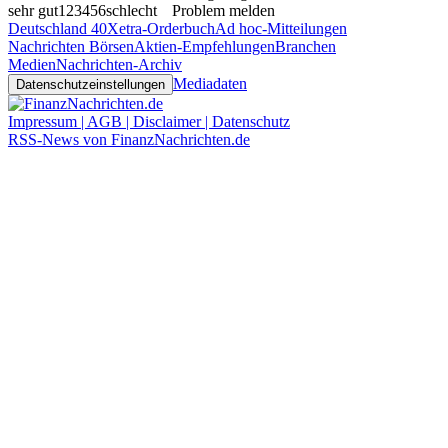
sehr gut
1
2
3
4
5
6
schlecht
Problem melden
Deutschland 40
Xetra-Orderbuch
Ad hoc-Mitteilungen
Nachrichten Börsen
Aktien-Empfehlungen
Branchen
Medien
Nachrichten-Archiv
Mediadaten
Datenschutzeinstellungen
Impressum | AGB | Disclaimer | Datenschutz
RSS-News von FinanzNachrichten.de