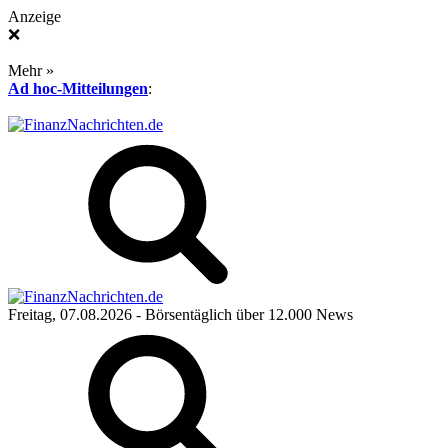
Anzeige
❌
Mehr »
Ad hoc-Mitteilungen
:
Freitag, 07.08.2026
- Börsentäglich über 12.000 News