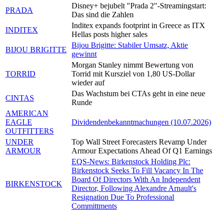
Disney+ bejubelt "Prada 2"-Streamingstart:
PRADA
Das sind die Zahlen
Inditex expands footprint in Greece as ITX
INDITEX
Hellas posts higher sales
Bijou Brigitte: Stabiler Umsatz, Aktie
BIJOU BRIGITTE
gewinnt
Morgan Stanley nimmt Bewertung von
TORRID
Torrid mit Kursziel von 1,80 US-Dollar
wieder auf
Das Wachstum bei CTAs geht in eine neue
CINTAS
Runde
AMERICAN
EAGLE
Dividendenbekanntmachungen (10.07.2026)
OUTFITTERS
UNDER
Top Wall Street Forecasters Revamp Under
ARMOUR
Armour Expectations Ahead Of Q1 Earnings
EQS-News: Birkenstock Holding Plc:
Birkenstock Seeks To Fill Vacancy In The
Board Of Directors With An Independent
BIRKENSTOCK
Director, Following Alexandre Arnault's
Resignation Due To Professional
Committments