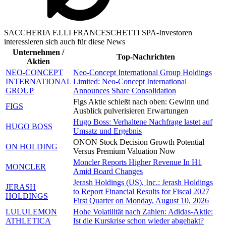
SACCHERIA F.LLI FRANCESCHETTI SPA-Investoren
interessieren sich auch für diese News
Unternehmen /
Top-Nachrichten
Aktien
NEO-CONCEPT
Neo-Concept International Group Holdings
INTERNATIONAL
Limited: Neo-Concept International
GROUP
Announces Share Consolidation
Figs Aktie schießt nach oben: Gewinn und
FIGS
Ausblick pulverisieren Erwartungen
Hugo Boss: Verhaltene Nachfrage lastet auf
HUGO BOSS
Umsatz und Ergebnis
ONON Stock Decision Growth Potential
ON HOLDING
Versus Premium Valuation Now
Moncler Reports Higher Revenue In H1
MONCLER
Amid Board Changes
Jerash Holdings (US), Inc.: Jerash Holdings
JERASH
to Report Financial Results for Fiscal 2027
HOLDINGS
First Quarter on Monday, August 10, 2026
LULULEMON
Hohe Volatilität nach Zahlen: Adidas-Aktie:
ATHLETICA
Ist die Kurskrise schon wieder abgehakt?