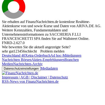
Sie erhalten auf FinanzNachrichten.de kostenlose Realtime-
Aktienkurse von
und
sowie Kurse und Daten von
ARIVA.DE AG
.
Weitere Kennzahlen, Fundamentaldaten und
Unternehmensinformationen zu SACCHERIA F.LLI
FRANCESCHETTI SPA finden Sie auf
Wallstreet Online
.
FNRD-2.627.0
Wie bewerten Sie die aktuell angezeigte Seite?
sehr gut
1
2
3
4
5
6
schlecht
Problem melden
Deutschland 40
Xetra-Orderbuch
Ad hoc-Mitteilungen
Nachrichten Börsen
Aktien-Empfehlungen
Branchen
Medien
Nachrichten-Archiv
Mediadaten
Datenschutzeinstellungen
Impressum | AGB | Disclaimer | Datenschutz
RSS-News von FinanzNachrichten.de