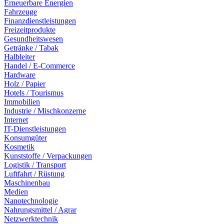
Erneuerbare Energien
Fahrzeuge
Finanzdienstleistungen
Freizeitprodukte
Gesundheitswesen
Getränke / Tabak
Halbleiter
Handel / E-Commerce
Hardware
Holz / Papier
Hotels / Tourismus
Immobilien
Industrie / Mischkonzerne
Internet
IT-Dienstleistungen
Konsumgüter
Kosmetik
Kunststoffe / Verpackungen
Logistik / Transport
Luftfahrt / Rüstung
Maschinenbau
Medien
Nanotechnologie
Nahrungsmittel / Agrar
Netzwerktechnik