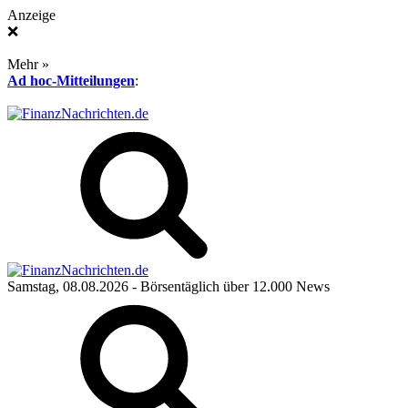
Anzeige
❌
Mehr »
Ad hoc-Mitteilungen
:
Samstag, 08.08.2026
- Börsentäglich über 12.000 News