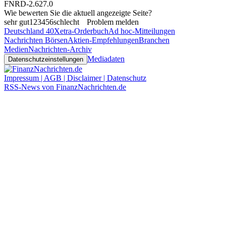
FNRD-2.627.0
Wie bewerten Sie die aktuell angezeigte Seite?
sehr gut
1
2
3
4
5
6
schlecht
Problem melden
Deutschland 40
Xetra-Orderbuch
Ad hoc-Mitteilungen
Nachrichten Börsen
Aktien-Empfehlungen
Branchen
Medien
Nachrichten-Archiv
Mediadaten
Datenschutzeinstellungen
Impressum | AGB | Disclaimer | Datenschutz
RSS-News von FinanzNachrichten.de