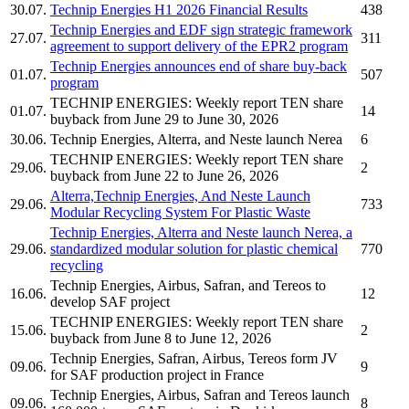
30.07.
Technip Energies
H1 2026 Financial Results
438
Technip Energies
and EDF sign strategic framework
27.07.
311
agreement to support delivery of the EPR2 program
Technip Energies
announces end of share buy-back
01.07.
507
program
TECHNIP ENERGIES:
Weekly report TEN share
01.07.
14
buyback from June 29 to June 30, 2026
30.06.
Technip Energies,
Alterra, and Neste launch Nerea
6
TECHNIP ENERGIES:
Weekly report TEN share
29.06.
2
buyback from June 22 to June 26, 2026
Alterra,Technip Energies, And Neste Launch
29.06.
733
Modular Recycling System For Plastic Waste
Technip Energies,
Alterra and Neste launch Nerea, a
29.06.
standardized modular solution for plastic chemical
770
recycling
Technip Energies,
Airbus, Safran, and Tereos to
16.06.
12
develop SAF project
TECHNIP ENERGIES:
Weekly report TEN share
15.06.
2
buyback from June 8 to June 12, 2026
Technip Energies,
Safran, Airbus, Tereos form JV
09.06.
9
for SAF production project in France
Technip Energies,
Airbus, Safran and Tereos launch
09.06.
8