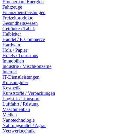
Erneuerbare Energien
Fahrzeuge
Finanzdienstleistungen
Freizeitprodukte
Gesundheitswesen
Getränke / Tabak
Halbleiter
Handel / E-Commerce
Hardware
Holz / Papier
Hotels / Tourismus
Immobilien
Industrie / Mischkonzerne
Internet
IT-Dienstleistungen
Konsumgüter
Kosmetik
Kunststoffe / Verpackungen
Logistik / Transport
Luftfahrt / Rüstung
Maschinenbau
Medien
Nanotechnologie
Nahrungsmittel / Agrar
Netzwerktechnik