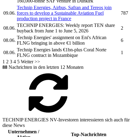
160,000-tonne SAF venture in Dunkirk
Technip Energies,
Airbus, Safran and Tereos join
09.06.
forces to develop a Sustainable Aviation Fuel
787
production project in France
TECHNIP ENERGIES:
Weekly report TEN share
08.06.
2
buyback from June 1 to June 5, 2026
Technip Energies'
assignment on Eni's African
08.06.
6
FLNG bringing in above €1 billion
Technip Energies
lands €1bn-plus Coral Norte
08.06.
1
FLNG contract in Mozambique
1
2
3
4
5
Weiter >>
88
Nachrichten in den letzten 12 Monaten
TECHNIP ENERGIES NV-Investoren interessieren sich auch für
diese News
Unternehmen /
Top-Nachrichten