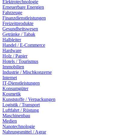
Elektrotechnologie
Erneuerbare Energien
Fahrzeuge
Finanzdienstleistungen
Freizeitprodukte
Gesundheitswesen
Getränke / Tabak
Halbleiter
Handel / E-Commerce
Hardware
Holz / Papier
Hotels / Tourismus
Immobilien
Industrie / Mischkonzerne
Internet
IT-Dienstleistungen
Konsumgüter
Kosmetik
Kunststoffe / Verpackungen
Logistik / Transport
Luftfahrt / Rüstung
Maschinenbau
Medien
Nanotechnologie
Nahrungsmittel / Agrar