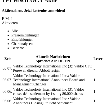
TECHNOLOGY Aktie
Aktienalarm. Jetzt kostenlos anmelden!
E-Mail
Aktivieren
Alle
Pressemitteilungen
Empfehlungen
Chartanalysen
Berichte
Aktuelle Nachrichten
Zeit
Leser
Sprache:
Alle
DE
EN
Valdor Technology International Inc
(3):
Valdor
CFO
03.07.
3
Purewal, director Abbott resign
Valdor Technology International Inc.
:
Valdor
03.07.
Technology International
Announces Board and
1
Management Changes
Valdor Technology International Inc
(3):
Valdor
06.06.
1
closes debt settlement by issuing 80,000 shares
Valdor Technology International Inc.
:
Valdor
05.06.
1
Announces Closing Of Debt Settlement