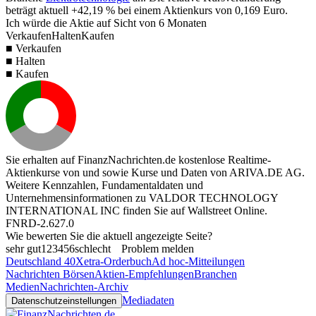
beträgt aktuell
+42,19 %
bei einem Aktienkurs von
0,169
Euro.
Ich würde die Aktie auf Sicht von 6 Monaten
Verkaufen
Halten
Kaufen
■ Verkaufen
■ Halten
■ Kaufen
Sie erhalten auf FinanzNachrichten.de kostenlose Realtime-
Aktienkurse von
und
sowie Kurse und Daten von
ARIVA.DE AG
.
Weitere Kennzahlen, Fundamentaldaten und
Unternehmensinformationen zu VALDOR TECHNOLOGY
INTERNATIONAL INC finden Sie auf
Wallstreet Online
.
FNRD-2.627.0
Wie bewerten Sie die aktuell angezeigte Seite?
sehr gut
1
2
3
4
5
6
schlecht
Problem melden
Deutschland 40
Xetra-Orderbuch
Ad hoc-Mitteilungen
Nachrichten Börsen
Aktien-Empfehlungen
Branchen
Medien
Nachrichten-Archiv
Mediadaten
Datenschutzeinstellungen