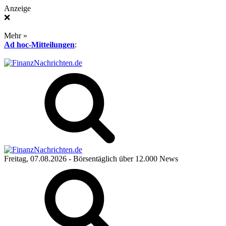
Anzeige
❌
Mehr »
Ad hoc-Mitteilungen
:
Freitag, 07.08.2026
- Börsentäglich über 12.000 News