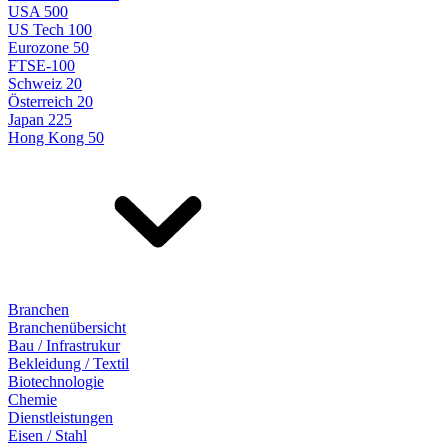
USA 500
US Tech 100
Eurozone 50
FTSE-100
Schweiz 20
Österreich 20
Japan 225
Hong Kong 50
Branchen
Branchenübersicht
Bau / Infrastrukur
Bekleidung / Textil
Biotechnologie
Chemie
Dienstleistungen
Eisen / Stahl