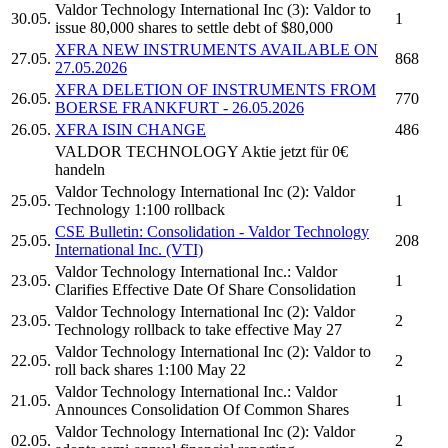
Valdor Technology International Inc
(3):
Valdor
to
30.05.
1
issue 80,000 shares to settle debt of $80,000
XFRA NEW INSTRUMENTS AVAILABLE ON
27.05.
868
27.05.2026
XFRA DELETION OF INSTRUMENTS FROM
26.05.
770
BOERSE FRANKFURT - 26.05.2026
26.05.
XFRA ISIN CHANGE
486
VALDOR TECHNOLOGY
Aktie jetzt für 0€
handeln
Valdor Technology International Inc
(2):
Valdor
25.05.
1
Technology
1:100 rollback
CSE Bulletin: Consolidation -
Valdor Technology
25.05.
208
International Inc.
(VTI)
Valdor Technology International Inc.
:
Valdor
23.05.
1
Clarifies Effective Date Of Share Consolidation
Valdor Technology International Inc
(2):
Valdor
23.05.
2
Technology
rollback to take effective May 27
Valdor Technology International Inc
(2):
Valdor
to
22.05.
2
roll back shares 1:100 May 22
Valdor Technology International Inc.
:
Valdor
21.05.
1
Announces Consolidation Of Common Shares
Valdor Technology International Inc
(2):
Valdor
02.05.
2