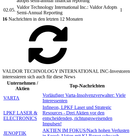
adopts semi-annual financial reporting
Valdor Technology International Inc.
:
Valdor
Adopts
02.05.
1
Semi-Annual Reporting
16
Nachrichten in den letzten 12 Monaten
VALDOR TECHNOLOGY INTERNATIONAL INC-Investoren
interessieren sich auch für diese News
Unternehmen /
Top-Nachrichten
Aktien
Vorläufiger Varta-Insolvenzverwalter: Viele
VARTA
Interessenten
Infineon, LPKF Laser und Strategic
LPKF LASER &
Resources - Drei Aktien vor den
ELECTRONICS
entscheidenden, richtungsweisenden
Impulsen!
AKTIEN IM FOKUS/Nach hohen Verlusten
JENOPTIK
in Seoul: Aktien mit KI-Bezug schwach