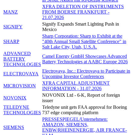
XFRA DELETION OF INSTRUMENTS
MANZ
FROM BOERSE FRANKFURT -
21.07.2026
Signify Expands Smart Lighting Push in
SIGNIFY
Mexico
Sharp Corporation: Sharp to Exhibit at the
SHARP
"40th Annual Small Satellite Conference" in
Salt Lake City, Utah, U.S.A.
ADVANCED
Camel Energy GmbH Showcases Advanced
BATTERY
Battery Technologies at AABC Europe 2026
TECHNOLOGIES
Electrovaya, Inc.: Electrovaya to Participate in
ELECTROVAYA
Upcoming Investor Conferences
XFRA CAPITAL ADJUSTMENT
MICROVISION
INFORMATION - 31.07.2026
NOVONIX Ltd - 6-K, Report of foreign
NOVONIX
issuer
TELEDYNE
Teledyne unit gets FAA approval for Boeing
TECHNOLOGIES
737 edge computing platform
PRESSESPIEGEL/Unternehmen:
AMAZON, SIEMENS,
SIEMENS
ENBW/RHEINENERGIE, AIR FRANCE-