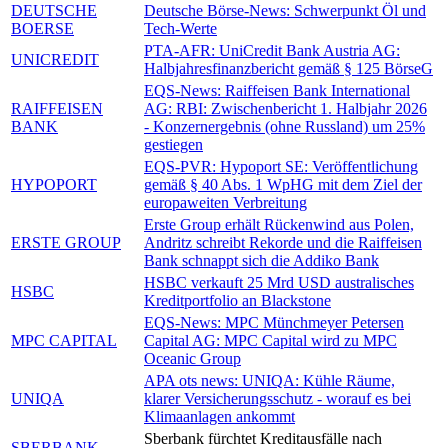
DEUTSCHE
Deutsche Börse-News: Schwerpunkt Öl und
BOERSE
Tech-Werte
PTA-AFR: UniCredit Bank Austria AG:
UNICREDIT
Halbjahresfinanzbericht gemäß § 125 BörseG
EQS-News: Raiffeisen Bank International
RAIFFEISEN
AG: RBI: Zwischenbericht 1. Halbjahr 2026
BANK
- Konzernergebnis (ohne Russland) um 25%
gestiegen
EQS-PVR: Hypoport SE: Veröffentlichung
HYPOPORT
gemäß § 40 Abs. 1 WpHG mit dem Ziel der
europaweiten Verbreitung
Erste Group erhält Rückenwind aus Polen,
ERSTE GROUP
Andritz schreibt Rekorde und die Raiffeisen
Bank schnappt sich die Addiko Bank
HSBC verkauft 25 Mrd USD australisches
HSBC
Kreditportfolio an Blackstone
EQS-News: MPC Münchmeyer Petersen
MPC CAPITAL
Capital AG: MPC Capital wird zu MPC
Oceanic Group
APA ots news: UNIQA: Kühle Räume,
UNIQA
klarer Versicherungsschutz - worauf es bei
Klimaanlagen ankommt
Sberbank fürchtet Kreditausfälle nach
SBERBANK