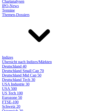
Chartanalysen
IPO-News
Termine
Themen-Dossiers
Indizes
Übersicht nach Indizes/Märkten
Deutschland 40
Deutschland Small Cap 70
Deutschland Mid Cap 50
Deutschland Tech 30
USA Industrie 30
USA 500
US Tech 100
Eurozone 50
FTSE-100
Schweiz 20
Österreich 20