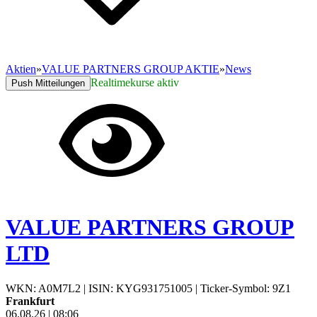
Aktien
»
VALUE PARTNERS GROUP AKTIE
»
News
Realtimekurse aktiv
Push Mitteilungen
VALUE PARTNERS GROUP
LTD
WKN: A0M7L2
|
ISIN: KYG931751005
|
Ticker-Symbol: 9Z1
Frankfurt
06.08.26
|
08:06