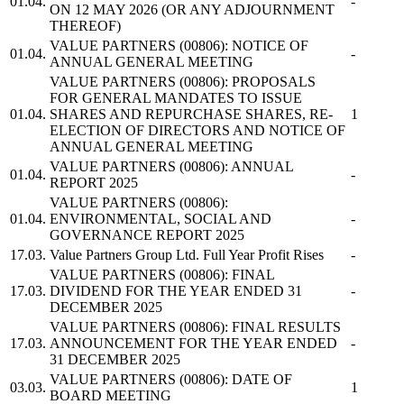
01.04.
-
ON 12 MAY 2026 (OR ANY ADJOURNMENT
THEREOF)
VALUE PARTNERS
(00806): NOTICE OF
01.04.
-
ANNUAL GENERAL MEETING
VALUE PARTNERS
(00806): PROPOSALS
FOR GENERAL MANDATES TO ISSUE
01.04.
SHARES AND REPURCHASE SHARES, RE-
1
ELECTION OF DIRECTORS AND NOTICE OF
ANNUAL GENERAL MEETING
VALUE PARTNERS
(00806): ANNUAL
01.04.
-
REPORT 2025
VALUE PARTNERS
(00806):
01.04.
ENVIRONMENTAL, SOCIAL AND
-
GOVERNANCE REPORT 2025
17.03.
Value Partners Group Ltd.
Full Year Profit Rises
-
VALUE PARTNERS
(00806): FINAL
17.03.
DIVIDEND FOR THE YEAR ENDED 31
-
DECEMBER 2025
VALUE PARTNERS
(00806): FINAL RESULTS
17.03.
ANNOUNCEMENT FOR THE YEAR ENDED
-
31 DECEMBER 2025
VALUE PARTNERS
(00806): DATE OF
03.03.
1
BOARD MEETING