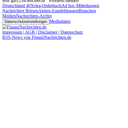
sehr gut
1
2
3
4
5
6
schlecht
Problem melden
Deutschland 40
Xetra-Orderbuch
Ad hoc-Mitteilungen
Nachrichten Börsen
Aktien-Empfehlungen
Branchen
Medien
Nachrichten-Archiv
Mediadaten
Datenschutzeinstellungen
Impressum | AGB | Disclaimer | Datenschutz
RSS-News von FinanzNachrichten.de