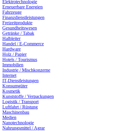
Elektrotechnologie
Erneuerbare Energien
Fahrzeuge
Finanzdienstleistungen
Freizeitprodukte
Gesundheitswesen
Getränke / Tabak
Halbleiter
Handel / E-Commerce
Hardware
Holz / Papier
Hotels / Tourismus
Immobilien
Industrie / Mischkonzerne
Internet
IT-Dienstleistungen
Konsumgüter
Kosmetik
Kunststoffe / Verpackungen
Logistik / Transport
Luftfahrt / Rüstung
Maschinenbau
Medien
Nanotechnologie
Nahrungsmittel / Agrar