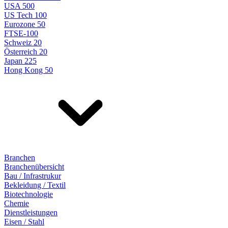
USA 500
US Tech 100
Eurozone 50
FTSE-100
Schweiz 20
Österreich 20
Japan 225
Hong Kong 50
Branchen
Branchenübersicht
Bau / Infrastrukur
Bekleidung / Textil
Biotechnologie
Chemie
Dienstleistungen
Eisen / Stahl