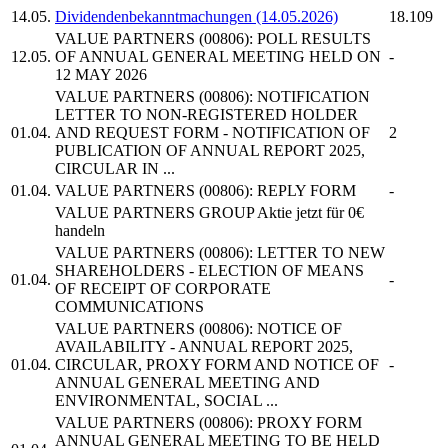
14.05.
Dividendenbekanntmachungen (14.05.2026)
18.109
VALUE PARTNERS
(00806): POLL RESULTS
12.05.
OF ANNUAL GENERAL MEETING HELD ON
-
12 MAY 2026
VALUE PARTNERS
(00806): NOTIFICATION
LETTER TO NON-REGISTERED HOLDER
01.04.
AND REQUEST FORM - NOTIFICATION OF
2
PUBLICATION OF ANNUAL REPORT 2025,
CIRCULAR IN ...
01.04.
VALUE PARTNERS
(00806): REPLY FORM
-
VALUE PARTNERS GROUP
Aktie jetzt für 0€
handeln
VALUE PARTNERS
(00806): LETTER TO NEW
SHAREHOLDERS - ELECTION OF MEANS
01.04.
-
OF RECEIPT OF CORPORATE
COMMUNICATIONS
VALUE PARTNERS
(00806): NOTICE OF
AVAILABILITY - ANNUAL REPORT 2025,
01.04.
CIRCULAR, PROXY FORM AND NOTICE OF
-
ANNUAL GENERAL MEETING AND
ENVIRONMENTAL, SOCIAL ...
VALUE PARTNERS
(00806): PROXY FORM
ANNUAL GENERAL MEETING TO BE HELD