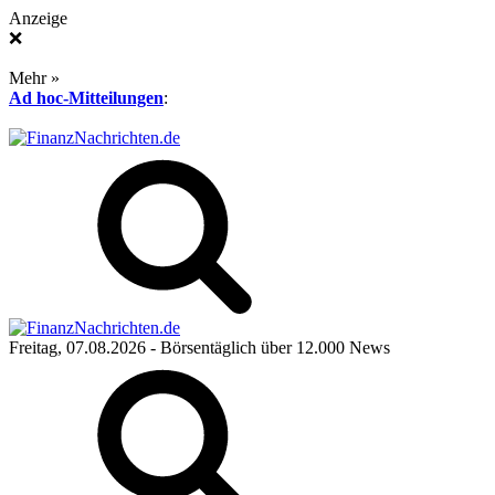
Anzeige
❌
Mehr »
Ad hoc-Mitteilungen
:
Freitag, 07.08.2026
- Börsentäglich über 12.000 News