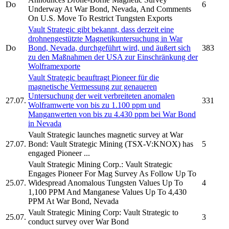
Do
6
Underway At War Bond, Nevada, And Comments
On U.S. Move To Restrict Tungsten Exports
Vault Strategic
gibt bekannt, dass derzeit eine
drohnengestützte Magnetikuntersuchung in War
Do
Bond, Nevada, durchgeführt wird, und äußert sich
383
zu den Maßnahmen der USA zur Einschränkung der
Wolframexporte
Vault Strategic
beauftragt Pioneer für die
magnetische Vermessung zur genaueren
Untersuchung der weit verbreiteten anomalen
27.07.
331
Wolframwerte von bis zu 1.100 ppm und
Manganwerten von bis zu 4.430 ppm bei War Bond
in Nevada
Vault Strategic
launches magnetic survey at War
27.07.
Bond:
Vault Strategic Mining
(TSX-V:KNOX) has
5
engaged Pioneer ...
Vault Strategic Mining Corp.
:
Vault Strategic
Engages Pioneer For Mag Survey As Follow Up To
25.07.
Widespread Anomalous Tungsten Values Up To
4
1,100 PPM And Manganese Values Up To 4,430
PPM At War Bond, Nevada
Vault Strategic Mining Corp:
Vault Strategic
to
25.07.
3
conduct survey over War Bond