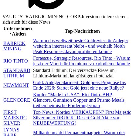
VAULT STRATEGIC MINING CORP-Investoren interessieren
sich auch für diese News
Unternehmen
Top-Nachrichten
/ Aktien
Warum das weltweit beste Goldrevier für Anleger
BARRICK
weiterhin interessant bleibt - und weshalb North
MINING
Peak Resources davon profitieren könnte
Fortescue, Strategic Resources, Rio Tinto - Warum
RIO TINTO
jetzt der Markt für Premiumerz explodieren könnte
STANDARD
Standard Lithium: Der versteckte Riese im
LITHIUM
Lithium-Markt mit langfristigem Potenzial
Gold: Anleger alarmiert: Goldpreis-Prognose bis
NEWMONT
Ende 2026: Startet Gold jetzt eine neue Rallye?
Kupfer "Made in USA": Rio Tinto, BHP,
GLENCORE
Glencore, Gunnison Copper und Prismo Metals
treiben heimische Förderung voran
FIRST
Top-News: Nordex VERKAUFEN? First Majestic
MAJESTIC
Silver unter DRUCK! Desert Gold Aktie vor
SILVER
NEUBEWERTUNG!
LYNAS
Milliardenmarkt Permanentmagnete: Warum der
RARE