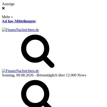
Anzeige
❌
Mehr »
Ad hoc-Mitteilungen
:
Sonntag, 09.08.2026
- Börsentäglich über 12.000 News