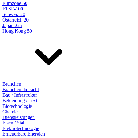
Eurozone 50
FTSE-100
Schweiz 20
Österreich 20
Japan 225
Hong Kong 50
Branchen
Branchenübersicht
Bau / Infrastrukur
Bekleidung / Textil
Biotechnologie
Chemie
Dienstleistungen
Eisen / Stahl
Elektrotechnologie
Erneuerbare Energien