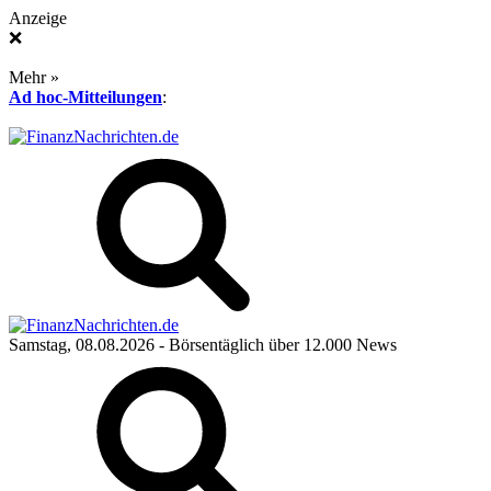
Anzeige
❌
Mehr »
Ad hoc-Mitteilungen
:
Samstag, 08.08.2026
- Börsentäglich über 12.000 News