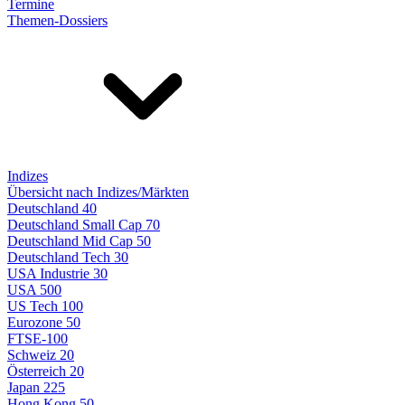
Termine
Themen-Dossiers
Indizes
Übersicht nach Indizes/Märkten
Deutschland 40
Deutschland Small Cap 70
Deutschland Mid Cap 50
Deutschland Tech 30
USA Industrie 30
USA 500
US Tech 100
Eurozone 50
FTSE-100
Schweiz 20
Österreich 20
Japan 225
Hong Kong 50