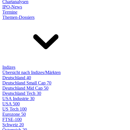
Chartanalysen
IPO-News
Termine
Themen-Dossiers
Indizes
Übersicht nach Indizes/Märkten
Deutschland 40
Deutschland Small Cap 70
Deutschland Mid Cap 50
Deutschland Tech 30
USA Industrie 30
USA 500
US Tech 100
Eurozone 50
FTSE-100
Schweiz 20
Österreich 20