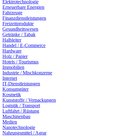
Elektrotechnologie
Erneuerbare Energien
Fahrzeuge
Finanzdienstleistungen
Freizeitprodukte
Gesundheitswesen
Getränke / Tabak
Halbleiter
Handel / E-Commerce
Hardware
Holz / Papier
Hotels / Tourismus
Immobilien
Industrie / Mischkonzerne
Internet
IT-Dienstleistungen
Konsumgüter
Kosmetik
Kunststoffe / Verpackungen
Logistik / Transport
Luftfahrt / Rüstung
Maschinenbau
Medien
Nanotechnologie
Nahrungsmittel / Agrar