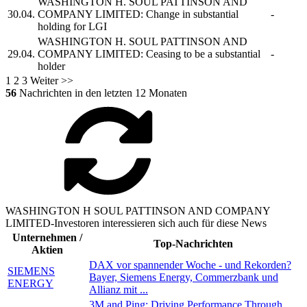
WASHINGTON H. SOUL PATTINSON AND
30.04.
COMPANY LIMITED:
Change in substantial
-
holding for LGI
WASHINGTON H. SOUL PATTINSON AND
29.04.
COMPANY LIMITED:
Ceasing to be a substantial
-
holder
1
2
3
Weiter >>
56
Nachrichten in den letzten 12 Monaten
WASHINGTON H SOUL PATTINSON AND COMPANY
LIMITED-Investoren interessieren sich auch für diese News
Unternehmen /
Top-Nachrichten
Aktien
DAX vor spannender Woche - und Rekorden?
SIEMENS
Bayer, Siemens Energy, Commerzbank und
ENERGY
Allianz mit ...
3M and Ping: Driving Performance Through