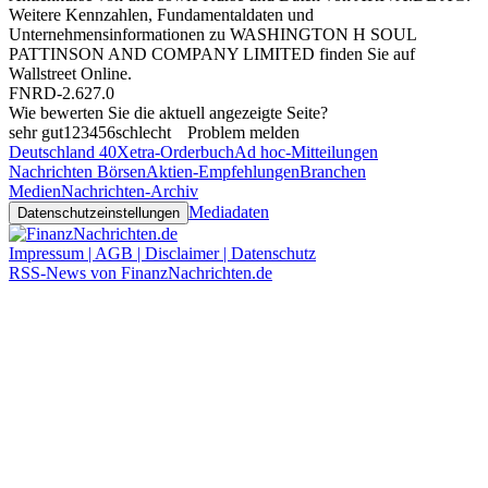
Weitere Kennzahlen, Fundamentaldaten und
Unternehmensinformationen zu WASHINGTON H SOUL
PATTINSON AND COMPANY LIMITED finden Sie auf
Wallstreet Online
.
FNRD-2.627.0
Wie bewerten Sie die aktuell angezeigte Seite?
sehr gut
1
2
3
4
5
6
schlecht
Problem melden
Deutschland 40
Xetra-Orderbuch
Ad hoc-Mitteilungen
Nachrichten Börsen
Aktien-Empfehlungen
Branchen
Medien
Nachrichten-Archiv
Mediadaten
Datenschutzeinstellungen
Impressum | AGB | Disclaimer | Datenschutz
RSS-News von FinanzNachrichten.de