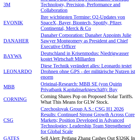
3M
Technology, Precision, Performance and
Collaboration
Ihre wichtigsten Termine: Q2-Updates von
EVONIK
SpaceX, Bayer, Biontech, Spotify, Pfizer,
Continental, Merck & Co
Danaher Corporation: Danaher Appoints Julie
DANAHER
Sawyer Montgomery as President and Chief
Executive Officer
Deutschland in Krisenmodus: Niedrigwasser
BAYWA
kostet Wirtschaft Milliarden
Diese Technik verändert alles: Leonardo testet
LEONARDO
Drohnen ohne GPS - der militärische Nutzen ist
enorm
Original-Research: MBB SE (von Quirin
MBB
Privatbank Kapitalmarktgeschäft): Buy
Corning Shares Pop on Proposed Solar Tariffs.
CORNING
What This Means for GLW Stock.
Czechoslovak Group A.S.: CSG H1 2026
Results: Continued Strong Growth Across Core
CSG
Markets; Position Developed in Advanced
Technologies; Leadership Team Strengthened
for Global Scale
GATES
Sell Alert: Peifang Zhang Cashes Out $326K In