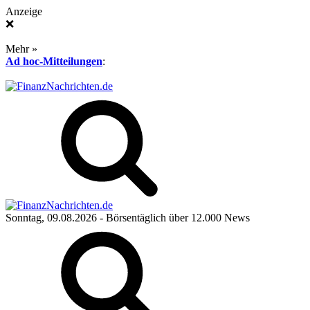
Anzeige
❌
Mehr »
Ad hoc-Mitteilungen
:
Sonntag, 09.08.2026
- Börsentäglich über 12.000 News