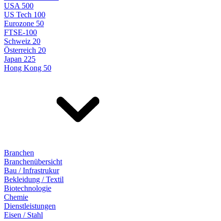
USA 500
US Tech 100
Eurozone 50
FTSE-100
Schweiz 20
Österreich 20
Japan 225
Hong Kong 50
Branchen
Branchenübersicht
Bau / Infrastrukur
Bekleidung / Textil
Biotechnologie
Chemie
Dienstleistungen
Eisen / Stahl