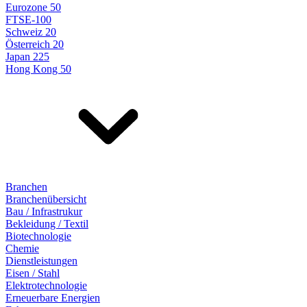
Eurozone 50
FTSE-100
Schweiz 20
Österreich 20
Japan 225
Hong Kong 50
Branchen
Branchenübersicht
Bau / Infrastrukur
Bekleidung / Textil
Biotechnologie
Chemie
Dienstleistungen
Eisen / Stahl
Elektrotechnologie
Erneuerbare Energien