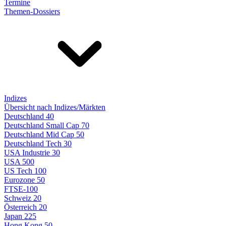
Termine
Themen-Dossiers
Indizes
Übersicht nach Indizes/Märkten
Deutschland 40
Deutschland Small Cap 70
Deutschland Mid Cap 50
Deutschland Tech 30
USA Industrie 30
USA 500
US Tech 100
Eurozone 50
FTSE-100
Schweiz 20
Österreich 20
Japan 225
Hong Kong 50