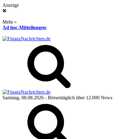
Anzeige
❌
Mehr »
Ad hoc-Mitteilungen
:
Samstag, 08.08.2026
- Börsentäglich über 12.000 News