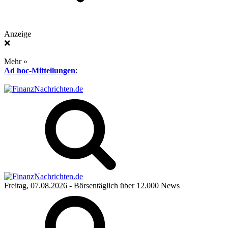
Anzeige
❌
Mehr »
Ad hoc-Mitteilungen
:
Freitag, 07.08.2026
- Börsentäglich über 12.000 News