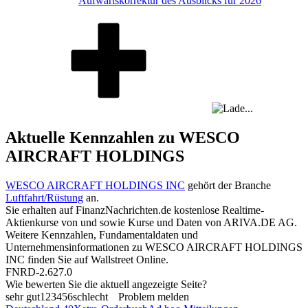
Aufwärtskorrektur des Ausblicks für 2026
Aktuelle Kennzahlen zu WESCO
AIRCRAFT HOLDINGS
WESCO AIRCRAFT HOLDINGS INC
gehört der Branche
Luftfahrt/Rüstung
an.
Sie erhalten auf FinanzNachrichten.de kostenlose Realtime-
Aktienkurse von
und
sowie Kurse und Daten von
ARIVA.DE AG
.
Weitere Kennzahlen, Fundamentaldaten und
Unternehmensinformationen zu WESCO AIRCRAFT HOLDINGS
INC finden Sie auf
Wallstreet Online
.
FNRD-2.627.0
Wie bewerten Sie die aktuell angezeigte Seite?
sehr gut
1
2
3
4
5
6
schlecht
Problem melden