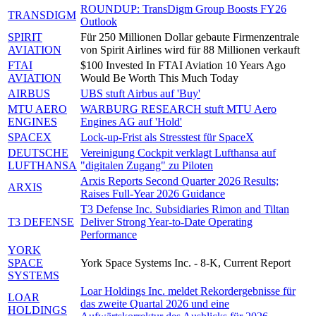
ROUNDUP: TransDigm Group Boosts FY26
TRANSDIGM
Outlook
SPIRIT
Für 250 Millionen Dollar gebaute Firmenzentrale
AVIATION
von Spirit Airlines wird für 88 Millionen verkauft
FTAI
$100 Invested In FTAI Aviation 10 Years Ago
AVIATION
Would Be Worth This Much Today
AIRBUS
UBS stuft Airbus auf 'Buy'
MTU AERO
WARBURG RESEARCH stuft MTU Aero
ENGINES
Engines AG auf 'Hold'
SPACEX
Lock-up-Frist als Stresstest für SpaceX
DEUTSCHE
Vereinigung Cockpit verklagt Lufthansa auf
LUFTHANSA
"digitalen Zugang" zu Piloten
Arxis Reports Second Quarter 2026 Results;
ARXIS
Raises Full-Year 2026 Guidance
T3 Defense Inc. Subsidiaries Rimon and Tiltan
T3 DEFENSE
Deliver Strong Year-to-Date Operating
Performance
YORK
SPACE
York Space Systems Inc. - 8-K, Current Report
SYSTEMS
Loar Holdings Inc. meldet Rekordergebnisse für
LOAR
das zweite Quartal 2026 und eine
HOLDINGS