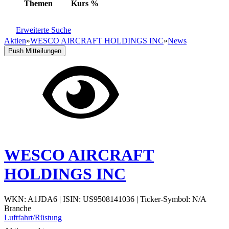
Themen
Kurs
%
Erweiterte Suche
Aktien
»
WESCO AIRCRAFT HOLDINGS INC
»
News
Push Mitteilungen
WESCO AIRCRAFT
HOLDINGS INC
WKN: A1JDA6
|
ISIN: US9508141036
|
Ticker-Symbol: N/A
Branche
Luftfahrt/Rüstung