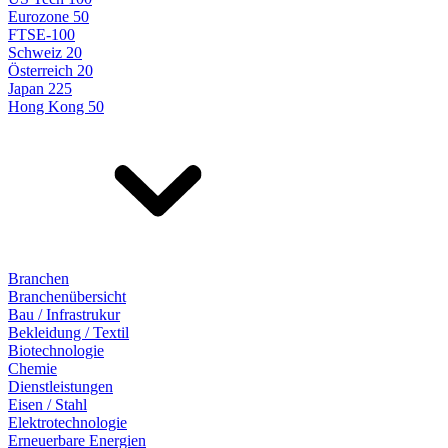
Eurozone 50
FTSE-100
Schweiz 20
Österreich 20
Japan 225
Hong Kong 50
Branchen
Branchenübersicht
Bau / Infrastrukur
Bekleidung / Textil
Biotechnologie
Chemie
Dienstleistungen
Eisen / Stahl
Elektrotechnologie
Erneuerbare Energien