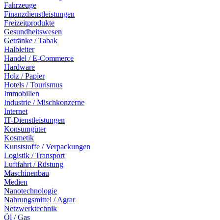
Fahrzeuge
Finanzdienstleistungen
Freizeitprodukte
Gesundheitswesen
Getränke / Tabak
Halbleiter
Handel / E-Commerce
Hardware
Holz / Papier
Hotels / Tourismus
Immobilien
Industrie / Mischkonzerne
Internet
IT-Dienstleistungen
Konsumgüter
Kosmetik
Kunststoffe / Verpackungen
Logistik / Transport
Luftfahrt / Rüstung
Maschinenbau
Medien
Nanotechnologie
Nahrungsmittel / Agrar
Netzwerktechnik
Öl / Gas