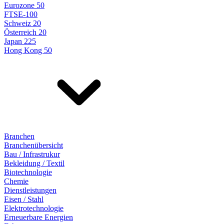
Eurozone 50
FTSE-100
Schweiz 20
Österreich 20
Japan 225
Hong Kong 50
Branchen
Branchenübersicht
Bau / Infrastrukur
Bekleidung / Textil
Biotechnologie
Chemie
Dienstleistungen
Eisen / Stahl
Elektrotechnologie
Erneuerbare Energien