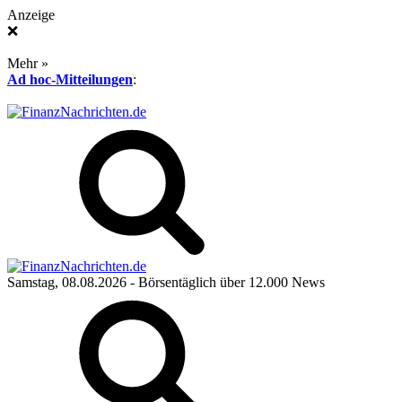
Anzeige
❌
Mehr »
Ad hoc-Mitteilungen
:
Samstag, 08.08.2026
- Börsentäglich über 12.000 News