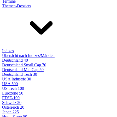
Termine
Themen-Dossiers
Indizes
Übersicht nach Indizes/Märkten
Deutschland 40
Deutschland Small Cap 70
Deutschland Mid Cap 50
Deutschland Tech 30
USA Industrie 30
USA 500
US Tech 100
Eurozone 50
FTSE-100
Schweiz 20
Österreich 20
Japan 225
Hong Kong 50