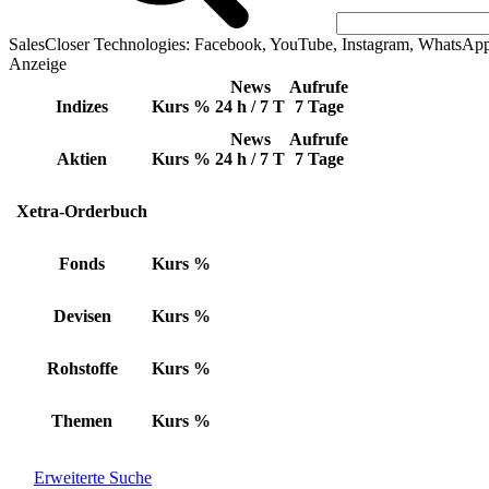
SalesCloser Technologies: Facebook, YouTube, Instagram, WhatsAp
Anzeige
News
Aufrufe
Indizes
Kurs
%
24 h / 7 T
7 Tage
News
Aufrufe
Aktien
Kurs
%
24 h / 7 T
7 Tage
Xetra-Orderbuch
Fonds
Kurs
%
Devisen
Kurs
%
Rohstoffe
Kurs
%
Themen
Kurs
%
Erweiterte Suche