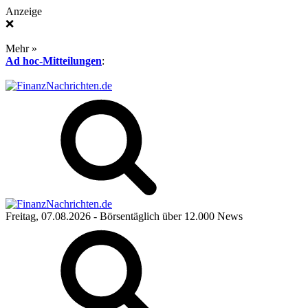
Anzeige
❌
Mehr »
Ad hoc-Mitteilungen
:
Freitag, 07.08.2026
- Börsentäglich über 12.000 News