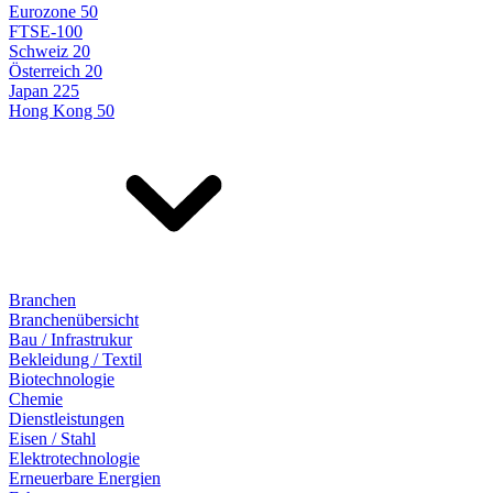
Eurozone 50
FTSE-100
Schweiz 20
Österreich 20
Japan 225
Hong Kong 50
Branchen
Branchenübersicht
Bau / Infrastrukur
Bekleidung / Textil
Biotechnologie
Chemie
Dienstleistungen
Eisen / Stahl
Elektrotechnologie
Erneuerbare Energien