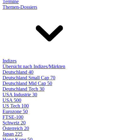
Termine
Themen-Dossiers
Indizes
Übersicht nach Indizes/Märkten
Deutschland 40
Deutschland Small Cap 70
Deutschland Mid Cap 50
Deutschland Tech 30
USA Industrie 30
USA 500
US Tech 100
Eurozone 50
FTSE-100
Schweiz 20
Österreich 20
Japan 225
Hong Kong 50