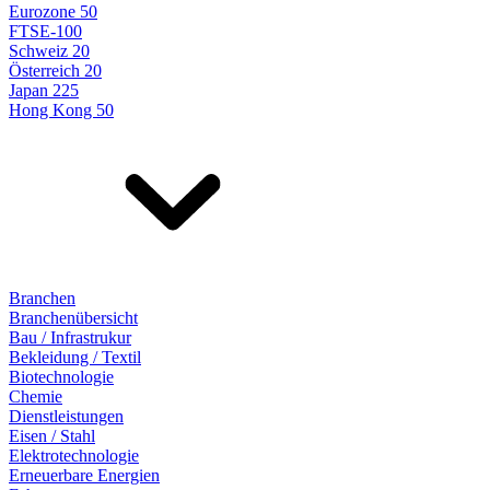
Eurozone 50
FTSE-100
Schweiz 20
Österreich 20
Japan 225
Hong Kong 50
Branchen
Branchenübersicht
Bau / Infrastrukur
Bekleidung / Textil
Biotechnologie
Chemie
Dienstleistungen
Eisen / Stahl
Elektrotechnologie
Erneuerbare Energien