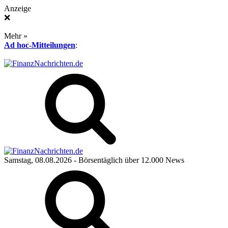
Anzeige
❌
Mehr »
Ad hoc-Mitteilungen
:
Samstag, 08.08.2026
- Börsentäglich über 12.000 News