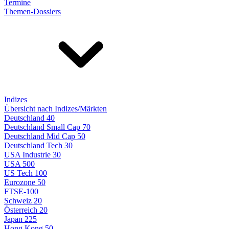
Termine
Themen-Dossiers
Indizes
Übersicht nach Indizes/Märkten
Deutschland 40
Deutschland Small Cap 70
Deutschland Mid Cap 50
Deutschland Tech 30
USA Industrie 30
USA 500
US Tech 100
Eurozone 50
FTSE-100
Schweiz 20
Österreich 20
Japan 225
Hong Kong 50