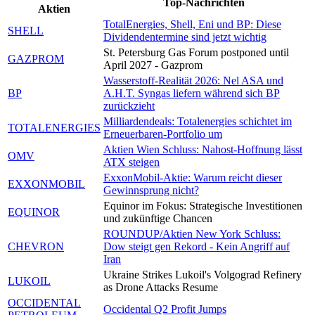
Top-Nachrichten
Aktien
TotalEnergies, Shell, Eni und BP: Diese
SHELL
Dividendentermine sind jetzt wichtig
St. Petersburg Gas Forum postponed until
GAZPROM
April 2027 - Gazprom
Wasserstoff-Realität 2026: Nel ASA und
BP
A.H.T. Syngas liefern während sich BP
zurückzieht
Milliardendeals: Totalenergies schichtet im
TOTALENERGIES
Erneuerbaren-Portfolio um
Aktien Wien Schluss: Nahost-Hoffnung lässt
OMV
ATX steigen
ExxonMobil-Aktie: Warum reicht dieser
EXXONMOBIL
Gewinnsprung nicht?
Equinor im Fokus: Strategische Investitionen
EQUINOR
und zukünftige Chancen
ROUNDUP/Aktien New York Schluss:
CHEVRON
Dow steigt gen Rekord - Kein Angriff auf
Iran
Ukraine Strikes Lukoil's Volgograd Refinery
LUKOIL
as Drone Attacks Resume
OCCIDENTAL
Occidental Q2 Profit Jumps