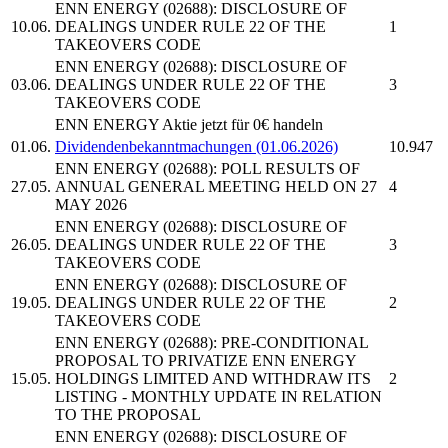
ENN ENERGY
(02688): DISCLOSURE OF
10.06.
DEALINGS UNDER RULE 22 OF THE
1
TAKEOVERS CODE
ENN ENERGY
(02688): DISCLOSURE OF
03.06.
DEALINGS UNDER RULE 22 OF THE
3
TAKEOVERS CODE
ENN ENERGY
Aktie jetzt für 0€ handeln
01.06.
Dividendenbekanntmachungen (01.06.2026)
10.947
ENN ENERGY
(02688): POLL RESULTS OF
27.05.
ANNUAL GENERAL MEETING HELD ON 27
4
MAY 2026
ENN ENERGY
(02688): DISCLOSURE OF
26.05.
DEALINGS UNDER RULE 22 OF THE
3
TAKEOVERS CODE
ENN ENERGY
(02688): DISCLOSURE OF
19.05.
DEALINGS UNDER RULE 22 OF THE
2
TAKEOVERS CODE
ENN ENERGY
(02688): PRE-CONDITIONAL
PROPOSAL TO PRIVATIZE
ENN ENERGY
15.05.
HOLDINGS LIMITED
AND WITHDRAW ITS
2
LISTING - MONTHLY UPDATE IN RELATION
TO THE PROPOSAL
ENN ENERGY
(02688): DISCLOSURE OF