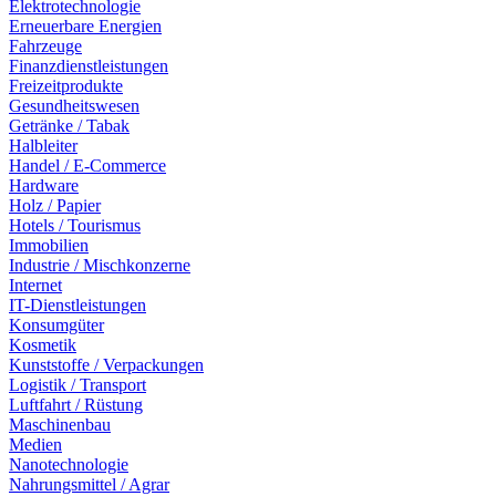
Elektrotechnologie
Erneuerbare Energien
Fahrzeuge
Finanzdienstleistungen
Freizeitprodukte
Gesundheitswesen
Getränke / Tabak
Halbleiter
Handel / E-Commerce
Hardware
Holz / Papier
Hotels / Tourismus
Immobilien
Industrie / Mischkonzerne
Internet
IT-Dienstleistungen
Konsumgüter
Kosmetik
Kunststoffe / Verpackungen
Logistik / Transport
Luftfahrt / Rüstung
Maschinenbau
Medien
Nanotechnologie
Nahrungsmittel / Agrar