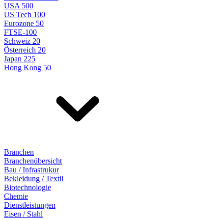
USA 500
US Tech 100
Eurozone 50
FTSE-100
Schweiz 20
Österreich 20
Japan 225
Hong Kong 50
Branchen
Branchenübersicht
Bau / Infrastrukur
Bekleidung / Textil
Biotechnologie
Chemie
Dienstleistungen
Eisen / Stahl