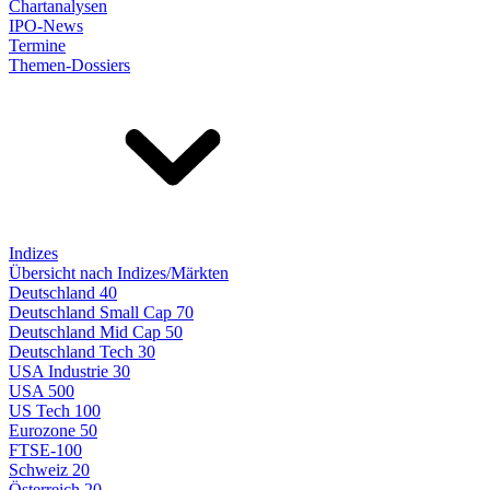
Chartanalysen
IPO-News
Termine
Themen-Dossiers
Indizes
Übersicht nach Indizes/Märkten
Deutschland 40
Deutschland Small Cap 70
Deutschland Mid Cap 50
Deutschland Tech 30
USA Industrie 30
USA 500
US Tech 100
Eurozone 50
FTSE-100
Schweiz 20
Österreich 20