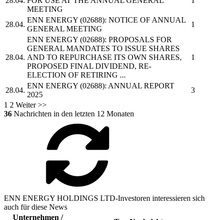
28.04.
FOR USE AT THE ANNUAL GENERAL
1
MEETING
ENN ENERGY
(02688): NOTICE OF ANNUAL
28.04.
1
GENERAL MEETING
ENN ENERGY
(02688): PROPOSALS FOR
GENERAL MANDATES TO ISSUE SHARES
28.04.
AND TO REPURCHASE ITS OWN SHARES,
1
PROPOSED FINAL DIVIDEND, RE-
ELECTION OF RETIRING ...
ENN ENERGY
(02688): ANNUAL REPORT
28.04.
3
2025
1
2
Weiter >>
36
Nachrichten in den letzten 12 Monaten
ENN ENERGY HOLDINGS LTD-Investoren interessieren sich
auch für diese News
Unternehmen /