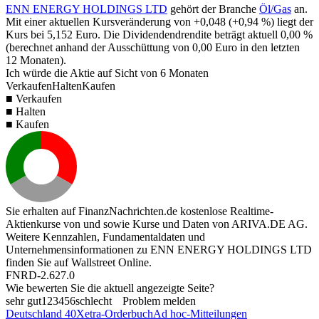
ENN ENERGY HOLDINGS LTD
gehört der Branche
Öl/Gas
an.
Mit einer aktuellen Kursveränderung von
+0,048
(
+0,94 %
) liegt der
Kurs bei
5,152
Euro. Die Dividendendrendite beträgt aktuell
0,00 %
(berechnet anhand der Ausschüttung von
0,00
Euro in den letzten
12 Monaten).
Ich würde die Aktie auf Sicht von 6 Monaten
Verkaufen
Halten
Kaufen
■ Verkaufen
■ Halten
■ Kaufen
Sie erhalten auf FinanzNachrichten.de kostenlose Realtime-
Aktienkurse von
und
sowie Kurse und Daten von
ARIVA.DE AG
.
Weitere Kennzahlen, Fundamentaldaten und
Unternehmensinformationen zu ENN ENERGY HOLDINGS LTD
finden Sie auf
Wallstreet Online
.
FNRD-2.627.0
Wie bewerten Sie die aktuell angezeigte Seite?
sehr gut
1
2
3
4
5
6
schlecht
Problem melden
Deutschland 40
Xetra-Orderbuch
Ad hoc-Mitteilungen