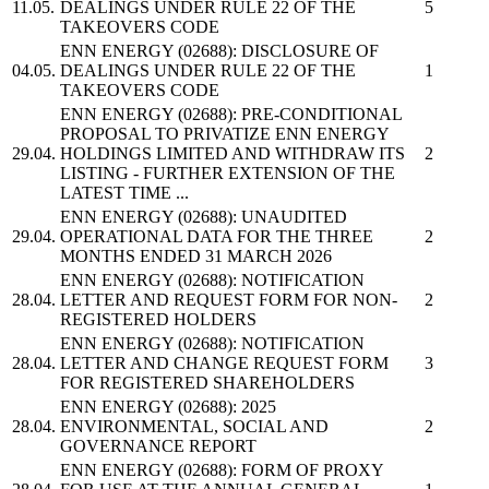
11.05.
DEALINGS UNDER RULE 22 OF THE
5
TAKEOVERS CODE
ENN ENERGY
(02688): DISCLOSURE OF
04.05.
DEALINGS UNDER RULE 22 OF THE
1
TAKEOVERS CODE
ENN ENERGY
(02688): PRE-CONDITIONAL
PROPOSAL TO PRIVATIZE
ENN ENERGY
29.04.
HOLDINGS LIMITED
AND WITHDRAW ITS
2
LISTING - FURTHER EXTENSION OF THE
LATEST TIME ...
ENN ENERGY
(02688): UNAUDITED
29.04.
OPERATIONAL DATA FOR THE THREE
2
MONTHS ENDED 31 MARCH 2026
ENN ENERGY
(02688): NOTIFICATION
28.04.
LETTER AND REQUEST FORM FOR NON-
2
REGISTERED HOLDERS
ENN ENERGY
(02688): NOTIFICATION
28.04.
LETTER AND CHANGE REQUEST FORM
3
FOR REGISTERED SHAREHOLDERS
ENN ENERGY
(02688): 2025
28.04.
ENVIRONMENTAL, SOCIAL AND
2
GOVERNANCE REPORT
ENN ENERGY
(02688): FORM OF PROXY