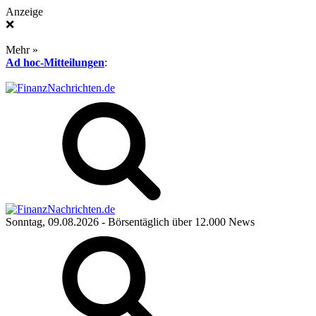
Anzeige
❌
Mehr »
Ad hoc-Mitteilungen
:
Sonntag, 09.08.2026
- Börsentäglich über 12.000 News