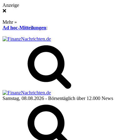
Anzeige
❌
Mehr »
Ad hoc-Mitteilungen
:
Samstag, 08.08.2026
- Börsentäglich über 12.000 News