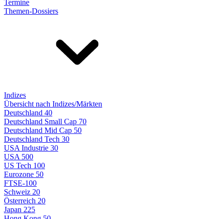
Termine
Themen-Dossiers
Indizes
Übersicht nach Indizes/Märkten
Deutschland 40
Deutschland Small Cap 70
Deutschland Mid Cap 50
Deutschland Tech 30
USA Industrie 30
USA 500
US Tech 100
Eurozone 50
FTSE-100
Schweiz 20
Österreich 20
Japan 225
Hong Kong 50