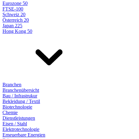
Eurozone 50
FTSE-100
Schweiz 20
Österreich 20
Japan 225
Hong Kong 50
Branchen
Branchenübersicht
Bau / Infrastrukur
Bekleidung / Textil
Biotechnologie
Chemie
Dienstleistungen
Eisen / Stahl
Elektrotechnologie
Erneuerbare Energien