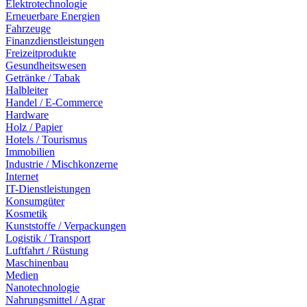
Elektrotechnologie
Erneuerbare Energien
Fahrzeuge
Finanzdienstleistungen
Freizeitprodukte
Gesundheitswesen
Getränke / Tabak
Halbleiter
Handel / E-Commerce
Hardware
Holz / Papier
Hotels / Tourismus
Immobilien
Industrie / Mischkonzerne
Internet
IT-Dienstleistungen
Konsumgüter
Kosmetik
Kunststoffe / Verpackungen
Logistik / Transport
Luftfahrt / Rüstung
Maschinenbau
Medien
Nanotechnologie
Nahrungsmittel / Agrar