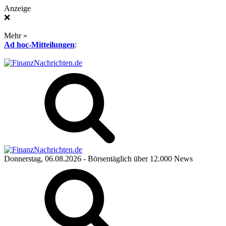
Anzeige
❌
Mehr »
Ad hoc-Mitteilungen
:
Donnerstag, 06.08.2026
- Börsentäglich über 12.000 News