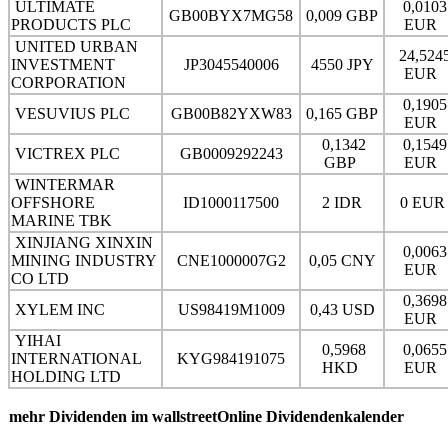
ULTIMATE
0,0103
GB00BYX7MG58
0,009 GBP
PRODUCTS PLC
EUR
UNITED URBAN
24,524
INVESTMENT
JP3045540006
4550 JPY
EUR
CORPORATION
0,1905
VESUVIUS PLC
GB00B82YXW83
0,165 GBP
EUR
0,1342
0,1549
VICTREX PLC
GB0009292243
GBP
EUR
WINTERMAR
OFFSHORE
ID1000117500
2 IDR
0 EU
MARINE TBK
XINJIANG XINXIN
0,0063
MINING INDUSTRY
CNE1000007G2
0,05 CNY
EUR
CO LTD
0,3698
XYLEM INC
US98419M1009
0,43 USD
EUR
YIHAI
0,5968
0,0655
INTERNATIONAL
KYG984191075
HKD
EUR
HOLDING LTD
mehr Dividenden im wallstreetOnline Dividendenkalender