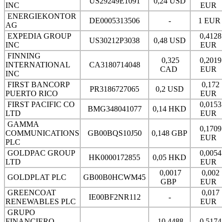
US29249E1091
0,24 USD
INC
EUR
ENERGIEKONTOR
DE0005313506
-
1 EU
AG
EXPEDIA GROUP
0,4128
US30212P3038
0,48 USD
INC
EUR
FINNING
0,325
0,2019
INTERNATIONAL
CA3180714048
CAD
EUR
INC
FIRST BANCORP
0,172
PR3186727065
0,2 USD
PUERTO RICO
EUR
FIRST PACIFIC CO
0,0153
BMG348041077
0,14 HKD
LTD
EUR
GAMMA
0,1709
COMMUNICATIONS
GB00BQS10J50
0,148 GBP
EUR
PLC
GOLDPAC GROUP
0,0054
HK0000172855
0,05 HKD
LTD
EUR
0,0017
0,002
GOLDPLAT PLC
GB00B0HCWM45
GBP
EUR
GREENCOAT
0,017
IE00BF2NR112
-
RENEWABLES PLC
EUR
GRUPO
FINANCIERO
10,4488
0,5174