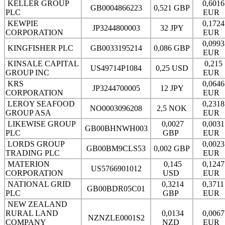
KELLER GROUP
0,6016
GB0004866223
0,521 GBP
PLC
EUR
KEWPIE
0,1724
JP3244800003
32 JPY
CORPORATION
EUR
0,0993
KINGFISHER PLC
GB0033195214
0,086 GBP
EUR
KINSALE CAPITAL
0,215
US49714P1084
0,25 USD
GROUP INC
EUR
KRS
0,0646
JP3244700005
12 JPY
CORPORATION
EUR
LEROY SEAFOOD
0,2318
NO0003096208
2,5 NOK
GROUP ASA
EUR
LIKEWISE GROUP
0,0027
0,0031
GB00BHNWH003
PLC
GBP
EUR
LORDS GROUP
0,0023
GB00BM9CLS53
0,002 GBP
TRADING PLC
EUR
MATERION
0,145
0,1247
US5766901012
CORPORATION
USD
EUR
NATIONAL GRID
0,3214
0,3711
GB00BDR05C01
PLC
GBP
EUR
NEW ZEALAND
RURAL LAND
0,0134
0,0067
NZNZLE0001S2
COMPANY
NZD
EUR