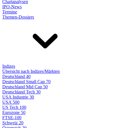
Chartanalysen
IPO-News
Termine
Themen-Dossiers
Indizes
Übersicht nach Indizes/Märkten
Deutschland 40
Deutschland Small Cap 70
Deutschland Mid Cap 50
Deutschland Tech 30
USA Industrie 30
USA 500
US Tech 100
Eurozone 50
FTSE-100
Schweiz 20
Österreich 20