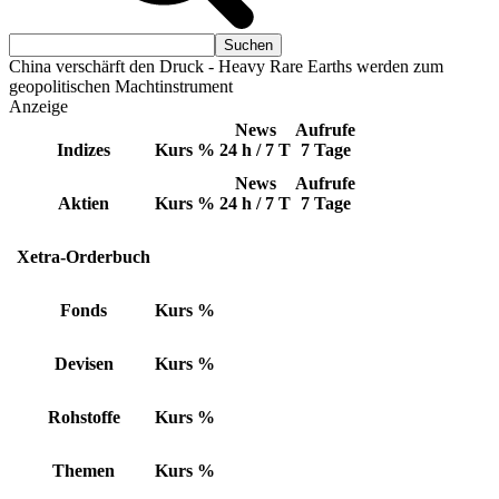
China verschärft den Druck - Heavy Rare Earths werden zum
geopolitischen Machtinstrument
Anzeige
News
Aufrufe
Indizes
Kurs
%
24 h / 7 T
7 Tage
News
Aufrufe
Aktien
Kurs
%
24 h / 7 T
7 Tage
Xetra-Orderbuch
Fonds
Kurs
%
Devisen
Kurs
%
Rohstoffe
Kurs
%
Themen
Kurs
%