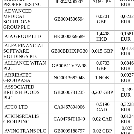
JP3047490002
3169 JPY
PROPERTIES INC
EUR
ADVANCED
MEDICAL
0,0201
0,0232
GB0004536594
SOLUTIONS
GBP
EUR
GROUP PLC
1,4408
0,1581
AIA GROUP LTD
HK0000069689
HKD
EUR
ALFA FINANCIAL
0,0173
SOFTWARE
GB00BDHXPG30
0,015 GBP
EUR
HOLDINGS PLC
ALLIANCE WITAN
0,0733
0,0846
GB00B11V7W98
PLC
GBP
EUR
ARRIBATEC
0,0927
NO0013682948
1 NOK
GROUP ASA
EUR
ASSOCIATED
0,239
BRITISH FOODS
GB0006731235
0,207 GBP
EUR
PLC
0,5196
0,3228
ATCO LTD
CA0467894006
CAD
EUR
ATKINSREALIS
0,0124
CA04764T1049
0,02 CAD
GROUP INC
EUR
0,023
AVINGTRANS PLC
GB0009188797
0,02 GBP
EUR