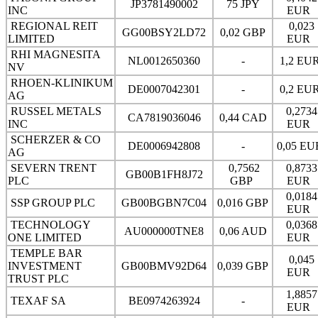
JP3781490002
75 JPY
INC
EUR
REGIONAL REIT
0,023
GG00BSY2LD72
0,02 GBP
LIMITED
EUR
RHI MAGNESITA
NL0012650360
-
1,2 EU
NV
RHOEN-KLINIKUM
DE0007042301
-
0,2 EU
AG
RUSSEL METALS
0,2734
CA7819036046
0,44 CAD
INC
EUR
SCHERZER & CO
DE0006942808
-
0,05 E
AG
SEVERN TRENT
0,7562
0,8733
GB00B1FH8J72
PLC
GBP
EUR
0,0184
SSP GROUP PLC
GB00BGBN7C04
0,016 GBP
EUR
TECHNOLOGY
0,0368
AU000000TNE8
0,06 AUD
ONE LIMITED
EUR
TEMPLE BAR
0,045
INVESTMENT
GB00BMV92D64
0,039 GBP
EUR
TRUST PLC
1,8857
TEXAF SA
BE0974263924
-
EUR