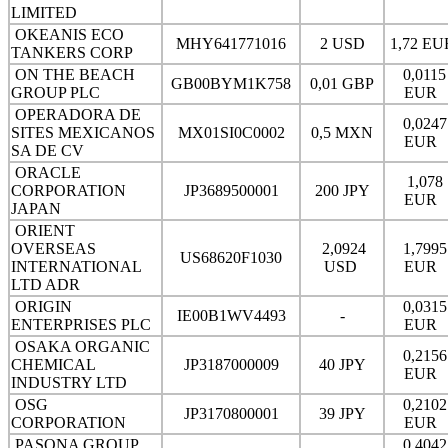
LIMITED
OKEANIS ECO
MHY641771016
2 USD
1,72 E
TANKERS CORP
ON THE BEACH
0,0115
GB00BYM1K758
0,01 GBP
GROUP PLC
EUR
OPERADORA DE
0,0247
SITES MEXICANOS
MX01SI0C0002
0,5 MXN
EUR
SA DE CV
ORACLE
1,078
CORPORATION
JP3689500001
200 JPY
EUR
JAPAN
ORIENT
OVERSEAS
2,0924
1,7995
US68620F1030
INTERNATIONAL
USD
EUR
LTD ADR
ORIGIN
0,0315
IE00B1WV4493
-
ENTERPRISES PLC
EUR
OSAKA ORGANIC
0,2156
CHEMICAL
JP3187000009
40 JPY
EUR
INDUSTRY LTD
OSG
0,2102
JP3170800001
39 JPY
CORPORATION
EUR
PASONA GROUP
0,4042