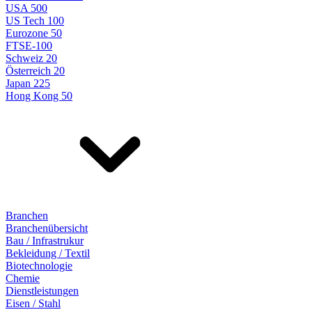
USA 500
US Tech 100
Eurozone 50
FTSE-100
Schweiz 20
Österreich 20
Japan 225
Hong Kong 50
Branchen
Branchenübersicht
Bau / Infrastrukur
Bekleidung / Textil
Biotechnologie
Chemie
Dienstleistungen
Eisen / Stahl