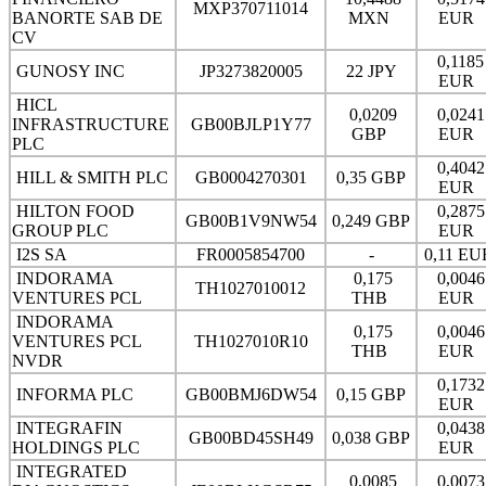
MXP370711014
BANORTE SAB DE
MXN
EUR
CV
0,1185
GUNOSY INC
JP3273820005
22 JPY
EUR
HICL
0,0209
0,0241
INFRASTRUCTURE
GB00BJLP1Y77
GBP
EUR
PLC
0,4042
HILL & SMITH PLC
GB0004270301
0,35 GBP
EUR
HILTON FOOD
0,2875
GB00B1V9NW54
0,249 GBP
GROUP PLC
EUR
I2S SA
FR0005854700
-
0,11 E
INDORAMA
0,175
0,0046
TH1027010012
VENTURES PCL
THB
EUR
INDORAMA
0,175
0,0046
VENTURES PCL
TH1027010R10
THB
EUR
NVDR
0,1732
INFORMA PLC
GB00BMJ6DW54
0,15 GBP
EUR
INTEGRAFIN
0,0438
GB00BD45SH49
0,038 GBP
HOLDINGS PLC
EUR
INTEGRATED
0,0085
0,0073