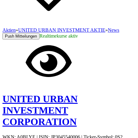
Aktien
»
UNITED URBAN INVESTMENT AKTIE
»
News
Realtimekurse aktiv
Push Mitteilungen
UNITED URBAN
INVESTMENT
CORPORATION
WKN: A0BLYE
|
ISIN: JP3045540006
|
Ticker-Symbol: 0S2