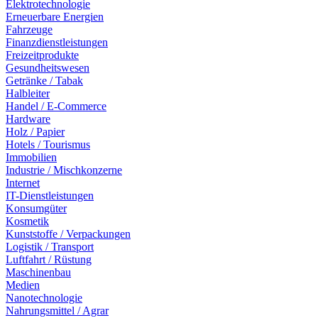
Elektrotechnologie
Erneuerbare Energien
Fahrzeuge
Finanzdienstleistungen
Freizeitprodukte
Gesundheitswesen
Getränke / Tabak
Halbleiter
Handel / E-Commerce
Hardware
Holz / Papier
Hotels / Tourismus
Immobilien
Industrie / Mischkonzerne
Internet
IT-Dienstleistungen
Konsumgüter
Kosmetik
Kunststoffe / Verpackungen
Logistik / Transport
Luftfahrt / Rüstung
Maschinenbau
Medien
Nanotechnologie
Nahrungsmittel / Agrar