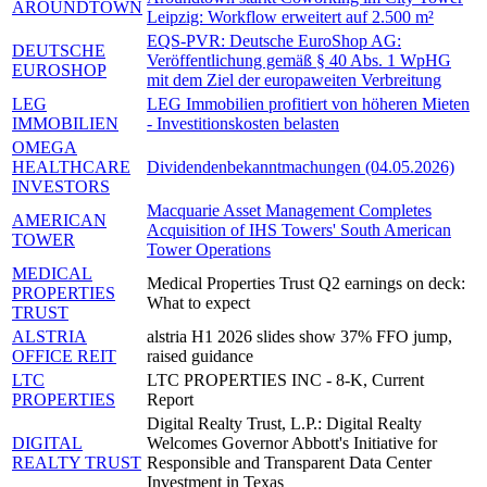
AROUNDTOWN
Leipzig: Workflow erweitert auf 2.500 m²
EQS-PVR: Deutsche EuroShop AG:
DEUTSCHE
Veröffentlichung gemäß § 40 Abs. 1 WpHG
EUROSHOP
mit dem Ziel der europaweiten Verbreitung
LEG
LEG Immobilien profitiert von höheren Mieten
IMMOBILIEN
- Investitionskosten belasten
OMEGA
HEALTHCARE
Dividendenbekanntmachungen (04.05.2026)
INVESTORS
Macquarie Asset Management Completes
AMERICAN
Acquisition of IHS Towers' South American
TOWER
Tower Operations
MEDICAL
Medical Properties Trust Q2 earnings on deck:
PROPERTIES
What to expect
TRUST
ALSTRIA
alstria H1 2026 slides show 37% FFO jump,
OFFICE REIT
raised guidance
LTC
LTC PROPERTIES INC - 8-K, Current
PROPERTIES
Report
Digital Realty Trust, L.P.: Digital Realty
DIGITAL
Welcomes Governor Abbott's Initiative for
REALTY TRUST
Responsible and Transparent Data Center
Investment in Texas