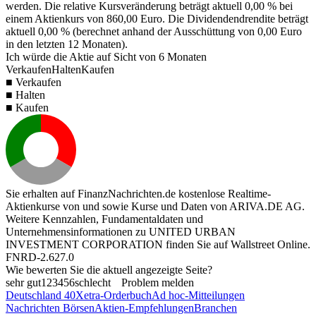
werden. Die relative Kursveränderung beträgt aktuell
0,00 %
bei
einem Aktienkurs von
860,00
Euro. Die Dividendendrendite beträgt
aktuell
0,00 %
(berechnet anhand der Ausschüttung von
0,00
Euro
in den letzten 12 Monaten).
Ich würde die Aktie auf Sicht von 6 Monaten
Verkaufen
Halten
Kaufen
■ Verkaufen
■ Halten
■ Kaufen
Sie erhalten auf FinanzNachrichten.de kostenlose Realtime-
Aktienkurse von
und
sowie Kurse und Daten von
ARIVA.DE AG
.
Weitere Kennzahlen, Fundamentaldaten und
Unternehmensinformationen zu UNITED URBAN
INVESTMENT CORPORATION finden Sie auf
Wallstreet Online
.
FNRD-2.627.0
Wie bewerten Sie die aktuell angezeigte Seite?
sehr gut
1
2
3
4
5
6
schlecht
Problem melden
Deutschland 40
Xetra-Orderbuch
Ad hoc-Mitteilungen
Nachrichten Börsen
Aktien-Empfehlungen
Branchen