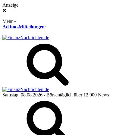
Anzeige
❌
Mehr »
Ad hoc-Mitteilungen
:
Samstag, 08.08.2026
- Börsentäglich über 12.000 News