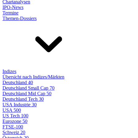
Chartanalysen
IPO-News
Termine
Themen-Dossiers
Indizes
Übersicht nach Indizes/Märkten
Deutschland 40
Deutschland Small Cap 70
Deutschland Mid Cap 50
Deutschland Tech 30
USA Industrie 30
USA 500
US Tech 100
Eurozone 50
FTSE-100
Schweiz 20
Österreich 20