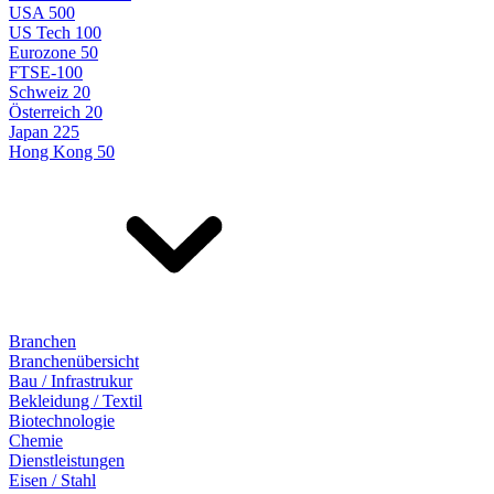
USA 500
US Tech 100
Eurozone 50
FTSE-100
Schweiz 20
Österreich 20
Japan 225
Hong Kong 50
Branchen
Branchenübersicht
Bau / Infrastrukur
Bekleidung / Textil
Biotechnologie
Chemie
Dienstleistungen
Eisen / Stahl