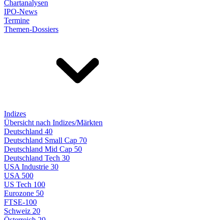
Chartanalysen
IPO-News
Termine
Themen-Dossiers
Indizes
Übersicht nach Indizes/Märkten
Deutschland 40
Deutschland Small Cap 70
Deutschland Mid Cap 50
Deutschland Tech 30
USA Industrie 30
USA 500
US Tech 100
Eurozone 50
FTSE-100
Schweiz 20
Österreich 20