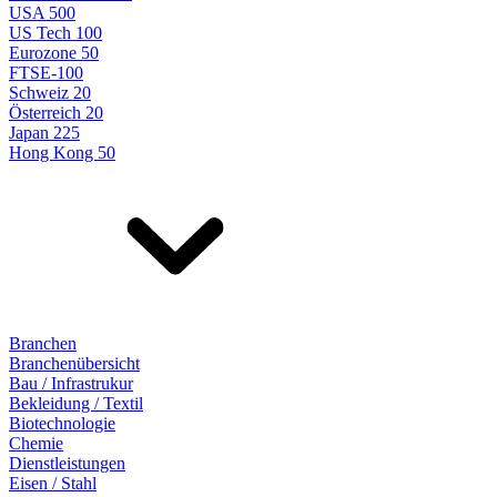
USA 500
US Tech 100
Eurozone 50
FTSE-100
Schweiz 20
Österreich 20
Japan 225
Hong Kong 50
Branchen
Branchenübersicht
Bau / Infrastrukur
Bekleidung / Textil
Biotechnologie
Chemie
Dienstleistungen
Eisen / Stahl