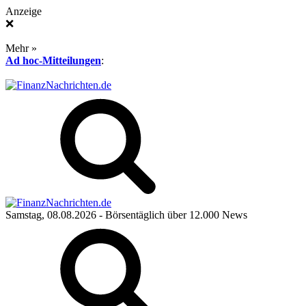
Anzeige
❌
Mehr »
Ad hoc-Mitteilungen
:
Samstag, 08.08.2026
- Börsentäglich über 12.000 News