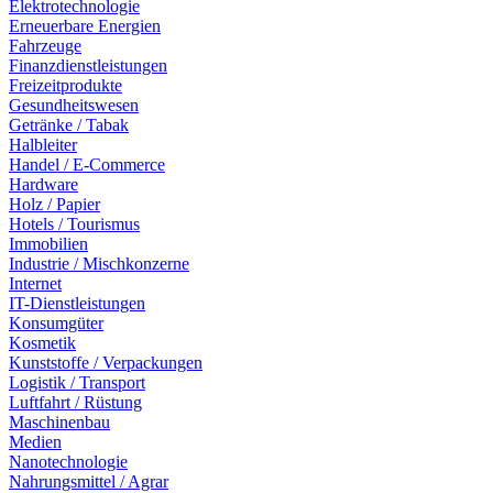
Elektrotechnologie
Erneuerbare Energien
Fahrzeuge
Finanzdienstleistungen
Freizeitprodukte
Gesundheitswesen
Getränke / Tabak
Halbleiter
Handel / E-Commerce
Hardware
Holz / Papier
Hotels / Tourismus
Immobilien
Industrie / Mischkonzerne
Internet
IT-Dienstleistungen
Konsumgüter
Kosmetik
Kunststoffe / Verpackungen
Logistik / Transport
Luftfahrt / Rüstung
Maschinenbau
Medien
Nanotechnologie
Nahrungsmittel / Agrar