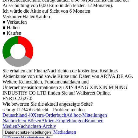
Ausschüttung von
0,00
Euro in den letzten 12 Monaten).
Ich würde die Aktie auf Sicht von 6 Monaten
Verkaufen
Halten
Kaufen
■ Verkaufen
■ Halten
■ Kaufen
Sie erhalten auf FinanzNachrichten.de kostenlose Realtime-
Aktienkurse von
und
sowie Kurse und Daten von
ARIVA.DE AG
.
Weitere Kennzahlen, Fundamentaldaten und
Unternehmensinformationen zu XINJIANG XINXIN MINING
INDUSTRY CO LTD finden Sie auf
Wallstreet Online
.
FNRD-2.627.0
Wie bewerten Sie die aktuell angezeigte Seite?
sehr gut
1
2
3
4
5
6
schlecht
Problem melden
Deutschland 40
Xetra-Orderbuch
Ad hoc-Mitteilungen
Nachrichten Börsen
Aktien-Empfehlungen
Branchen
Medien
Nachrichten-Archiv
Mediadaten
Datenschutzeinstellungen