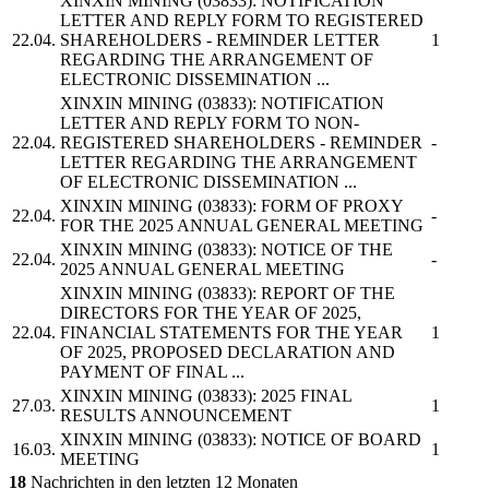
XINXIN MINING
(03833): NOTIFICATION
LETTER AND REPLY FORM TO REGISTERED
22.04.
SHAREHOLDERS - REMINDER LETTER
1
REGARDING THE ARRANGEMENT OF
ELECTRONIC DISSEMINATION ...
XINXIN MINING
(03833): NOTIFICATION
LETTER AND REPLY FORM TO NON-
22.04.
REGISTERED SHAREHOLDERS - REMINDER
-
LETTER REGARDING THE ARRANGEMENT
OF ELECTRONIC DISSEMINATION ...
XINXIN MINING
(03833): FORM OF PROXY
22.04.
-
FOR THE 2025 ANNUAL GENERAL MEETING
XINXIN MINING
(03833): NOTICE OF THE
22.04.
-
2025 ANNUAL GENERAL MEETING
XINXIN MINING
(03833): REPORT OF THE
DIRECTORS FOR THE YEAR OF 2025,
22.04.
FINANCIAL STATEMENTS FOR THE YEAR
1
OF 2025, PROPOSED DECLARATION AND
PAYMENT OF FINAL ...
XINXIN MINING
(03833): 2025 FINAL
27.03.
1
RESULTS ANNOUNCEMENT
XINXIN MINING
(03833): NOTICE OF BOARD
16.03.
1
MEETING
18
Nachrichten in den letzten 12 Monaten