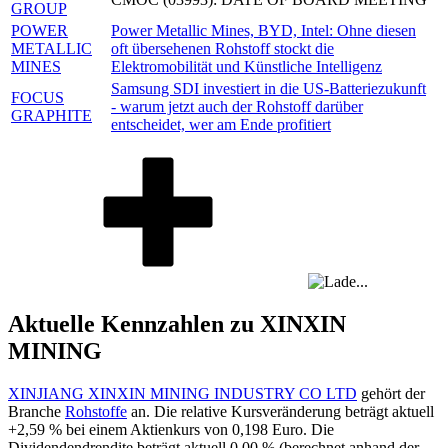
GROUP
POWER
Power Metallic Mines, BYD, Intel: Ohne diesen
METALLIC
oft übersehenen Rohstoff stockt die
MINES
Elektromobilität und Künstliche Intelligenz
Samsung SDI investiert in die US-Batteriezukunft
FOCUS
- warum jetzt auch der Rohstoff darüber
GRAPHITE
entscheidet, wer am Ende profitiert
Aktuelle Kennzahlen zu XINXIN
MINING
XINJIANG XINXIN MINING INDUSTRY CO LTD
gehört der
Branche
Rohstoffe
an. Die relative Kursveränderung beträgt aktuell
+2,59 %
bei einem Aktienkurs von
0,198
Euro. Die
Dividendendrendite beträgt aktuell
0,00 %
(berechnet anhand der