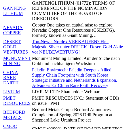
GANFENGLITHIUM (01772): TERMS OF
GANFENG
REFERENCE OF THE NOMINATION
LITHIUM
COMMITTEE OF THE BOARD OF
DIRECTORS
Copper One takes on capital raise to explore
NEVADA
Nevada: Copper One Resources (CSE:BFG),
COPPER
formerly known as Giant Mining, ...
DESERT
Top-News: Nordex VERKAUFEN? First
GOLD
Majestic Silver unter DRUCK! Desert Gold Aktie
VENTURES
vor NEUBEWERTUNG!
MONUMENT
Monument Mining Limited: Auf der Suche nach
MINING
Gold und nachhaltigem Wachstum
Paladin Envirotech: Paladin Deepens Allied
CHINA
Supply Chain Footprint with South Korea
RARE
Strategic Initiative and Netherlands Expansion,
EARTH
Advances Ex-China Rare Earth Recovery
LIVIUM
LIVIUM LTD: Shareholder Webinar
PMET
PMET RESOURCES INC.: Statement of CDIs
RESOURCES
on issue - PMT
Bedford Metals Corp.: Bedford Announces
BEDFORD
Completion of Spring 2026 Drill Program at
METALS
Sheppard Lake Uranium Project
CMOC
CMOC (03993): DATE OF BOARD MEETING