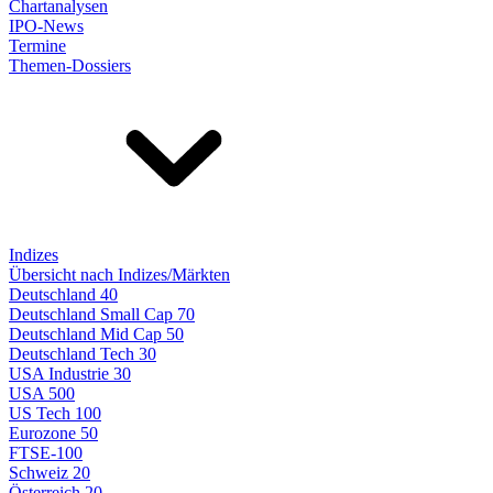
Chartanalysen
IPO-News
Termine
Themen-Dossiers
Indizes
Übersicht nach Indizes/Märkten
Deutschland 40
Deutschland Small Cap 70
Deutschland Mid Cap 50
Deutschland Tech 30
USA Industrie 30
USA 500
US Tech 100
Eurozone 50
FTSE-100
Schweiz 20
Österreich 20