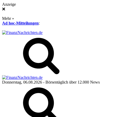
Anzeige
❌
Mehr »
Ad hoc-Mitteilungen
:
Donnerstag, 06.08.2026
- Börsentäglich über 12.000 News