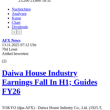
25,200
25,800
18:52
Nachrichten
Analysen
Kurse
Chart
Dividende
‹
›
AFX News
13.11.2025 07:12 Uhr
704 Leser
Artikel bewerten:
(
2
)
Daiwa House Industry
Earnings Fall In H1; Guides
FY26
TOKYO (dpa-AFX) - Daiwa House Industry Co., Ltd. (1925.T,