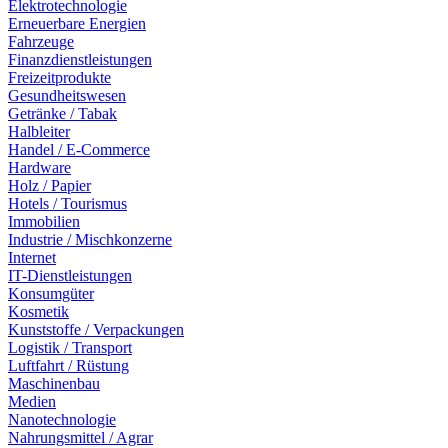
Elektrotechnologie
Erneuerbare Energien
Fahrzeuge
Finanzdienstleistungen
Freizeitprodukte
Gesundheitswesen
Getränke / Tabak
Halbleiter
Handel / E-Commerce
Hardware
Holz / Papier
Hotels / Tourismus
Immobilien
Industrie / Mischkonzerne
Internet
IT-Dienstleistungen
Konsumgüter
Kosmetik
Kunststoffe / Verpackungen
Logistik / Transport
Luftfahrt / Rüstung
Maschinenbau
Medien
Nanotechnologie
Nahrungsmittel / Agrar