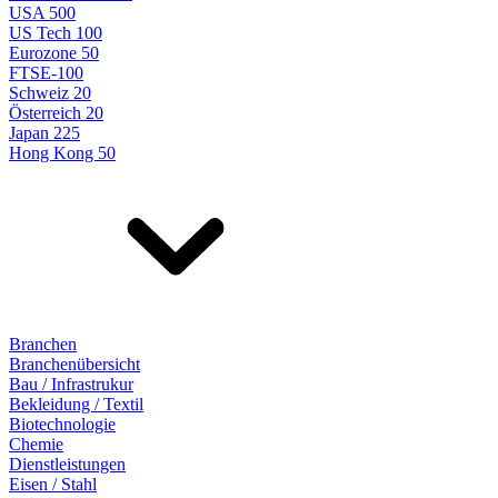
USA 500
US Tech 100
Eurozone 50
FTSE-100
Schweiz 20
Österreich 20
Japan 225
Hong Kong 50
Branchen
Branchenübersicht
Bau / Infrastrukur
Bekleidung / Textil
Biotechnologie
Chemie
Dienstleistungen
Eisen / Stahl