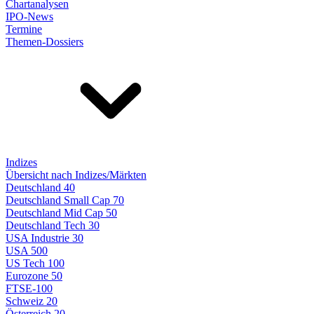
Chartanalysen
IPO-News
Termine
Themen-Dossiers
Indizes
Übersicht nach Indizes/Märkten
Deutschland 40
Deutschland Small Cap 70
Deutschland Mid Cap 50
Deutschland Tech 30
USA Industrie 30
USA 500
US Tech 100
Eurozone 50
FTSE-100
Schweiz 20
Österreich 20