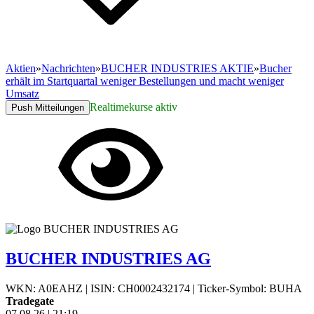
Aktien
»
Nachrichten
»
BUCHER INDUSTRIES AKTIE
»
Bucher
erhält im Startquartal weniger Bestellungen und macht weniger
Umsatz
Realtimekurse aktiv
Push Mitteilungen
BUCHER INDUSTRIES AG
WKN: A0EAHZ
|
ISIN: CH0002432174
|
Ticker-Symbol: BUHA
Tradegate
07.08.26
|
21:19