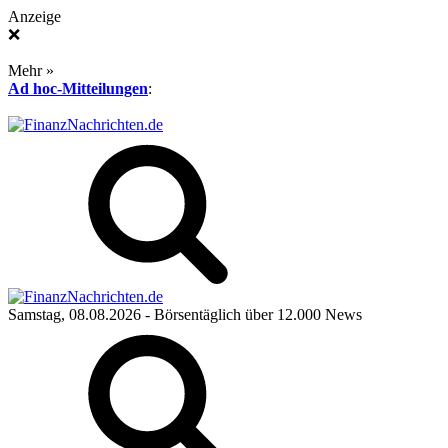
Anzeige
❌
Mehr »
Ad hoc-Mitteilungen
:
Samstag, 08.08.2026
- Börsentäglich über 12.000 News