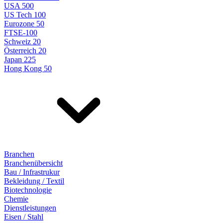
USA 500
US Tech 100
Eurozone 50
FTSE-100
Schweiz 20
Österreich 20
Japan 225
Hong Kong 50
Branchen
Branchenübersicht
Bau / Infrastrukur
Bekleidung / Textil
Biotechnologie
Chemie
Dienstleistungen
Eisen / Stahl