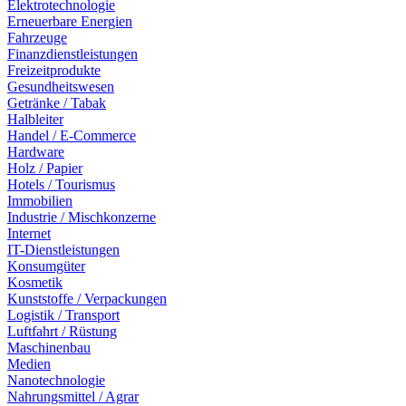
Elektrotechnologie
Erneuerbare Energien
Fahrzeuge
Finanzdienstleistungen
Freizeitprodukte
Gesundheitswesen
Getränke / Tabak
Halbleiter
Handel / E-Commerce
Hardware
Holz / Papier
Hotels / Tourismus
Immobilien
Industrie / Mischkonzerne
Internet
IT-Dienstleistungen
Konsumgüter
Kosmetik
Kunststoffe / Verpackungen
Logistik / Transport
Luftfahrt / Rüstung
Maschinenbau
Medien
Nanotechnologie
Nahrungsmittel / Agrar