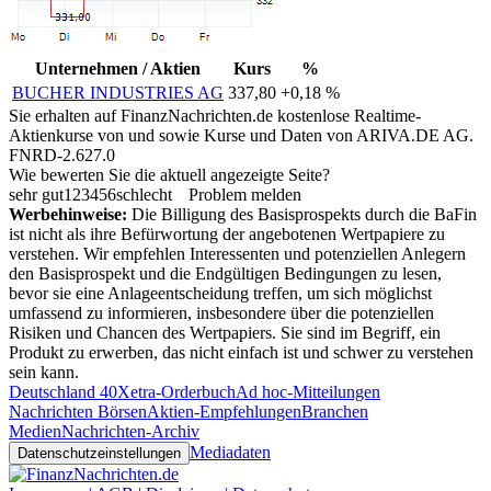
Unternehmen / Aktien
Kurs
%
BUCHER INDUSTRIES AG
337,80
+0,18 %
Sie erhalten auf FinanzNachrichten.de kostenlose Realtime-
Aktienkurse von
und
sowie Kurse und Daten von
ARIVA.DE AG
.
FNRD-2.627.0
Wie bewerten Sie die aktuell angezeigte Seite?
sehr gut
1
2
3
4
5
6
schlecht
Problem melden
Werbehinweise:
Die Billigung des Basisprospekts durch die BaFin
ist nicht als ihre Befürwortung der angebotenen Wertpapiere zu
verstehen. Wir empfehlen Interessenten und potenziellen Anlegern
den Basisprospekt und die Endgültigen Bedingungen zu lesen,
bevor sie eine Anlageentscheidung treffen, um sich möglichst
umfassend zu informieren, insbesondere über die potenziellen
Risiken und Chancen des Wertpapiers. Sie sind im Begriff, ein
Produkt zu erwerben, das nicht einfach ist und schwer zu verstehen
sein kann.
Deutschland 40
Xetra-Orderbuch
Ad hoc-Mitteilungen
Nachrichten Börsen
Aktien-Empfehlungen
Branchen
Medien
Nachrichten-Archiv
Mediadaten
Datenschutzeinstellungen