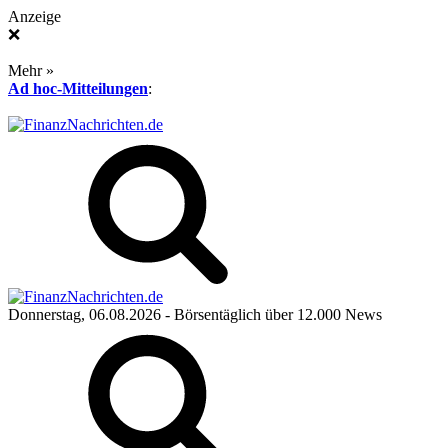
Anzeige
❌
Mehr »
Ad hoc-Mitteilungen
:
Donnerstag, 06.08.2026
- Börsentäglich über 12.000 News