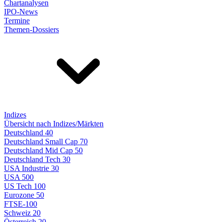
Chartanalysen
IPO-News
Termine
Themen-Dossiers
Indizes
Übersicht nach Indizes/Märkten
Deutschland 40
Deutschland Small Cap 70
Deutschland Mid Cap 50
Deutschland Tech 30
USA Industrie 30
USA 500
US Tech 100
Eurozone 50
FTSE-100
Schweiz 20
Österreich 20