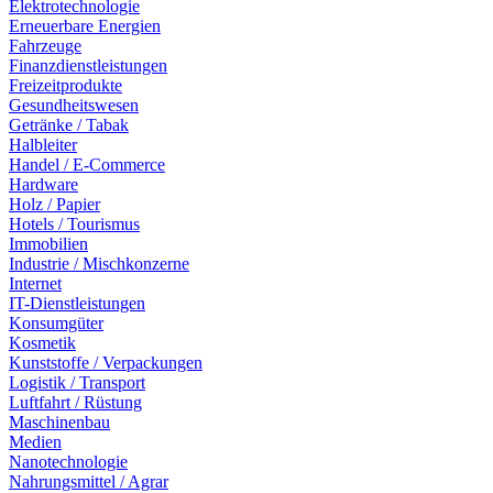
Elektrotechnologie
Erneuerbare Energien
Fahrzeuge
Finanzdienstleistungen
Freizeitprodukte
Gesundheitswesen
Getränke / Tabak
Halbleiter
Handel / E-Commerce
Hardware
Holz / Papier
Hotels / Tourismus
Immobilien
Industrie / Mischkonzerne
Internet
IT-Dienstleistungen
Konsumgüter
Kosmetik
Kunststoffe / Verpackungen
Logistik / Transport
Luftfahrt / Rüstung
Maschinenbau
Medien
Nanotechnologie
Nahrungsmittel / Agrar