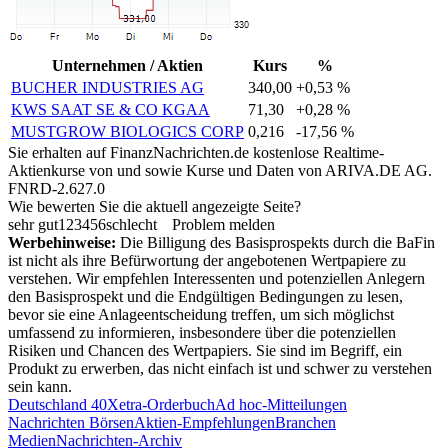
Unternehmen / Aktien
Kurs
%
BUCHER INDUSTRIES AG
340,00
+0,53 %
KWS SAAT SE & CO KGAA
71,30
+0,28 %
MUSTGROW BIOLOGICS CORP
0,216
-17,56 %
Sie erhalten auf FinanzNachrichten.de kostenlose Realtime-
Aktienkurse von
und
sowie Kurse und Daten von
ARIVA.DE AG
.
FNRD-2.627.0
Wie bewerten Sie die aktuell angezeigte Seite?
sehr gut
1
2
3
4
5
6
schlecht
Problem melden
Werbehinweise:
Die Billigung des Basisprospekts durch die BaFin
ist nicht als ihre Befürwortung der angebotenen Wertpapiere zu
verstehen. Wir empfehlen Interessenten und potenziellen Anlegern
den Basisprospekt und die Endgültigen Bedingungen zu lesen,
bevor sie eine Anlageentscheidung treffen, um sich möglichst
umfassend zu informieren, insbesondere über die potenziellen
Risiken und Chancen des Wertpapiers. Sie sind im Begriff, ein
Produkt zu erwerben, das nicht einfach ist und schwer zu verstehen
sein kann.
Deutschland 40
Xetra-Orderbuch
Ad hoc-Mitteilungen
Nachrichten Börsen
Aktien-Empfehlungen
Branchen
Medien
Nachrichten-Archiv