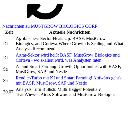
Nachrichten zu MUSTGROW BIOLOGICS CORP
Zeit
Aktuelle Nachrichten
Agribusiness Sector Heats Up: BASF, MustGrow
Di
Biologics, and Corteva-Where Growth Is Scaling and What
Analysts Recommend
Agrar-Sektor wird heiß: BASF, MustGrow Biologics und
Di
Corteva - wo skaliert wird, was Analysten raten
AI and Smart Farming: Growth Opportunities with BASF,
Sa
MustGrow, SAP, and Nestlé
Rendite-Turbo mit KI und Smart Farming! Aufwärts geht's
Sa
mit BASF, MustGrow, SAP und Nestle
Analysts Turn Bullish: Multi-Bagger Potential?
30.07.
TeamViewer, Atoss Software and MustGrow Biologics