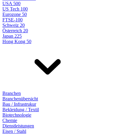
USA 500
US Tech 100
Eurozone 50
FTSE-100
Schweiz 20
Österreich 20
Japan 225
Hong Kong 50
Branchen
Branchenübersicht
Bau / Infrastrukur
Bekleidung / Textil
Biotechnologie
Chemie
Dienstleistungen
Eisen / Stahl