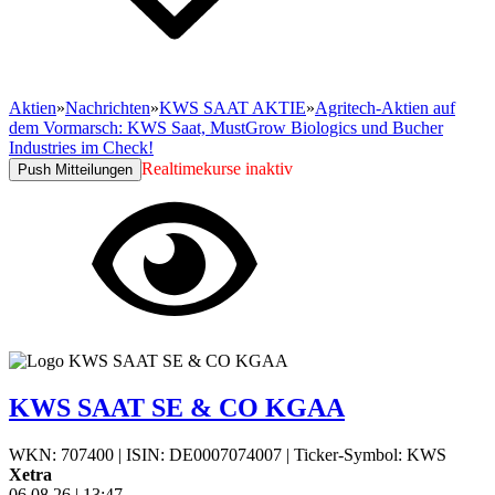
Aktien
»
Nachrichten
»
KWS SAAT AKTIE
»
Agritech-Aktien auf
dem Vormarsch: KWS Saat, MustGrow Biologics und Bucher
Industries im Check!
Realtimekurse inaktiv
Push Mitteilungen
KWS SAAT SE & CO KGAA
WKN: 707400
|
ISIN: DE0007074007
|
Ticker-Symbol: KWS
Xetra
06.08.26
|
13:47