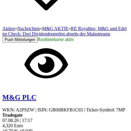
Aktien
»
Nachrichten
»
M&G AKTIE
»
RE Royalties, M&G und Edel
im Check: Drei Dividendenperlen abseits des Mainstreams
Realtimekurse aktiv
Push Mitteilungen
M&G PLC
WKN: A2PSZW
|
ISIN: GB00BKFB1C65
|
Ticker-Symbol: 7MP
Tradegate
07.08.26
|
17:17
4,320
Euro
+0,70 %
+0,030