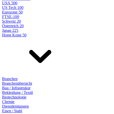
USA 500
US Tech 100
Eurozone 50
FTSE-100
Schweiz 20
Österreich 20
Japan 225
Hong Kong 50
Branchen
Branchenübersicht
Bau / Infrastrukur
Bekleidung / Textil
Biotechnologie
Chemie
Dienstleistungen
Eisen / Stahl