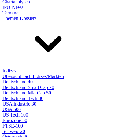
Chartanalysen
IPO-News
Termine
Themen-Dossiers
Indizes
Übersicht nach Indizes/Märkten
Deutschland 40
Deutschland Small Cap 70
Deutschland Mid Cap 50
Deutschland Tech 30
USA Industrie 30
USA 500
US Tech 100
Eurozone 50
FTSE-100
Schweiz 20
Österreich 20