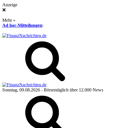
Anzeige
❌
Mehr »
Ad hoc-Mitteilungen
:
Sonntag, 09.08.2026
- Börsentäglich über 12.000 News