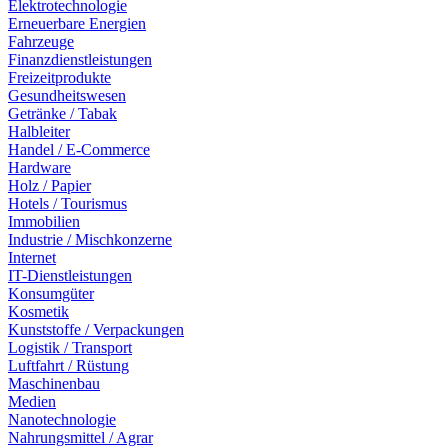
Elektrotechnologie
Erneuerbare Energien
Fahrzeuge
Finanzdienstleistungen
Freizeitprodukte
Gesundheitswesen
Getränke / Tabak
Halbleiter
Handel / E-Commerce
Hardware
Holz / Papier
Hotels / Tourismus
Immobilien
Industrie / Mischkonzerne
Internet
IT-Dienstleistungen
Konsumgüter
Kosmetik
Kunststoffe / Verpackungen
Logistik / Transport
Luftfahrt / Rüstung
Maschinenbau
Medien
Nanotechnologie
Nahrungsmittel / Agrar