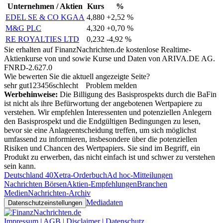
Unternehmen / Aktien
Kurs
%
EDEL SE & CO KGAA
4,880
+2,52 %
M&G PLC
4,320
+0,70 %
RE ROYALTIES LTD
0,232
-4,92 %
Sie erhalten auf FinanzNachrichten.de kostenlose Realtime-
Aktienkurse von
und
sowie Kurse und Daten von
ARIVA.DE AG
.
FNRD-2.627.0
Wie bewerten Sie die aktuell angezeigte Seite?
sehr gut
1
2
3
4
5
6
schlecht
Problem melden
Werbehinweise:
Die Billigung des Basisprospekts durch die BaFin
ist nicht als ihre Befürwortung der angebotenen Wertpapiere zu
verstehen. Wir empfehlen Interessenten und potenziellen Anlegern
den Basisprospekt und die Endgültigen Bedingungen zu lesen,
bevor sie eine Anlageentscheidung treffen, um sich möglichst
umfassend zu informieren, insbesondere über die potenziellen
Risiken und Chancen des Wertpapiers. Sie sind im Begriff, ein
Produkt zu erwerben, das nicht einfach ist und schwer zu verstehen
sein kann.
Deutschland 40
Xetra-Orderbuch
Ad hoc-Mitteilungen
Nachrichten Börsen
Aktien-Empfehlungen
Branchen
Medien
Nachrichten-Archiv
Mediadaten
Datenschutzeinstellungen
Impressum | AGB | Disclaimer | Datenschutz